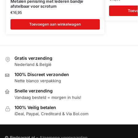
Metalen penisring met lederen bandje
afstelbaar voor scrotum
Toev
€
16,95
Toevoegen aan winkelwagen
Gratis verzending
Nederland & België
100% Discreet verzonden
Nette blanco verpakking
Snelle verzending
Vandaag besteld = morgen in huis!
100% Veilig betalen
iDeal, Paypal, Creditcard & Via Bol.com
© Redparrot.nl –
Algemene voorwaarden