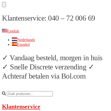
Skip
Skip
Klantenservice: 040 – 72 006 69
to
to
navigation
content
English
Nederlands
Español
✓ Vandaag besteld, morgen in huis
✓ Snelle Discrete verzending ✓
Achteraf betalen via Bol.com
Klantenservice