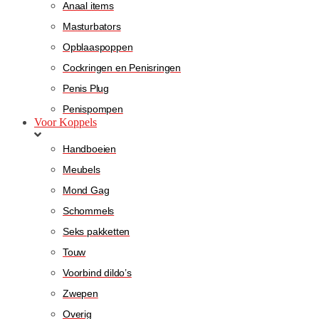
Anaal items
Masturbators
Opblaaspoppen
Cockringen en Penisringen
Penis Plug
Penispompen
Voor Koppels
Handboeien
Meubels
Mond Gag
Schommels
Seks pakketten
Touw
Voorbind dildo’s
Zwepen
Overig