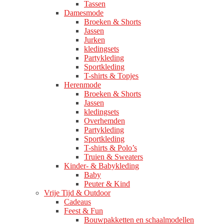
Tassen
Damesmode
Broeken & Shorts
Jassen
Jurken
kledingsets
Partykleding
Sportkleding
T-shirts & Topjes
Herenmode
Broeken & Shorts
Jassen
kledingsets
Overhemden
Partykleding
Sportkleding
T-shirts & Polo’s
Truien & Sweaters
Kinder- & Babykleding
Baby
Peuter & Kind
Vrije Tijd & Outdoor
Cadeaus
Feest & Fun
Bouwpakketten en schaalmodellen