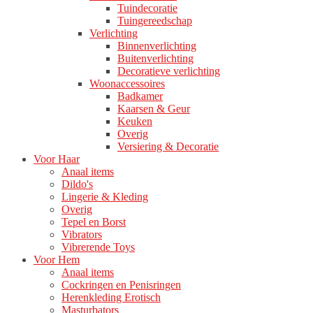
Tuindecoratie
Tuingereedschap
Verlichting
Binnenverlichting
Buitenverlichting
Decoratieve verlichting
Woonaccessoires
Badkamer
Kaarsen & Geur
Keuken
Overig
Versiering & Decoratie
Voor Haar
Anaal items
Dildo's
Lingerie & Kleding
Overig
Tepel en Borst
Vibrators
Vibrerende Toys
Voor Hem
Anaal items
Cockringen en Penisringen
Herenkleding Erotisch
Masturbators