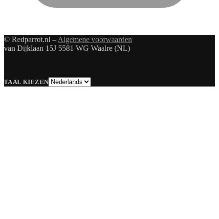
© Redparrot.nl –
Algemene voorwaarden
van Dijklaan 15J 5581 WG Waalre (NL)
Taal
TAAL KIEZEN
kiezen