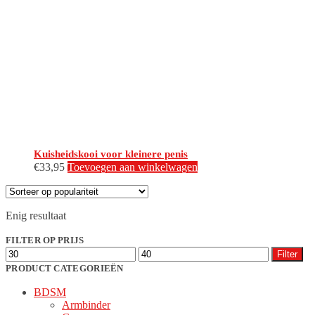
Kuisheidskooi voor kleinere penis
€
33,95
Toevoegen aan winkelwagen
Enig resultaat
FILTER OP PRIJS
Min.
Max.
Filter
prijs
prijs
PRODUCT CATEGORIEËN
BDSM
Armbinder