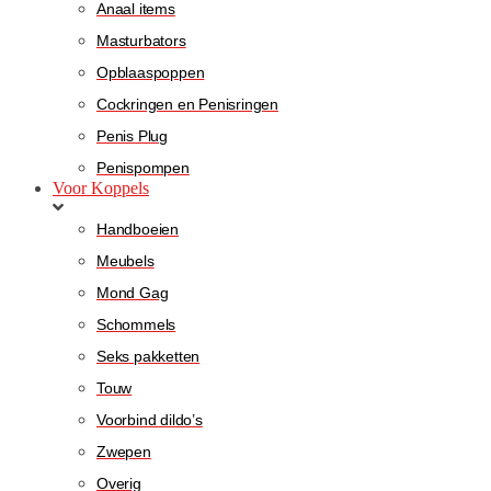
Anaal items
Masturbators
Opblaaspoppen
Cockringen en Penisringen
Penis Plug
Penispompen
Voor Koppels
Handboeien
Meubels
Mond Gag
Schommels
Seks pakketten
Touw
Voorbind dildo’s
Zwepen
Overig