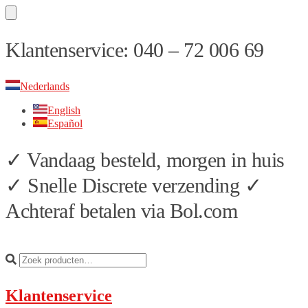
Skip
Skip
Klantenservice: 040 – 72 006 69
to
to
navigation
content
Nederlands
English
Español
✓ Vandaag besteld, morgen in huis
✓ Snelle Discrete verzending ✓
Achteraf betalen via Bol.com
Klantenservice