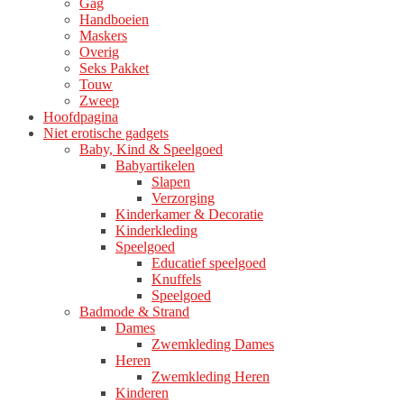
Gag
Handboeien
Maskers
Overig
Seks Pakket
Touw
Zweep
Hoofdpagina
Niet erotische gadgets
Baby, Kind & Speelgoed
Babyartikelen
Slapen
Verzorging
Kinderkamer & Decoratie
Kinderkleding
Speelgoed
Educatief speelgoed
Knuffels
Speelgoed
Badmode & Strand
Dames
Zwemkleding Dames
Heren
Zwemkleding Heren
Kinderen