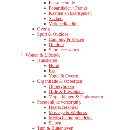
Feestdecoratie
Fopartikelen / Pranks
Kaarten en kaartspellen
Stickers
Verkleedkleding
Overig
Sport & Outdoor
Camping & Reizen
Outdoor
Sportaccessoires
Wonen & Lifestyle
Huisdieren
Hond
Kat
Vogel & Overig
Organisatie & Opbergen
Opbergboxen
Orde & Presentatie
Verpakkingen & Papierwaren
Persoonlijke verzorging
Haaraccessoires
Massage & Wellness
Medische hulpmiddelen
Slapen
Tuin & Buitenleven