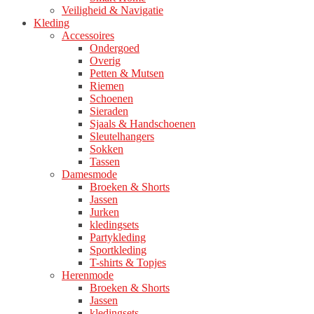
Veiligheid & Navigatie
Kleding
Accessoires
Ondergoed
Overig
Petten & Mutsen
Riemen
Schoenen
Sieraden
Sjaals & Handschoenen
Sleutelhangers
Sokken
Tassen
Damesmode
Broeken & Shorts
Jassen
Jurken
kledingsets
Partykleding
Sportkleding
T-shirts & Topjes
Herenmode
Broeken & Shorts
Jassen
kledingsets