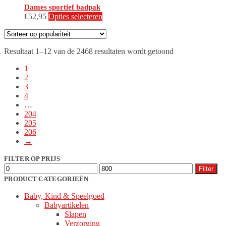
Dames sportief badpak
Dit
€
52,95
Opties selecteren
product
heeft
meerdere
Gesorteerd
Resultaat 1–12 van de 2468 resultaten wordt getoond
variaties.
op
Deze
1
populariteit
optie
2
kan
3
gekozen
4
worden
…
op
204
de
205
productpagina
206
→
FILTER OP PRIJS
Min.
Max.
Filter
prijs
prijs
PRODUCT CATEGORIEËN
Baby, Kind & Speelgoed
Babyartikelen
Slapen
Verzorging