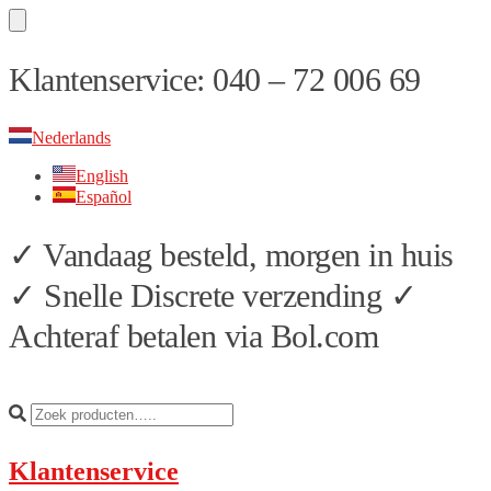
Skip
Skip
Klantenservice: 040 – 72 006 69
to
to
navigation
content
Nederlands
English
Español
✓ Vandaag besteld, morgen in huis
✓ Snelle Discrete verzending ✓
Achteraf betalen via Bol.com
Klantenservice