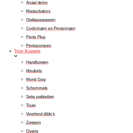
Anaal items
Masturbators
Opblaaspoppen
Cockringen en Penisringen
Penis Plug
Penispompen
Voor Koppels
Handboeien
Meubels
Mond Gag
Schommels
Seks pakketten
Touw
Voorbind dildo’s
Zwepen
Overig