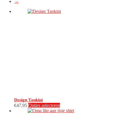
→
Design Tankini
Dit
€
47,95
Opties selecteren
product
heeft
meerdere
variaties.
Deze