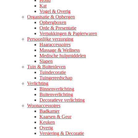
Hond
Kat
Vogel & Overig
Organisatie & Opbergen
Opbergboxen
Orde & Presentatie
Verpakkingen & Papierwaren
Persoonlijke verzorging
Haaraccessoires
Massage & Wellness
Medische hulpmiddelen
Slapen
Tuin & Buitenleven
Tuindecoratie
Tuingereedschap
Verlichting
Binnenverlichting
Buitenverlichting
Decoratieve verlichting
Woonaccessoires
Badkamer
Kaarsen & Geur
Keuken
Overig
Versiering & Decoratie