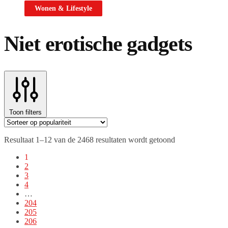
Wonen & Lifestyle
Niet erotische gadgets
Toon filters
Gesorteerd
Resultaat 1–12 van de 2468 resultaten wordt getoond
op
1
populariteit
2
3
4
…
204
205
206