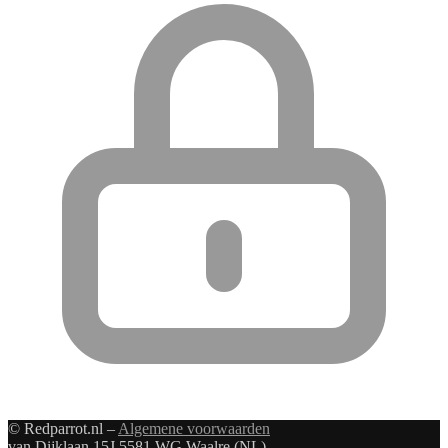
© Redparrot.nl –
Algemene voorwaarden
van Dijklaan 15J 5581 WG Waalre (NL)