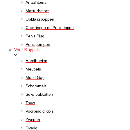
Anaal items
Masturbators
Opblaaspoppen
Cockringen en Penisringen
Penis Plug
Penispompen
Voor Koppels
Handboeien
Meubels
Mond Gag
Schommels
Seks pakketten
Touw
Voorbind dildo’s
Zwepen
Overig