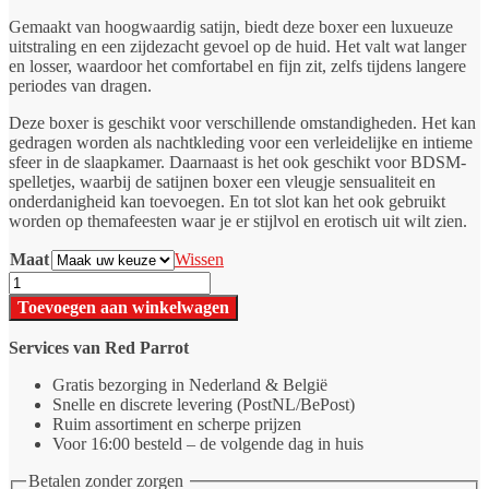
Gemaakt van hoogwaardig satijn, biedt deze boxer een luxueuze
uitstraling en een zijdezacht gevoel op de huid. Het valt wat langer
en losser, waardoor het comfortabel en fijn zit, zelfs tijdens langere
periodes van dragen.
Deze boxer is geschikt voor verschillende omstandigheden. Het kan
gedragen worden als nachtkleding voor een verleidelijke en intieme
sfeer in de slaapkamer. Daarnaast is het ook geschikt voor BDSM-
spelletjes, waarbij de satijnen boxer een vleugje sensualiteit en
onderdanigheid kan toevoegen. En tot slot kan het ook gebruikt
worden op themafeesten waar je er stijlvol en erotisch uit wilt zien.
Maat
Wissen
Satijnen
boxershort
Toevoegen aan winkelwagen
-
Flamenco
Services van Red Parrot
aantal
Gratis bezorging in Nederland & België
Snelle en discrete levering (PostNL/BePost)
Ruim assortiment en scherpe prijzen
Voor 16:00 besteld – de volgende dag in huis
Betalen zonder zorgen