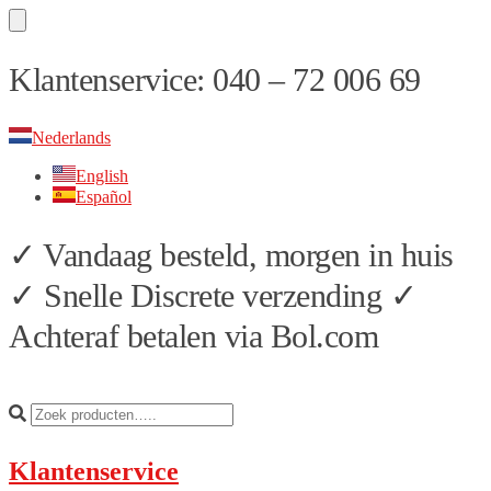
Skip
Skip
Klantenservice: 040 – 72 006 69
to
to
navigation
content
Nederlands
English
Español
✓ Vandaag besteld, morgen in huis
✓ Snelle Discrete verzending ✓
Achteraf betalen via Bol.com
Klantenservice