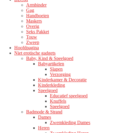
Armbinder
Gag
Handboeien
Maskers
Overig
Seks Pakket
Touw
Zweep
Hoofdpagina
Niet erotische gadgets
Baby, Kind & Speelgoed
Babyartikelen
Slapen
Verzorging
Kinderkamer & Decoratie
Kinderkleding
Speelgoed
Educatief speelgoed
Knuffels
Speelgoed
Badmode & Strand
Dames
Zwemkleding Dames
Heren