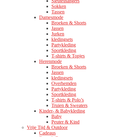
Sleutelhangers
Sokken
Tassen
Damesmode
Broeken & Shorts
Jassen
Jurken
kledingsets
Partykleding
Sportkleding
T-shirts & Topjes
Herenmode
Broeken & Shorts
Jassen
kledingsets
Overhemden
Partykleding
Sportkleding
T-shirts & Polo’s
Truien & Sweaters
Kinder- & Babykleding
Baby
Peuter & Kind
Vrije Tijd & Outdoor
Cadeaus