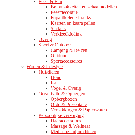
Feest & Fun
Bouwpakketten en schaalmodellen
Feestdecoratie
Fopartikelen / Pranks
Kaarten en kaartspellen
Stickers
Verkleedkleding
Overig
Sport & Outdoor
Camping & Reizen
Outdoor
Sportaccessoires
Wonen & Lifestyle
Huisdieren
Hond
Kat
Vogel & Overig
Organisatie & Opbergen
Opbergboxen
Orde & Presentatie
Verpakkingen & Papierwaren
Persoonlijke verzorging
Haaraccessoires
Massage & Wellness
Medische hulpmiddelen