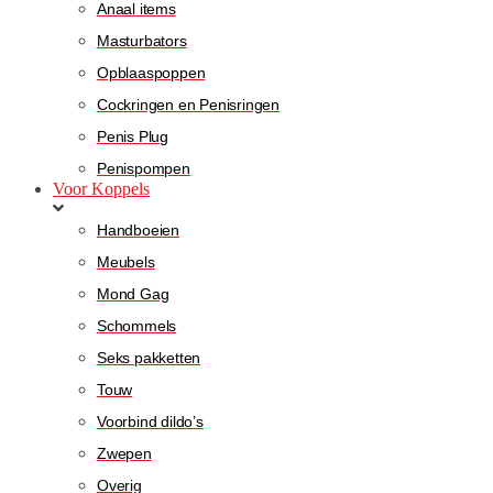
Anaal items
Masturbators
Opblaaspoppen
Cockringen en Penisringen
Penis Plug
Penispompen
Voor Koppels
Handboeien
Meubels
Mond Gag
Schommels
Seks pakketten
Touw
Voorbind dildo’s
Zwepen
Overig