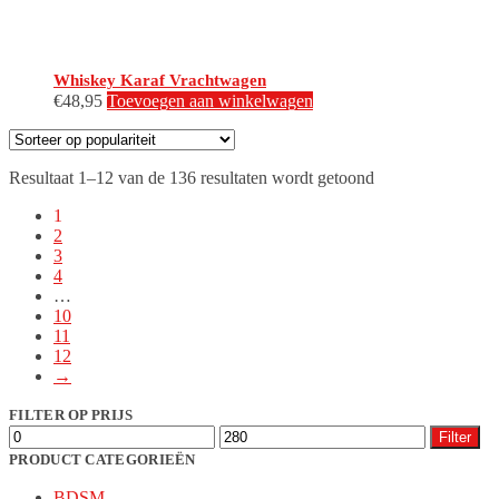
Whiskey Karaf Vrachtwagen
€
48,95
Toevoegen aan winkelwagen
Gesorteerd
Resultaat 1–12 van de 136 resultaten wordt getoond
op
1
populariteit
2
3
4
…
10
11
12
→
FILTER OP PRIJS
Min.
Max.
Filter
prijs
prijs
PRODUCT CATEGORIEËN
BDSM