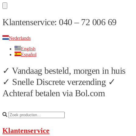
Skip
Skip
Klantenservice: 040 – 72 006 69
to
to
navigation
content
Nederlands
English
Español
✓ Vandaag besteld, morgen in huis
✓ Snelle Discrete verzending ✓
Achteraf betalen via Bol.com
Klantenservice