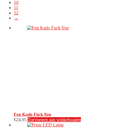
10
11
12
→
Fop Kado Fuck You
€
24,95
Toevoegen aan winkelwagen