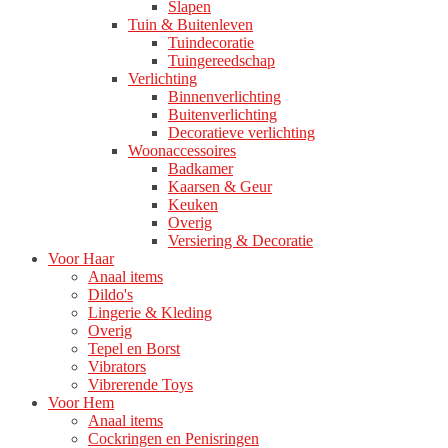
Slapen
Tuin & Buitenleven
Tuindecoratie
Tuingereedschap
Verlichting
Binnenverlichting
Buitenverlichting
Decoratieve verlichting
Woonaccessoires
Badkamer
Kaarsen & Geur
Keuken
Overig
Versiering & Decoratie
Voor Haar
Anaal items
Dildo's
Lingerie & Kleding
Overig
Tepel en Borst
Vibrators
Vibrerende Toys
Voor Hem
Anaal items
Cockringen en Penisringen