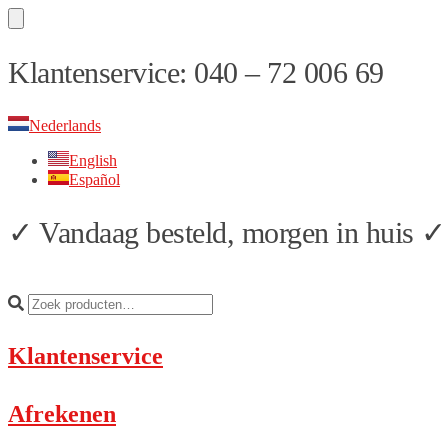
Skip
Skip
Klantenservice: 040 – 72 006 69
to
to
navigation
content
Nederlands
English
Español
✓ Vandaag besteld, morgen in huis ✓ 
Klantenservice
Afrekenen