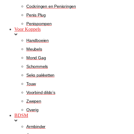
Cockringen en Penisringen
Penis Plug
Penispompen
Voor Koppels
Handboeien
Meubels
Mond Gag
Schommels
Seks pakketten
Touw
Voorbind dildo’s
Zwepen
Overig
BDSM
Armbinder