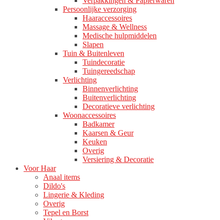
Verpakkingen & Papierwaren
Persoonlijke verzorging
Haaraccessoires
Massage & Wellness
Medische hulpmiddelen
Slapen
Tuin & Buitenleven
Tuindecoratie
Tuingereedschap
Verlichting
Binnenverlichting
Buitenverlichting
Decoratieve verlichting
Woonaccessoires
Badkamer
Kaarsen & Geur
Keuken
Overig
Versiering & Decoratie
Voor Haar
Anaal items
Dildo's
Lingerie & Kleding
Overig
Tepel en Borst