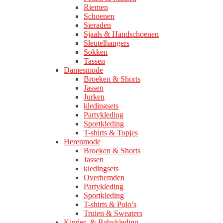
Riemen
Schoenen
Sieraden
Sjaals & Handschoenen
Sleutelhangers
Sokken
Tassen
Damesmode
Broeken & Shorts
Jassen
Jurken
kledingsets
Partykleding
Sportkleding
T-shirts & Topjes
Herenmode
Broeken & Shorts
Jassen
kledingsets
Overhemden
Partykleding
Sportkleding
T-shirts & Polo’s
Truien & Sweaters
Kinder- & Babykleding