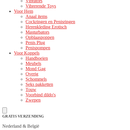
Vibrators
Vibrerende Toys
Voor Hem
Anaal items
Cockringen en Penisringen
Herenkleding Erotisch
Masturbators
Opblaaspoppen
Penis Plug
Penispompen
Voor Koppels
Handboeien
Meubels
Mond Gag
Overig
Schommels
Seks pakketten
Touw
Voorbind dildo's
Zwepen
GRATIS VERZENDING
Nederland & België