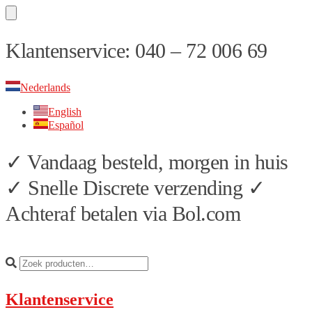
Skip
Skip
Klantenservice: 040 – 72 006 69
to
to
navigation
content
Nederlands
English
Español
✓ Vandaag besteld, morgen in huis
✓ Snelle Discrete verzending ✓
Achteraf betalen via Bol.com
Klantenservice