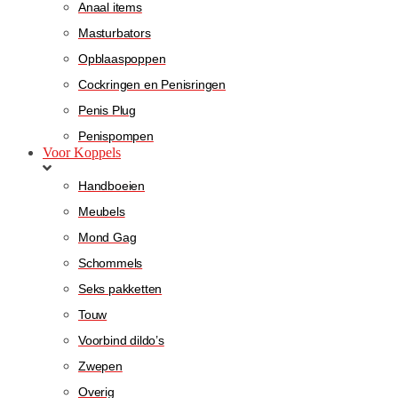
Anaal items
Masturbators
Opblaaspoppen
Cockringen en Penisringen
Penis Plug
Penispompen
Voor Koppels
Handboeien
Meubels
Mond Gag
Schommels
Seks pakketten
Touw
Voorbind dildo’s
Zwepen
Overig