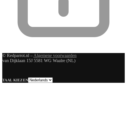
© Redparrot.nl –
Algemene voorwaarden
van Dijklaan 15J 5581 WG Waalre (NL)
Taal
TAAL KIEZEN
kiezen