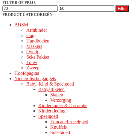
populariteit
FILTER OP PRIJS
Min.
Max.
Filter
prijs
prijs
PRODUCT CATEGORIEËN
BDSM
Armbinder
Gag
Handboeien
Maskers
Overig
Seks Pakket
Touw
Zweep
Hoofdpagina
Niet erotische gadgets
Baby, Kind & Speelgoed
Babyartikelen
Slapen
Verzorging
Kinderkamer & Decoratie
Kinderkleding
Speelgoed
Educatief speelgoed
Knuffels
Speelgoed