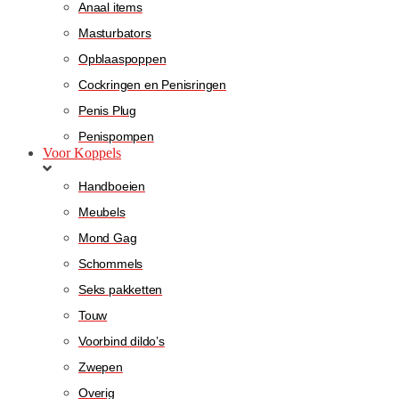
Anaal items
Masturbators
Opblaaspoppen
Cockringen en Penisringen
Penis Plug
Penispompen
Voor Koppels
Handboeien
Meubels
Mond Gag
Schommels
Seks pakketten
Touw
Voorbind dildo’s
Zwepen
Overig