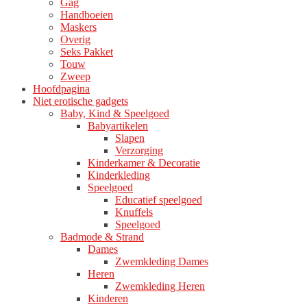
Gag
productpagina
Handboeien
Maskers
Overig
Seks Pakket
Touw
Zweep
Hoofdpagina
Niet erotische gadgets
Baby, Kind & Speelgoed
Babyartikelen
Slapen
Verzorging
Kinderkamer & Decoratie
Kinderkleding
Speelgoed
Educatief speelgoed
Knuffels
Speelgoed
Badmode & Strand
Dames
Zwemkleding Dames
Heren
Zwemkleding Heren
Kinderen