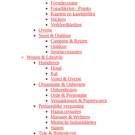
Feestdecoratie
Fopartikelen / Pranks
Kaarten en kaartspellen
Stickers
Verkleedkleding
Overig
Sport & Outdoor
Camping & Reizen
Outdoor
Sportaccessoires
Wonen & Lifestyle
Huisdieren
Hond
Kat
Vogel & Overig
Organisatie & Opbergen
Opbergboxen
Orde & Presentatie
Verpakkingen & Papierwaren
Persoonlijke verzorging
Haaraccessoires
Massage & Wellness
Medische hulpmiddelen
Slapen
Tuin & Buitenleven