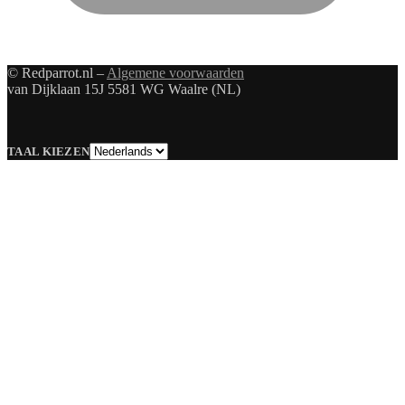
© Redparrot.nl –
Algemene voorwaarden
van Dijklaan 15J 5581 WG Waalre (NL)
Taal
TAAL KIEZEN
kiezen