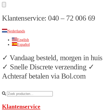
Skip
Skip
Klantenservice: 040 – 72 006 69
to
to
navigation
content
Nederlands
English
Español
✓ Vandaag besteld, morgen in huis
✓ Snelle Discrete verzending ✓
Achteraf betalen via Bol.com
Klantenservice