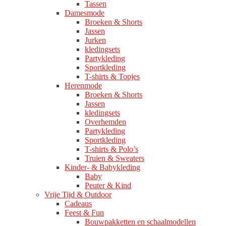
Tassen
Damesmode
Broeken & Shorts
Jassen
Jurken
kledingsets
Partykleding
Sportkleding
T-shirts & Topjes
Herenmode
Broeken & Shorts
Jassen
kledingsets
Overhemden
Partykleding
Sportkleding
T-shirts & Polo’s
Truien & Sweaters
Kinder- & Babykleding
Baby
Peuter & Kind
Vrije Tijd & Outdoor
Cadeaus
Feest & Fun
Bouwpakketten en schaalmodellen