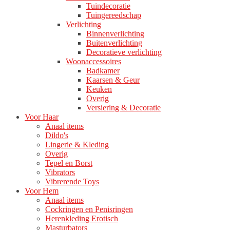
Tuindecoratie
Tuingereedschap
Verlichting
Binnenverlichting
Buitenverlichting
Decoratieve verlichting
Woonaccessoires
Badkamer
Kaarsen & Geur
Keuken
Overig
Versiering & Decoratie
Voor Haar
Anaal items
Dildo's
Lingerie & Kleding
Overig
Tepel en Borst
Vibrators
Vibrerende Toys
Voor Hem
Anaal items
Cockringen en Penisringen
Herenkleding Erotisch
Masturbators