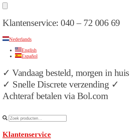
Skip
Skip
Klantenservice: 040 – 72 006 69
to
to
navigation
content
Nederlands
English
Español
✓ Vandaag besteld, morgen in huis
✓ Snelle Discrete verzending ✓
Achteraf betalen via Bol.com
Klantenservice