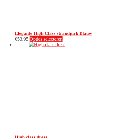
Elegante High Class strandjurk Blauw
Dit
€
53,95
Opties selecteren
product
heeft
meerdere
variaties.
Deze
optie
kan
gekozen
worden
op
de
productpagina
High class dress