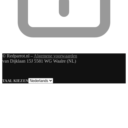
© Redparrot.nl –
Algemene voorwaarden
van Dijklaan 15J 5581 WG Waalre (NL)
Taal
TAAL KIEZEN
kiezen