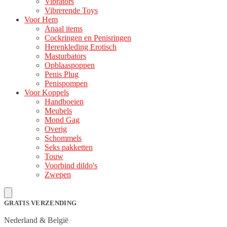
Vibrators
Vibrerende Toys
Voor Hem
Anaal items
Cockringen en Penisringen
Herenkleding Erotisch
Masturbators
Opblaaspoppen
Penis Plug
Penispompen
Voor Koppels
Handboeien
Meubels
Mond Gag
Overig
Schommels
Seks pakketten
Touw
Voorbind dildo's
Zwepen
GRATIS VERZENDING
Nederland & België