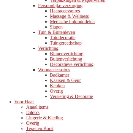
Verpakkingen & Papierwaren
Persoonlijke verzorging
Haaraccessoires
Massage & Wellness
Medische hulpmiddelen
Slapen
Tuin & Buitenleven
Tuindecoratie
Tuingereedschap
Verlichting
Binnenverlichting
Buitenverlichting
Decoratieve verlichting
Woonaccessoires
Badkamer
Kaarsen & Geur
Keuken
Overig
Versiering & Decoratie
Voor Haar
Anaal items
Dildo's
Lingerie & Kleding
Overig
Tepel en Borst