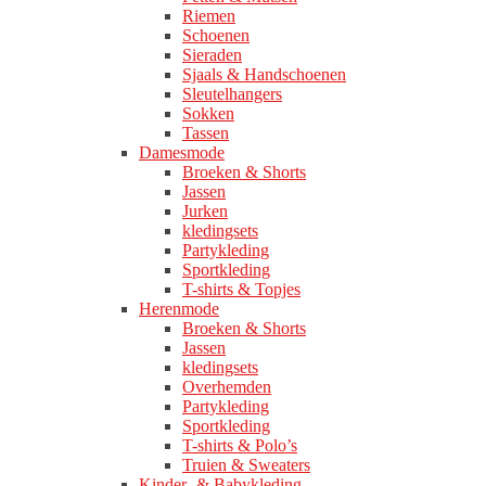
Riemen
Schoenen
Sieraden
Sjaals & Handschoenen
Sleutelhangers
Sokken
Tassen
Damesmode
Broeken & Shorts
Jassen
Jurken
kledingsets
Partykleding
Sportkleding
T-shirts & Topjes
Herenmode
Broeken & Shorts
Jassen
kledingsets
Overhemden
Partykleding
Sportkleding
T-shirts & Polo’s
Truien & Sweaters
Kinder- & Babykleding