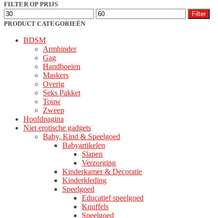
populariteit
FILTER OP PRIJS
optie
Min.
Max.
kan
Filter
prijs
prijs
gekozen
PRODUCT CATEGORIEËN
worden
BDSM
op
Armbinder
de
Gag
productpagina
Handboeien
Maskers
Overig
Seks Pakket
Touw
Zweep
Hoofdpagina
Niet erotische gadgets
Baby, Kind & Speelgoed
Babyartikelen
Slapen
Verzorging
Kinderkamer & Decoratie
Kinderkleding
Speelgoed
Educatief speelgoed
Knuffels
Speelgoed