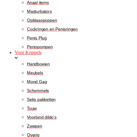
Anaal items
Masturbators
Opblaaspoppen
Cockringen en Penisringen
Penis Plug
Penispompen
Voor Koppels
Handboeien
Meubels
Mond Gag
Schommels
Seks pakketten
Touw
Voorbind dildo’s
Zwepen
Overig