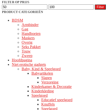
populariteit
FILTER OP PRIJS
Min.
Max.
Filter
prijs
prijs
PRODUCT CATEGORIEËN
BDSM
Armbinder
Gag
Handboeien
Maskers
Overig
Seks Pakket
Touw
Zweep
Hoofdpagina
Niet erotische gadgets
Baby, Kind & Speelgoed
Babyartikelen
Slapen
Verzorging
Kinderkamer & Decoratie
Kinderkleding
Speelgoed
Educatief speelgoed
Knuffels
Speelgoed