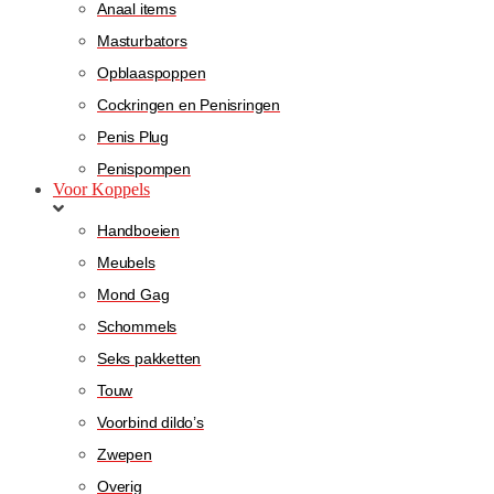
Anaal items
Masturbators
Opblaaspoppen
Cockringen en Penisringen
Penis Plug
Penispompen
Voor Koppels
Handboeien
Meubels
Mond Gag
Schommels
Seks pakketten
Touw
Voorbind dildo’s
Zwepen
Overig