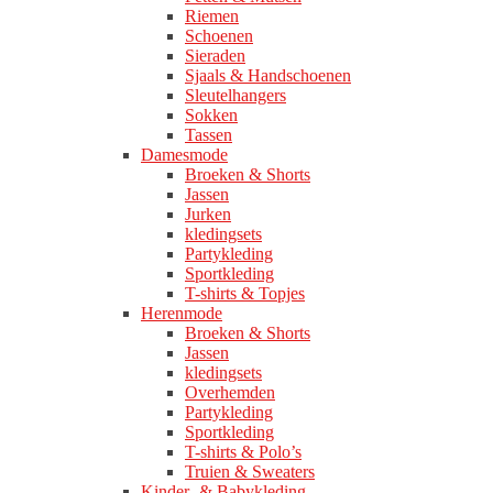
Riemen
Schoenen
Sieraden
Sjaals & Handschoenen
Sleutelhangers
Sokken
Tassen
Damesmode
Broeken & Shorts
Jassen
Jurken
kledingsets
Partykleding
Sportkleding
T-shirts & Topjes
Herenmode
Broeken & Shorts
Jassen
kledingsets
Overhemden
Partykleding
Sportkleding
T-shirts & Polo’s
Truien & Sweaters
Kinder- & Babykleding