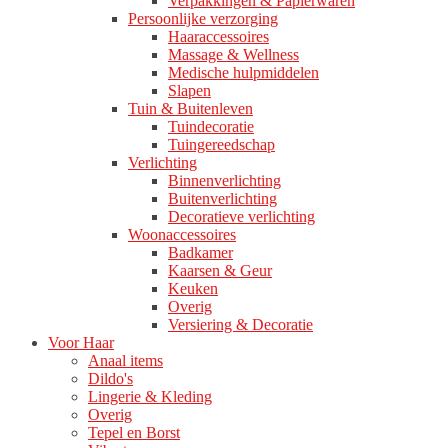
Verpakkingen & Papierwaren
Persoonlijke verzorging
Haaraccessoires
Massage & Wellness
Medische hulpmiddelen
Slapen
Tuin & Buitenleven
Tuindecoratie
Tuingereedschap
Verlichting
Binnenverlichting
Buitenverlichting
Decoratieve verlichting
Woonaccessoires
Badkamer
Kaarsen & Geur
Keuken
Overig
Versiering & Decoratie
Voor Haar
Anaal items
Dildo's
Lingerie & Kleding
Overig
Tepel en Borst