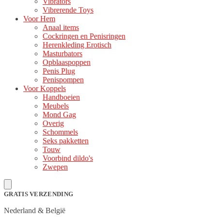
Vibrators
Vibrerende Toys
Voor Hem
Anaal items
Cockringen en Penisringen
Herenkleding Erotisch
Masturbators
Opblaaspoppen
Penis Plug
Penispompen
Voor Koppels
Handboeien
Meubels
Mond Gag
Overig
Schommels
Seks pakketten
Touw
Voorbind dildo's
Zwepen
GRATIS VERZENDING
Nederland & België