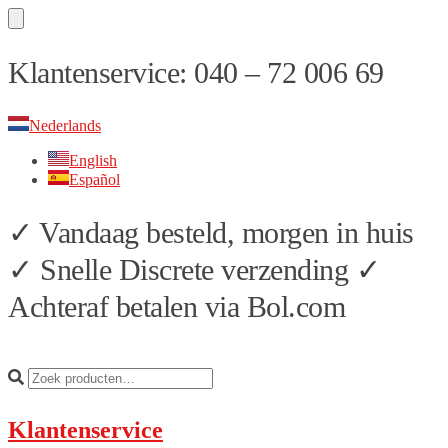
Skip
Skip
Klantenservice: 040 – 72 006 69
to
to
navigation
content
Nederlands
English
Español
✓ Vandaag besteld, morgen in huis
✓ Snelle Discrete verzending ✓
Achteraf betalen via Bol.com
Klantenservice