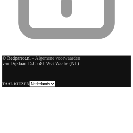
© Redparrot.nl –
Algemene voorwaarden
van Dijklaan 15J 5581 WG Waalre (NL)
Taal
TAAL KIEZEN
kiezen