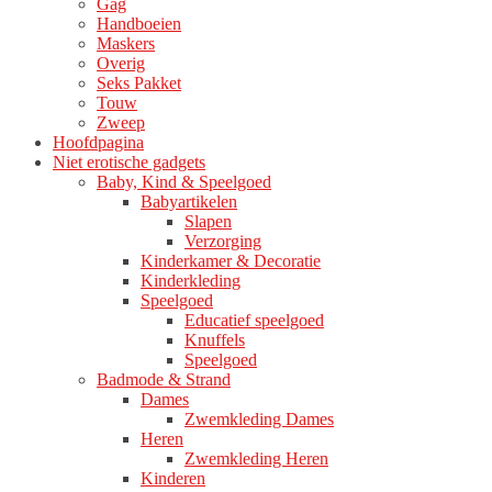
Gag
Handboeien
Maskers
Overig
Seks Pakket
Touw
Zweep
Hoofdpagina
Niet erotische gadgets
Baby, Kind & Speelgoed
Babyartikelen
Slapen
Verzorging
Kinderkamer & Decoratie
Kinderkleding
Speelgoed
Educatief speelgoed
Knuffels
Speelgoed
Badmode & Strand
Dames
Zwemkleding Dames
Heren
Zwemkleding Heren
Kinderen