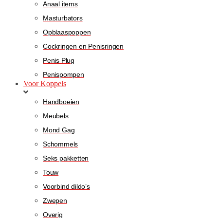
Anaal items
Masturbators
Opblaaspoppen
Cockringen en Penisringen
Penis Plug
Penispompen
Voor Koppels
Handboeien
Meubels
Mond Gag
Schommels
Seks pakketten
Touw
Voorbind dildo’s
Zwepen
Overig