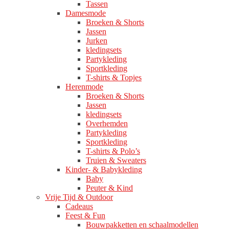
Tassen
Damesmode
Broeken & Shorts
Jassen
Jurken
kledingsets
Partykleding
Sportkleding
T-shirts & Topjes
Herenmode
Broeken & Shorts
Jassen
kledingsets
Overhemden
Partykleding
Sportkleding
T-shirts & Polo’s
Truien & Sweaters
Kinder- & Babykleding
Baby
Peuter & Kind
Vrije Tijd & Outdoor
Cadeaus
Feest & Fun
Bouwpakketten en schaalmodellen