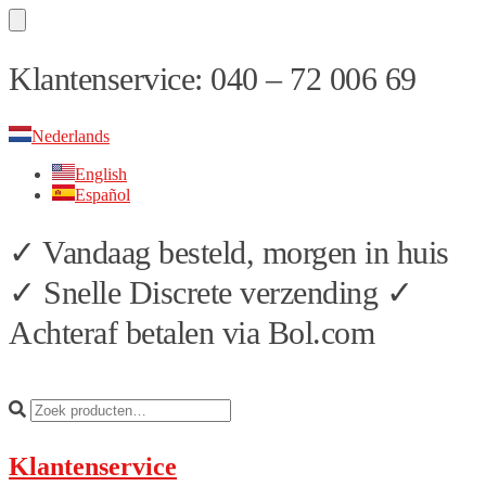
Skip
Skip
Klantenservice: 040 – 72 006 69
to
to
navigation
content
Nederlands
English
Español
✓ Vandaag besteld, morgen in huis
✓ Snelle Discrete verzending ✓
Achteraf betalen via Bol.com
Klantenservice