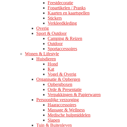
Feestdecoratie
Fopartikelen / Pranks
Kaarten en kaartspellen
Stickers
Verkleedkleding
Overig
Sport & Outdoor
Camping & Reizen
Outdoor
Sportaccessoires
Wonen & Lifestyle
Huisdieren
Hond
Kat
Vogel & Overig
Organisatie & Opbergen
Opbergboxen
Orde & Presentatie
Verpakkingen & Papierwaren
Persoonlijke verzorging
Haaraccessoires
Massage & Wellness
Medische hulpmiddelen
Slapen
Tuin & Buitenleven