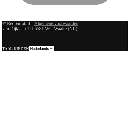
© Redparrot.nl –
Algemene voorwaarden
van Dijklaan 15J 5581 WG Waalre (NL)
Taal
TAAL KIEZEN
kiezen