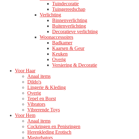
Tuindecoratie
Tuingereedschap
Verlichting
Binnenverlichting
Buitenverlichting
Decoratieve verlichting
Woonaccessoires
Badkamer
Kaarsen & Geur
Keuken
Overig
Versiering & Decoratie
Voor Haar
Anaal items
Dildo's
Lingerie & Kleding
Overig
Tepel en Borst
Vibrators
Vibrerende Toys
Voor Hem
Anaal items
Cockringen en Penisringen
Herenkleding Erotisch
Masturbators