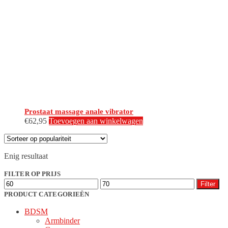
Prostaat massage anale vibrator
€
62,95
Toevoegen aan winkelwagen
Enig resultaat
FILTER OP PRIJS
Min.
Max.
Filter
prijs
prijs
PRODUCT CATEGORIEËN
BDSM
Armbinder