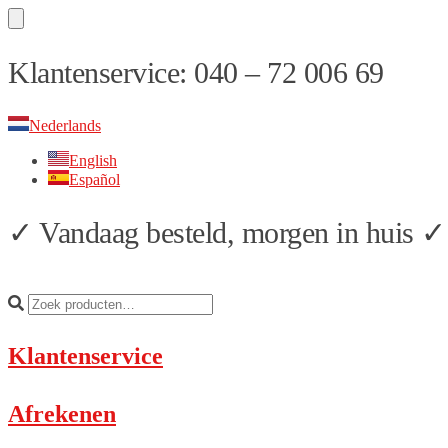
Skip
Skip
Klantenservice: 040 – 72 006 69
to
to
navigation
content
Nederlands
English
Español
✓ Vandaag besteld, morgen in huis ✓ 
Klantenservice
Afrekenen