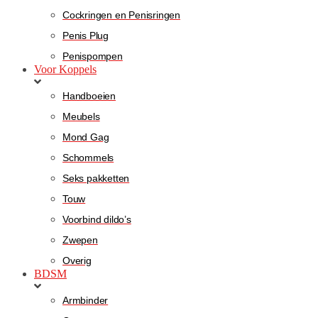
Cockringen en Penisringen
Penis Plug
Penispompen
Voor Koppels
Handboeien
Meubels
Mond Gag
Schommels
Seks pakketten
Touw
Voorbind dildo’s
Zwepen
Overig
BDSM
Armbinder