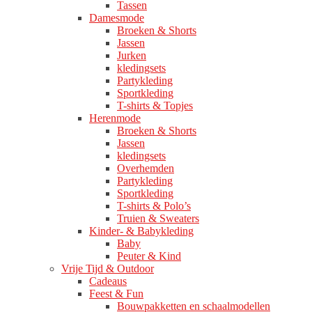
Tassen
Damesmode
Broeken & Shorts
Jassen
Jurken
kledingsets
Partykleding
Sportkleding
T-shirts & Topjes
Herenmode
Broeken & Shorts
Jassen
kledingsets
Overhemden
Partykleding
Sportkleding
T-shirts & Polo’s
Truien & Sweaters
Kinder- & Babykleding
Baby
Peuter & Kind
Vrije Tijd & Outdoor
Cadeaus
Feest & Fun
Bouwpakketten en schaalmodellen