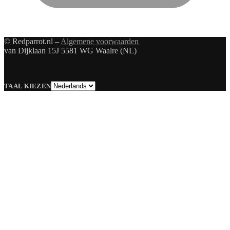
© Redparrot.nl –
Algemene voorwaarden
van Dijklaan 15J 5581 WG Waalre (NL)
Taal
TAAL KIEZEN
kiezen