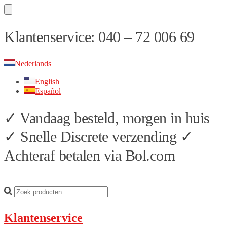
Skip
Skip
Klantenservice: 040 – 72 006 69
to
to
navigation
content
Nederlands
English
Español
✓ Vandaag besteld, morgen in huis
✓ Snelle Discrete verzending ✓
Achteraf betalen via Bol.com
Klantenservice