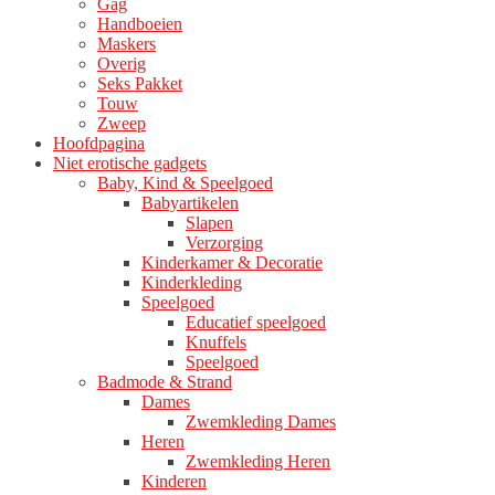
Gag
Handboeien
Maskers
Overig
Seks Pakket
Touw
Zweep
Hoofdpagina
Niet erotische gadgets
Baby, Kind & Speelgoed
Babyartikelen
Slapen
Verzorging
Kinderkamer & Decoratie
Kinderkleding
Speelgoed
Educatief speelgoed
Knuffels
Speelgoed
Badmode & Strand
Dames
Zwemkleding Dames
Heren
Zwemkleding Heren
Kinderen