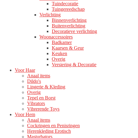
Tuindecoratie
Tuingereedschap
Verlichting
Binnenverlichting
Buitenverlichting
Decoratieve verlichting
Woonaccessoires
Badkamer
Kaarsen & Geur
Keuken
Overig
Versiering & Decoratie
Voor Haar
Anaal items
Dildo's
Lingerie & Kleding
Overig
Tepel en Borst
Vibrators
Vibrerende Toys
Voor Hem
Anaal items
Cockringen en Penisringen
Herenkleding Erotisch
Masturbators