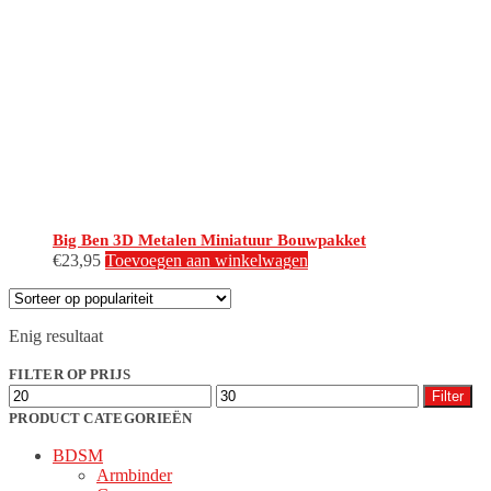
Big Ben 3D Metalen Miniatuur Bouwpakket
€
23,95
Toevoegen aan winkelwagen
Enig resultaat
FILTER OP PRIJS
Min.
Max.
Filter
prijs
prijs
PRODUCT CATEGORIEËN
BDSM
Armbinder