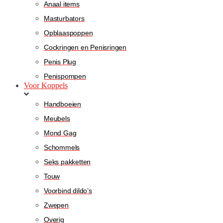
Anaal items
Masturbators
Opblaaspoppen
Cockringen en Penisringen
Penis Plug
Penispompen
Voor Koppels
Handboeien
Meubels
Mond Gag
Schommels
Seks pakketten
Touw
Voorbind dildo’s
Zwepen
Overig