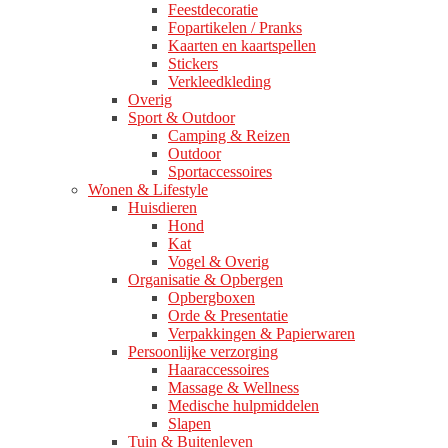
Feestdecoratie
Fopartikelen / Pranks
Kaarten en kaartspellen
Stickers
Verkleedkleding
Overig
Sport & Outdoor
Camping & Reizen
Outdoor
Sportaccessoires
Wonen & Lifestyle
Huisdieren
Hond
Kat
Vogel & Overig
Organisatie & Opbergen
Opbergboxen
Orde & Presentatie
Verpakkingen & Papierwaren
Persoonlijke verzorging
Haaraccessoires
Massage & Wellness
Medische hulpmiddelen
Slapen
Tuin & Buitenleven