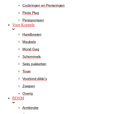
Cockringen en Penisringen
Penis Plug
Penispompen
Voor Koppels
Handboeien
Meubels
Mond Gag
Schommels
Seks pakketten
Touw
Voorbind dildo’s
Zwepen
Overig
BDSM
Armbinder