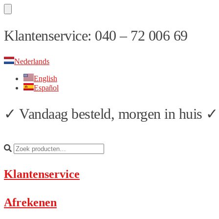
Skip
Skip
Klantenservice: 040 – 72 006 69
to
to
navigation
content
Nederlands
English
Español
✓ Vandaag besteld, morgen in huis ✓ 
Klantenservice
Afrekenen