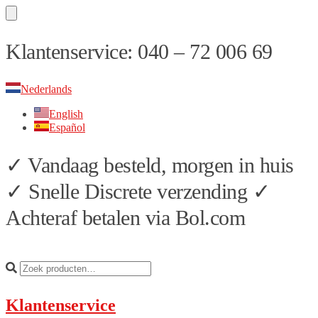
Skip
Skip
Klantenservice: 040 – 72 006 69
to
to
navigation
content
Nederlands
English
Español
✓ Vandaag besteld, morgen in huis
✓ Snelle Discrete verzending ✓
Achteraf betalen via Bol.com
Klantenservice