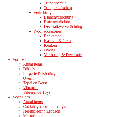
Tuindecoratie
Tuingereedschap
Verlichting
Binnenverlichting
Buitenverlichting
Decoratieve verlichting
Woonaccessoires
Badkamer
Kaarsen & Geur
Keuken
Overig
Versiering & Decoratie
Voor Haar
Anaal items
Dildo's
Lingerie & Kleding
Overig
Tepel en Borst
Vibrators
Vibrerende Toys
Voor Hem
Anaal items
Cockringen en Penisringen
Herenkleding Erotisch
Masturbators