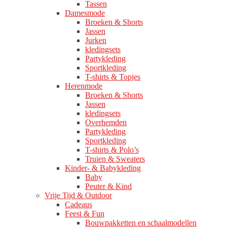
Tassen
Damesmode
Broeken & Shorts
Jassen
Jurken
kledingsets
Partykleding
Sportkleding
T-shirts & Topjes
Herenmode
Broeken & Shorts
Jassen
kledingsets
Overhemden
Partykleding
Sportkleding
T-shirts & Polo’s
Truien & Sweaters
Kinder- & Babykleding
Baby
Peuter & Kind
Vrije Tijd & Outdoor
Cadeaus
Feest & Fun
Bouwpakketten en schaalmodellen