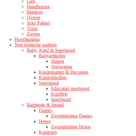
Gag
Handboeien
Maskers
Overig
Seks Pakket
Touw
Zweep
Hoofdpagina
Niet erotische gadgets
Baby, Kind & Speelgoed
Babyartikelen
Slapen
Verzorging
Kinderkamer & Decoratie
Kinderkleding
Speelgoed
Educatief speelgoed
Knuffels
Speelgoed
Badmode & Strand
Dames
Zwemkleding Dames
Heren
Zwemkleding Heren
Kinderen