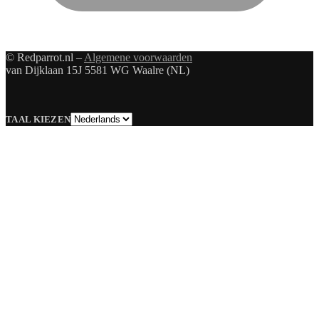
© Redparrot.nl –
Algemene voorwaarden
van Dijklaan 15J 5581 WG Waalre (NL)
Taal
TAAL KIEZEN
kiezen