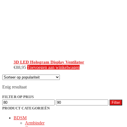
3D LED Hologram Display Ventilator
€
88,95
Toevoegen aan winkelwagen
Enig resultaat
FILTER OP PRIJS
Min.
Max.
Filter
prijs
prijs
PRODUCT CATEGORIEËN
BDSM
Armbinder