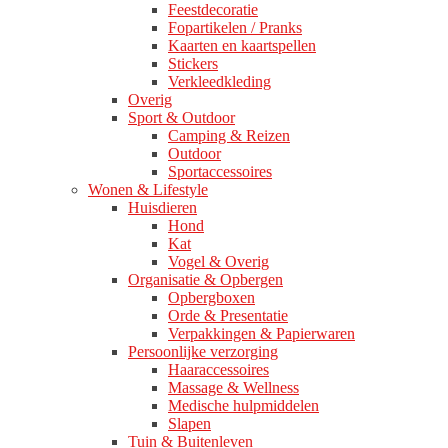
Feestdecoratie
Fopartikelen / Pranks
Kaarten en kaartspellen
Stickers
Verkleedkleding
Overig
Sport & Outdoor
Camping & Reizen
Outdoor
Sportaccessoires
Wonen & Lifestyle
Huisdieren
Hond
Kat
Vogel & Overig
Organisatie & Opbergen
Opbergboxen
Orde & Presentatie
Verpakkingen & Papierwaren
Persoonlijke verzorging
Haaraccessoires
Massage & Wellness
Medische hulpmiddelen
Slapen
Tuin & Buitenleven