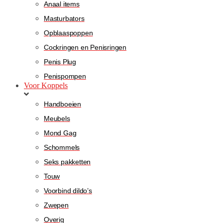
Anaal items
Masturbators
Opblaaspoppen
Cockringen en Penisringen
Penis Plug
Penispompen
Voor Koppels
Handboeien
Meubels
Mond Gag
Schommels
Seks pakketten
Touw
Voorbind dildo’s
Zwepen
Overig