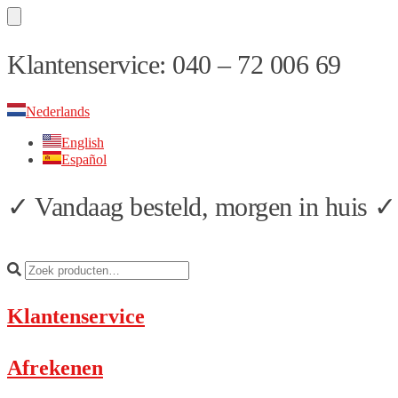
Skip
Skip
Klantenservice: 040 – 72 006 69
to
to
navigation
content
Nederlands
English
Español
✓ Vandaag besteld, morgen in huis ✓ 
Klantenservice
Afrekenen