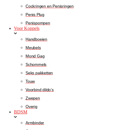
Cockringen en Penisringen
Penis Plug
Penispompen
Voor Koppels
Handboeien
Meubels
Mond Gag
Schommels
Seks pakketten
Touw
Voorbind dildo’s
Zwepen
Overig
BDSM
Armbinder