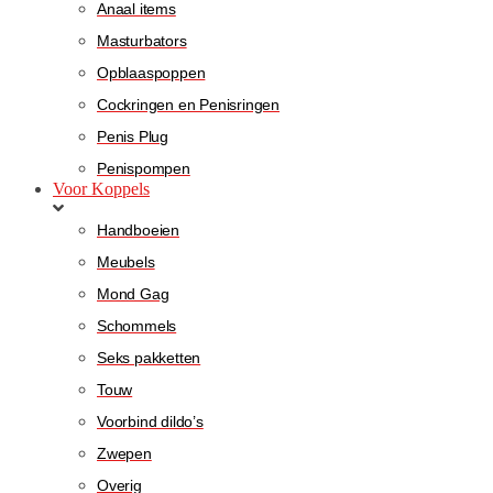
Anaal items
Masturbators
Opblaaspoppen
Cockringen en Penisringen
Penis Plug
Penispompen
Voor Koppels
Handboeien
Meubels
Mond Gag
Schommels
Seks pakketten
Touw
Voorbind dildo’s
Zwepen
Overig