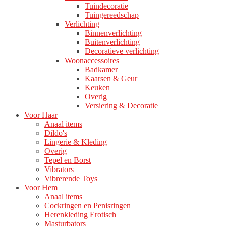
Tuindecoratie
Tuingereedschap
Verlichting
Binnenverlichting
Buitenverlichting
Decoratieve verlichting
Woonaccessoires
Badkamer
Kaarsen & Geur
Keuken
Overig
Versiering & Decoratie
Voor Haar
Anaal items
Dildo's
Lingerie & Kleding
Overig
Tepel en Borst
Vibrators
Vibrerende Toys
Voor Hem
Anaal items
Cockringen en Penisringen
Herenkleding Erotisch
Masturbators