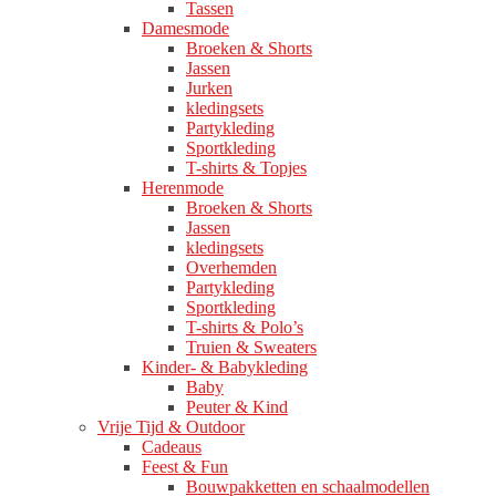
Tassen
Damesmode
Broeken & Shorts
Jassen
Jurken
kledingsets
Partykleding
Sportkleding
T-shirts & Topjes
Herenmode
Broeken & Shorts
Jassen
kledingsets
Overhemden
Partykleding
Sportkleding
T-shirts & Polo’s
Truien & Sweaters
Kinder- & Babykleding
Baby
Peuter & Kind
Vrije Tijd & Outdoor
Cadeaus
Feest & Fun
Bouwpakketten en schaalmodellen