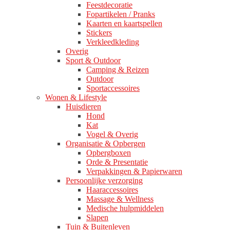
Feestdecoratie
Fopartikelen / Pranks
Kaarten en kaartspellen
Stickers
Verkleedkleding
Overig
Sport & Outdoor
Camping & Reizen
Outdoor
Sportaccessoires
Wonen & Lifestyle
Huisdieren
Hond
Kat
Vogel & Overig
Organisatie & Opbergen
Opbergboxen
Orde & Presentatie
Verpakkingen & Papierwaren
Persoonlijke verzorging
Haaraccessoires
Massage & Wellness
Medische hulpmiddelen
Slapen
Tuin & Buitenleven