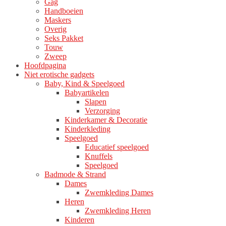
Gag
Handboeien
Maskers
Overig
Seks Pakket
Touw
Zweep
Hoofdpagina
Niet erotische gadgets
Baby, Kind & Speelgoed
Babyartikelen
Slapen
Verzorging
Kinderkamer & Decoratie
Kinderkleding
Speelgoed
Educatief speelgoed
Knuffels
Speelgoed
Badmode & Strand
Dames
Zwemkleding Dames
Heren
Zwemkleding Heren
Kinderen