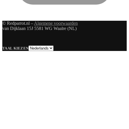
© Redparrot.nl –
Algemene voorwaarden
van Dijklaan 15J 5581 WG Waalre (NL)
Taal
TAAL KIEZEN
kiezen