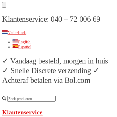
Skip
Skip
Klantenservice: 040 – 72 006 69
to
to
navigation
content
Nederlands
English
Español
✓ Vandaag besteld, morgen in huis
✓ Snelle Discrete verzending ✓
Achteraf betalen via Bol.com
Klantenservice