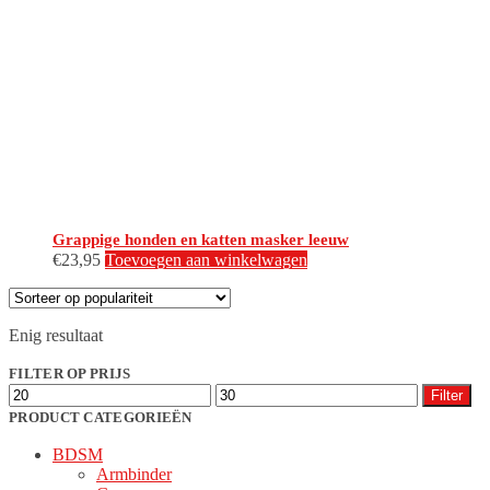
Grappige honden en katten masker leeuw
€
23,95
Toevoegen aan winkelwagen
Enig resultaat
FILTER OP PRIJS
Min.
Max.
Filter
prijs
prijs
PRODUCT CATEGORIEËN
BDSM
Armbinder