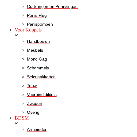
Cockringen en Penisringen
Penis Plug
Penispompen
Voor Koppels
Handboeien
Meubels
Mond Gag
Schommels
Seks pakketten
Touw
Voorbind dildo’s
Zwepen
Overig
BDSM
Armbinder