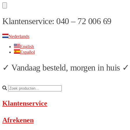
Skip
Skip
Klantenservice: 040 – 72 006 69
to
to
navigation
content
Nederlands
English
Español
✓ Vandaag besteld, morgen in huis ✓ 
Klantenservice
Afrekenen