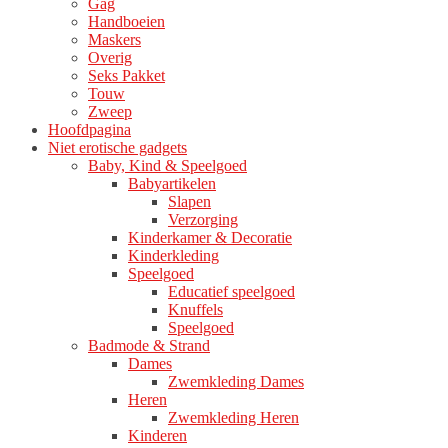
Gag
productpagina
Handboeien
Maskers
Overig
Seks Pakket
Touw
Zweep
Hoofdpagina
Niet erotische gadgets
Baby, Kind & Speelgoed
Babyartikelen
Slapen
Verzorging
Kinderkamer & Decoratie
Kinderkleding
Speelgoed
Educatief speelgoed
Knuffels
Speelgoed
Badmode & Strand
Dames
Zwemkleding Dames
Heren
Zwemkleding Heren
Kinderen