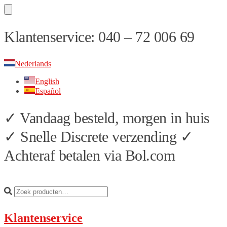
Skip
Skip
Klantenservice: 040 – 72 006 69
to
to
navigation
content
Nederlands
English
Español
✓ Vandaag besteld, morgen in huis
✓ Snelle Discrete verzending ✓
Achteraf betalen via Bol.com
Klantenservice