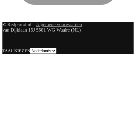
© Redparrot.nl –
Algemene voorwaarden
van Dijklaan 15J 5581 WG Waalre (NL)
Taal
TAAL KIEZEN
kiezen