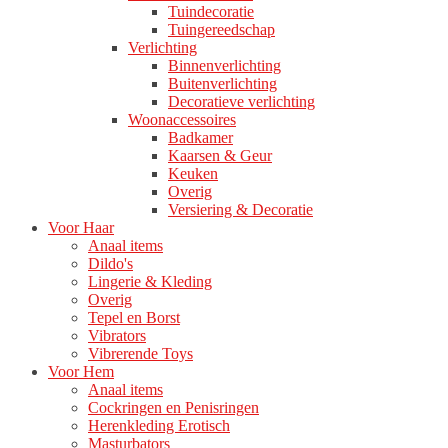
Tuindecoratie
Tuingereedschap
Verlichting
Binnenverlichting
Buitenverlichting
Decoratieve verlichting
Woonaccessoires
Badkamer
Kaarsen & Geur
Keuken
Overig
Versiering & Decoratie
Voor Haar
Anaal items
Dildo's
Lingerie & Kleding
Overig
Tepel en Borst
Vibrators
Vibrerende Toys
Voor Hem
Anaal items
Cockringen en Penisringen
Herenkleding Erotisch
Masturbators