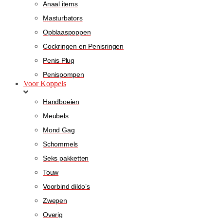
Anaal items
Masturbators
Opblaaspoppen
Cockringen en Penisringen
Penis Plug
Penispompen
Voor Koppels
Handboeien
Meubels
Mond Gag
Schommels
Seks pakketten
Touw
Voorbind dildo’s
Zwepen
Overig