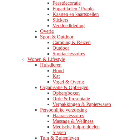
Feestdecoratie
Fopartikelen / Pranks
Kaarten en kaartspellen
Stickers
Verkleedkleding
Overig
Sport & Outdoor
Camping & Reizen
Outdoor
Sportaccessoires
Wonen & Lifestyle
Huisdieren
Hond
Kat
Vogel & Overig
Organisatie & Opbergen
Opbergboxen
Orde & Presentatie
Verpakkingen & Papierwaren
Persoonlijke verzorging
Haaraccessoires
Massage & Wellness
Medische hulpmiddelen
Slapen
Tuin & Buitenleven