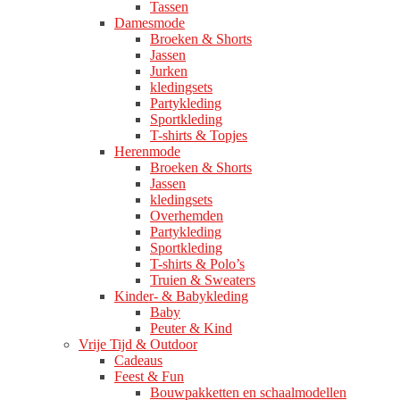
Tassen
Damesmode
Broeken & Shorts
Jassen
Jurken
kledingsets
Partykleding
Sportkleding
T-shirts & Topjes
Herenmode
Broeken & Shorts
Jassen
kledingsets
Overhemden
Partykleding
Sportkleding
T-shirts & Polo’s
Truien & Sweaters
Kinder- & Babykleding
Baby
Peuter & Kind
Vrije Tijd & Outdoor
Cadeaus
Feest & Fun
Bouwpakketten en schaalmodellen