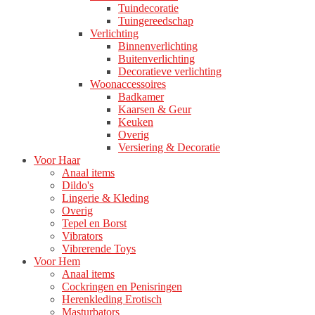
Tuindecoratie
Tuingereedschap
Verlichting
Binnenverlichting
Buitenverlichting
Decoratieve verlichting
Woonaccessoires
Badkamer
Kaarsen & Geur
Keuken
Overig
Versiering & Decoratie
Voor Haar
Anaal items
Dildo's
Lingerie & Kleding
Overig
Tepel en Borst
Vibrators
Vibrerende Toys
Voor Hem
Anaal items
Cockringen en Penisringen
Herenkleding Erotisch
Masturbators