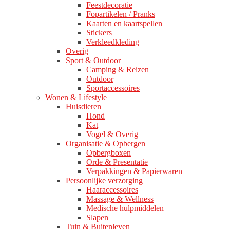
Feestdecoratie
Fopartikelen / Pranks
Kaarten en kaartspellen
Stickers
Verkleedkleding
Overig
Sport & Outdoor
Camping & Reizen
Outdoor
Sportaccessoires
Wonen & Lifestyle
Huisdieren
Hond
Kat
Vogel & Overig
Organisatie & Opbergen
Opbergboxen
Orde & Presentatie
Verpakkingen & Papierwaren
Persoonlijke verzorging
Haaraccessoires
Massage & Wellness
Medische hulpmiddelen
Slapen
Tuin & Buitenleven