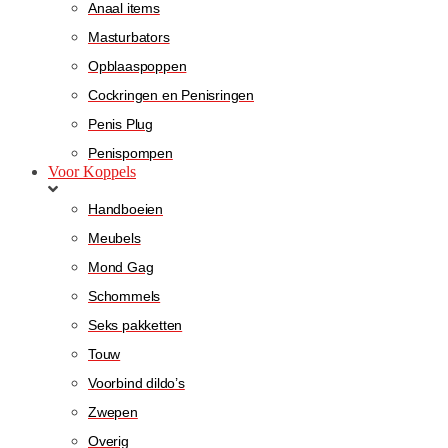
Anaal items
Masturbators
Opblaaspoppen
Cockringen en Penisringen
Penis Plug
Penispompen
Voor Koppels
Handboeien
Meubels
Mond Gag
Schommels
Seks pakketten
Touw
Voorbind dildo’s
Zwepen
Overig