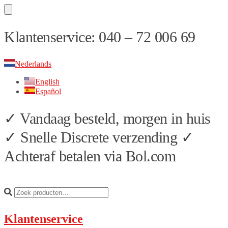
Skip
Skip
Klantenservice: 040 – 72 006 69
to
to
navigation
content
Nederlands
English
Español
✓ Vandaag besteld, morgen in huis
✓ Snelle Discrete verzending ✓
Achteraf betalen via Bol.com
Klantenservice