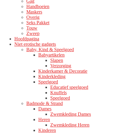
Gag
productpagina
Handboeien
Maskers
Overig
Seks Pakket
Touw
Zweep
Hoofdpagina
Niet erotische gadgets
Baby, Kind & Speelgoed
Babyartikelen
Slapen
Verzorging
Kinderkamer & Decoratie
Kinderkleding
Speelgoed
Educatief speelgoed
Knuffels
Speelgoed
Badmode & Strand
Dames
Zwemkleding Dames
Heren
Zwemkleding Heren
Kinderen