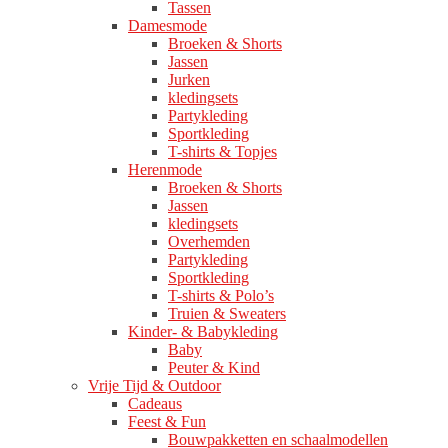
Tassen
Damesmode
Broeken & Shorts
Jassen
Jurken
kledingsets
Partykleding
Sportkleding
T-shirts & Topjes
Herenmode
Broeken & Shorts
Jassen
kledingsets
Overhemden
Partykleding
Sportkleding
T-shirts & Polo’s
Truien & Sweaters
Kinder- & Babykleding
Baby
Peuter & Kind
Vrije Tijd & Outdoor
Cadeaus
Feest & Fun
Bouwpakketten en schaalmodellen