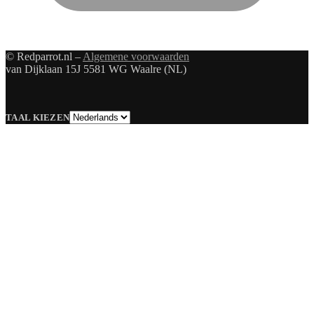
© Redparrot.nl –
Algemene voorwaarden
van Dijklaan 15J 5581 WG Waalre (NL)
Taal
TAAL KIEZEN
kiezen