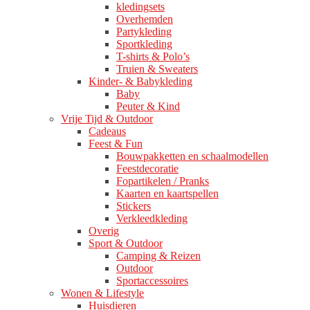
kledingsets
Overhemden
Partykleding
Sportkleding
T-shirts & Polo’s
Truien & Sweaters
Kinder- & Babykleding
Baby
Peuter & Kind
Vrije Tijd & Outdoor
Cadeaus
Feest & Fun
Bouwpakketten en schaalmodellen
Feestdecoratie
Fopartikelen / Pranks
Kaarten en kaartspellen
Stickers
Verkleedkleding
Overig
Sport & Outdoor
Camping & Reizen
Outdoor
Sportaccessoires
Wonen & Lifestyle
Huisdieren