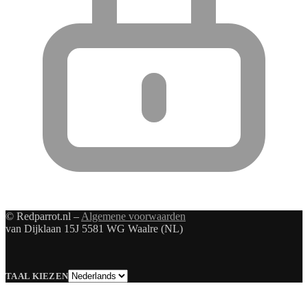
© Redparrot.nl –
Algemene voorwaarden
van Dijklaan 15J 5581 WG Waalre (NL)
Taal
TAAL KIEZEN
kiezen