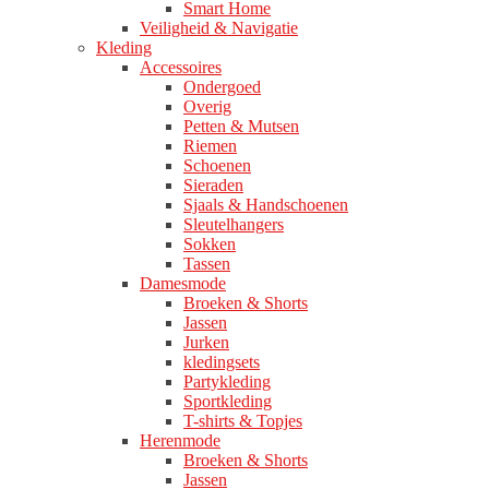
Smart Home
Veiligheid & Navigatie
Kleding
Accessoires
Ondergoed
Overig
Petten & Mutsen
Riemen
Schoenen
Sieraden
Sjaals & Handschoenen
Sleutelhangers
Sokken
Tassen
Damesmode
Broeken & Shorts
Jassen
Jurken
kledingsets
Partykleding
Sportkleding
T-shirts & Topjes
Herenmode
Broeken & Shorts
Jassen