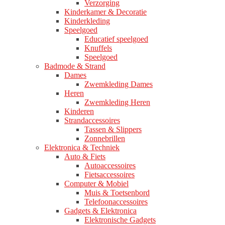
Verzorging
Kinderkamer & Decoratie
Kinderkleding
Speelgoed
Educatief speelgoed
Knuffels
Speelgoed
Badmode & Strand
Dames
Zwemkleding Dames
Heren
Zwemkleding Heren
Kinderen
Strandaccessoires
Tassen & Slippers
Zonnebrillen
Elektronica & Techniek
Auto & Fiets
Autoaccessoires
Fietsaccessoires
Computer & Mobiel
Muis & Toetsenbord
Telefoonaccessoires
Gadgets & Elektronica
Elektronische Gadgets