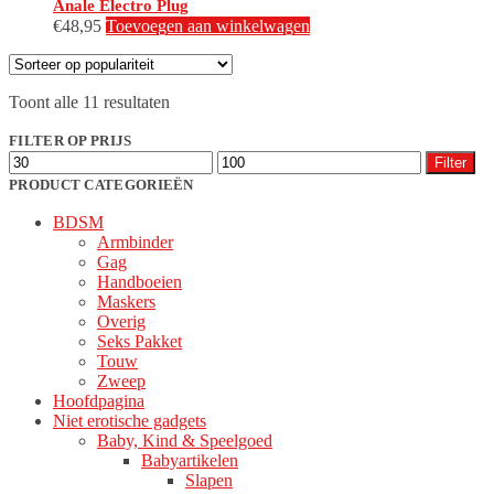
Anale Electro Plug
€
48,95
Toevoegen aan winkelwagen
Gesorteerd
Toont alle 11 resultaten
op
populariteit
FILTER OP PRIJS
Min.
Max.
Filter
prijs
prijs
PRODUCT CATEGORIEËN
BDSM
Armbinder
Gag
Handboeien
Maskers
Overig
Seks Pakket
Touw
Zweep
Hoofdpagina
Niet erotische gadgets
Baby, Kind & Speelgoed
Babyartikelen
Slapen