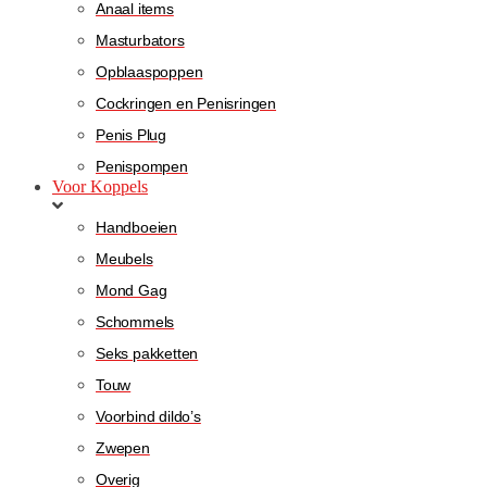
Anaal items
Masturbators
Opblaaspoppen
Cockringen en Penisringen
Penis Plug
Penispompen
Voor Koppels
Handboeien
Meubels
Mond Gag
Schommels
Seks pakketten
Touw
Voorbind dildo’s
Zwepen
Overig