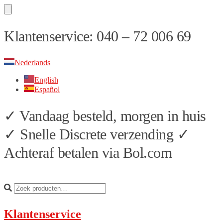
Skip
Skip
Klantenservice: 040 – 72 006 69
to
to
navigation
content
Nederlands
English
Español
✓ Vandaag besteld, morgen in huis
✓ Snelle Discrete verzending ✓
Achteraf betalen via Bol.com
Klantenservice