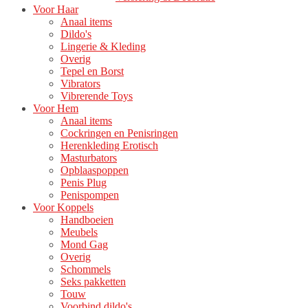
Voor Haar
Anaal items
Dildo's
Lingerie & Kleding
Overig
Tepel en Borst
Vibrators
Vibrerende Toys
Voor Hem
Anaal items
Cockringen en Penisringen
Herenkleding Erotisch
Masturbators
Opblaaspoppen
Penis Plug
Penispompen
Voor Koppels
Handboeien
Meubels
Mond Gag
Overig
Schommels
Seks pakketten
Touw
Voorbind dildo's