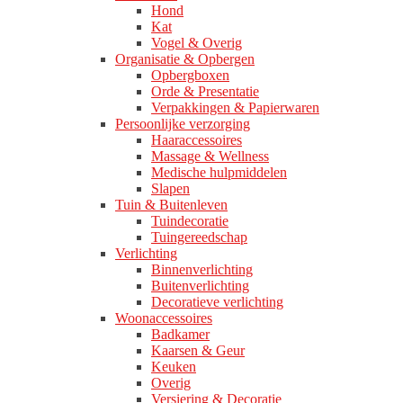
Hond
Kat
Vogel & Overig
Organisatie & Opbergen
Opbergboxen
Orde & Presentatie
Verpakkingen & Papierwaren
Persoonlijke verzorging
Haaraccessoires
Massage & Wellness
Medische hulpmiddelen
Slapen
Tuin & Buitenleven
Tuindecoratie
Tuingereedschap
Verlichting
Binnenverlichting
Buitenverlichting
Decoratieve verlichting
Woonaccessoires
Badkamer
Kaarsen & Geur
Keuken
Overig
Versiering & Decoratie