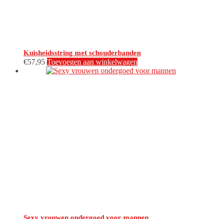
productpagina
Kuisheidsstring met schouderbanden
€
57,95
Toevoegen aan winkelwagen
Sexy vrouwen ondergoed voor mannen