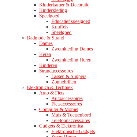
Kinderkamer & Decoratie
Kinderkleding
Speelgoed
Educatief speelgoed
Knuffels
Speelgoed
Badmode & Strand
Dames
Zwemkleding Dames
Heren
Zwemkleding Heren
Kinderen
Strandaccessoires
Tassen & Slippers
Zonnebrillen
Elektronica & Techniek
Auto & Fiets
Autoaccessoires
Fietsaccessoires
Computer & Mobiel
Muis & Toetsenbord
Telefoonaccessoires
Gadgets & Elektronica
Elektronische Gadgets
Smart Home