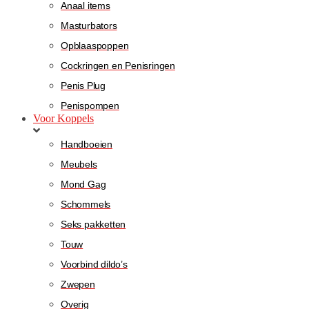
Anaal items
Masturbators
Opblaaspoppen
Cockringen en Penisringen
Penis Plug
Penispompen
Voor Koppels
Handboeien
Meubels
Mond Gag
Schommels
Seks pakketten
Touw
Voorbind dildo’s
Zwepen
Overig