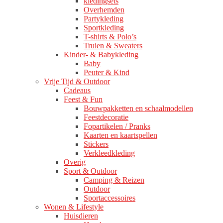
kledingsets
Overhemden
Partykleding
Sportkleding
T-shirts & Polo’s
Truien & Sweaters
Kinder- & Babykleding
Baby
Peuter & Kind
Vrije Tijd & Outdoor
Cadeaus
Feest & Fun
Bouwpakketten en schaalmodellen
Feestdecoratie
Fopartikelen / Pranks
Kaarten en kaartspellen
Stickers
Verkleedkleding
Overig
Sport & Outdoor
Camping & Reizen
Outdoor
Sportaccessoires
Wonen & Lifestyle
Huisdieren