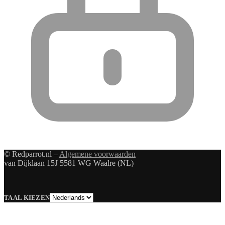
© Redparrot.nl –
Algemene voorwaarden
van Dijklaan 15J 5581 WG Waalre (NL)
Taal
TAAL KIEZEN
kiezen