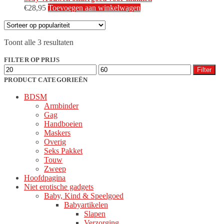
€
28,95
Toevoegen aan winkelwagen
Gesorteerd
Toont alle 3 resultaten
op
populariteit
FILTER OP PRIJS
Min.
Max.
Filter
prijs
prijs
PRODUCT CATEGORIEËN
BDSM
Armbinder
Gag
Handboeien
Maskers
Overig
Seks Pakket
Touw
Zweep
Hoofdpagina
Niet erotische gadgets
Baby, Kind & Speelgoed
Babyartikelen
Slapen
Verzorging