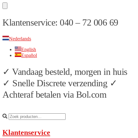
Skip
Skip
Klantenservice: 040 – 72 006 69
to
to
navigation
content
Nederlands
English
Español
✓ Vandaag besteld, morgen in huis
✓ Snelle Discrete verzending ✓
Achteraf betalen via Bol.com
Klantenservice