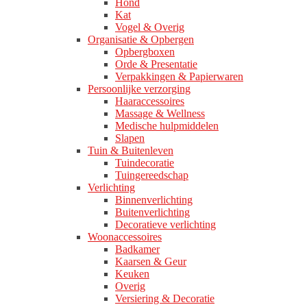
Hond
Kat
Vogel & Overig
Organisatie & Opbergen
Opbergboxen
Orde & Presentatie
Verpakkingen & Papierwaren
Persoonlijke verzorging
Haaraccessoires
Massage & Wellness
Medische hulpmiddelen
Slapen
Tuin & Buitenleven
Tuindecoratie
Tuingereedschap
Verlichting
Binnenverlichting
Buitenverlichting
Decoratieve verlichting
Woonaccessoires
Badkamer
Kaarsen & Geur
Keuken
Overig
Versiering & Decoratie