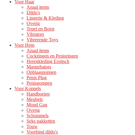
Voor Haar
Anaal items
Dildo's
Lingerie & Kleding
Overig
Tepel en Borst
Vibrators
Vibrerende Toys
Voor Hem
Anaal items
Cockringen en Penisringen
Herenkleding Erotisch
Masturbators
Opblaaspoppen
Penis Plug
Penispompen
Voor Koppels
Handboeien
Meubels
Mond Gag
Overig
Schommels
Seks pakketten
Touw
Voorbind dildo's