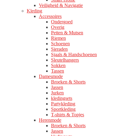
Veiligheid & Navigatie
Kleding
Accessoires
Ondergoed
Overig
Petten & Mutsen
Riemen
Schoenen
Sieraden
Sjaals & Handschoenen
Sleutelhangers
Sokken
Tassen
Damesmode
Broeken & Shorts
Jassen
Jurken
kledingsets
Partykleding
Sportkleding
T-shirts & Topjes
Herenmode
Broeken & Shorts
Jassen