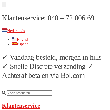
Skip
Skip
Klantenservice: 040 – 72 006 69
to
to
navigation
content
Nederlands
English
Español
✓ Vandaag besteld, morgen in huis
✓ Snelle Discrete verzending ✓
Achteraf betalen via Bol.com
Klantenservice