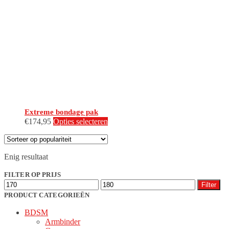
Extreme bondage pak
Dit
€
174,95
Opties selecteren
product
heeft
meerdere
Enig resultaat
variaties.
Deze
FILTER OP PRIJS
optie
Min.
Max.
kan
Filter
prijs
prijs
gekozen
PRODUCT CATEGORIEËN
worden
BDSM
op
Armbinder
de