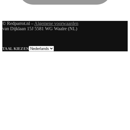
© Redparrot.nl –
Algemene voorwaarden
van Dijklaan 15J 5581 WG Waalre (NL)
Taal
TAAL KIEZEN
kiezen