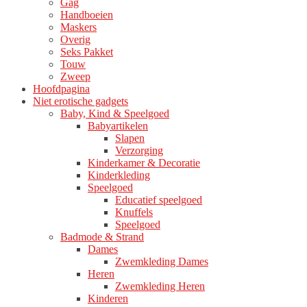
Gag
productpagina
Handboeien
Maskers
Overig
Seks Pakket
Touw
Zweep
Hoofdpagina
Niet erotische gadgets
Baby, Kind & Speelgoed
Babyartikelen
Slapen
Verzorging
Kinderkamer & Decoratie
Kinderkleding
Speelgoed
Educatief speelgoed
Knuffels
Speelgoed
Badmode & Strand
Dames
Zwemkleding Dames
Heren
Zwemkleding Heren
Kinderen