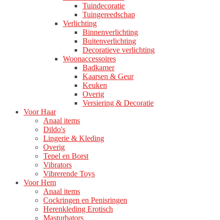
Tuindecoratie
Tuingereedschap
Verlichting
Binnenverlichting
Buitenverlichting
Decoratieve verlichting
Woonaccessoires
Badkamer
Kaarsen & Geur
Keuken
Overig
Versiering & Decoratie
Voor Haar
Anaal items
Dildo's
Lingerie & Kleding
Overig
Tepel en Borst
Vibrators
Vibrerende Toys
Voor Hem
Anaal items
Cockringen en Penisringen
Herenkleding Erotisch
Masturbators