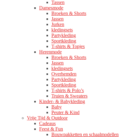
Tassen
Damesmode
Broeken & Shorts
Jassen
Jurken
kledingsets
Partykleding
Sportkleding
T-shirts & Topjes
Herenmode
Broeken & Shorts
Jassen
kledingsets
Overhemden
Partykleding
Sportkleding
T-shirts & Polo’s
Truien & Sweaters
Kinder- & Babykleding
Baby
Peuter & Kind
Vrije Tijd & Outdoor
Cadeaus
Feest & Fun
Bouwpakketten en schaalmodellen