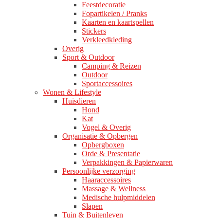
Feestdecoratie
Fopartikelen / Pranks
Kaarten en kaartspellen
Stickers
Verkleedkleding
Overig
Sport & Outdoor
Camping & Reizen
Outdoor
Sportaccessoires
Wonen & Lifestyle
Huisdieren
Hond
Kat
Vogel & Overig
Organisatie & Opbergen
Opbergboxen
Orde & Presentatie
Verpakkingen & Papierwaren
Persoonlijke verzorging
Haaraccessoires
Massage & Wellness
Medische hulpmiddelen
Slapen
Tuin & Buitenleven