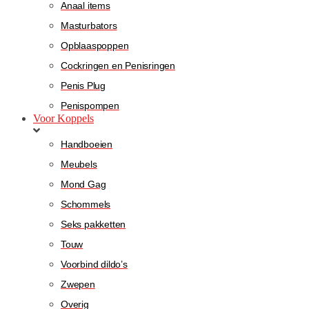
Anaal items
Masturbators
Opblaaspoppen
Cockringen en Penisringen
Penis Plug
Penispompen
Voor Koppels
Handboeien
Meubels
Mond Gag
Schommels
Seks pakketten
Touw
Voorbind dildo’s
Zwepen
Overig