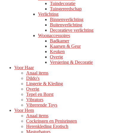
Tuindecoratie
Tuingereedschap
Verlichting
Binnenverlichting
Buitenverlichting
Decoratieve verlichting
Woonaccessoires
Badkamer
Kaarsen & Geur
Keuken
Overig
Versiering & Decoratie
Voor Haar
Anaal items
Dildo's
Lingerie & Kleding
Overig
Tepel en Borst
Vibrators
Vibrerende Toys
Voor Hem
Anaal items
Cockringen en Penisringen
Herenkleding Erotisch
Masturbators