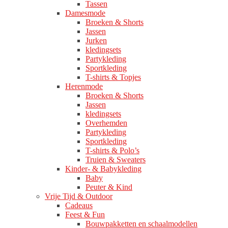
Tassen
Damesmode
Broeken & Shorts
Jassen
Jurken
kledingsets
Partykleding
Sportkleding
T-shirts & Topjes
Herenmode
Broeken & Shorts
Jassen
kledingsets
Overhemden
Partykleding
Sportkleding
T-shirts & Polo’s
Truien & Sweaters
Kinder- & Babykleding
Baby
Peuter & Kind
Vrije Tijd & Outdoor
Cadeaus
Feest & Fun
Bouwpakketten en schaalmodellen