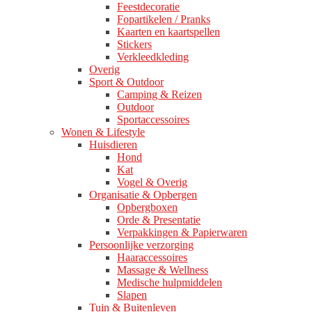
Feestdecoratie
Fopartikelen / Pranks
Kaarten en kaartspellen
Stickers
Verkleedkleding
Overig
Sport & Outdoor
Camping & Reizen
Outdoor
Sportaccessoires
Wonen & Lifestyle
Huisdieren
Hond
Kat
Vogel & Overig
Organisatie & Opbergen
Opbergboxen
Orde & Presentatie
Verpakkingen & Papierwaren
Persoonlijke verzorging
Haaraccessoires
Massage & Wellness
Medische hulpmiddelen
Slapen
Tuin & Buitenleven