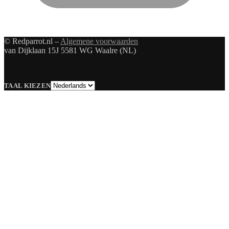
© Redparrot.nl –
Algemene voorwaarden
van Dijklaan 15J 5581 WG Waalre (NL)
Taal
TAAL KIEZEN
kiezen