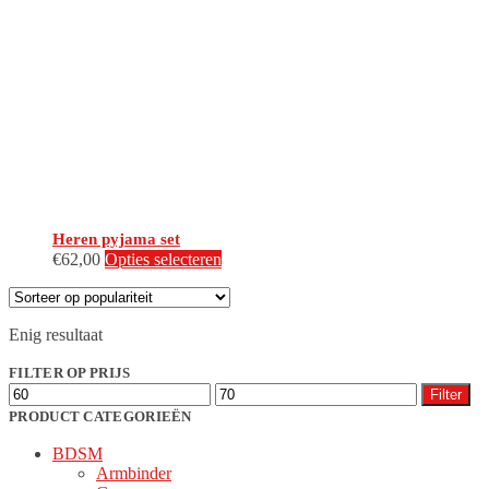
Heren pyjama set
Dit
€
62,00
Opties selecteren
product
heeft
meerdere
Enig resultaat
variaties.
Deze
FILTER OP PRIJS
optie
Min.
Max.
kan
Filter
prijs
prijs
gekozen
PRODUCT CATEGORIEËN
worden
BDSM
op
Armbinder
de