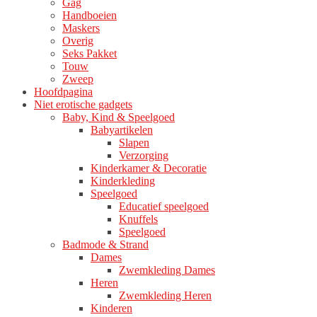
Gag
productpagina
Handboeien
Maskers
Overig
Seks Pakket
Touw
Zweep
Hoofdpagina
Niet erotische gadgets
Baby, Kind & Speelgoed
Babyartikelen
Slapen
Verzorging
Kinderkamer & Decoratie
Kinderkleding
Speelgoed
Educatief speelgoed
Knuffels
Speelgoed
Badmode & Strand
Dames
Zwemkleding Dames
Heren
Zwemkleding Heren
Kinderen