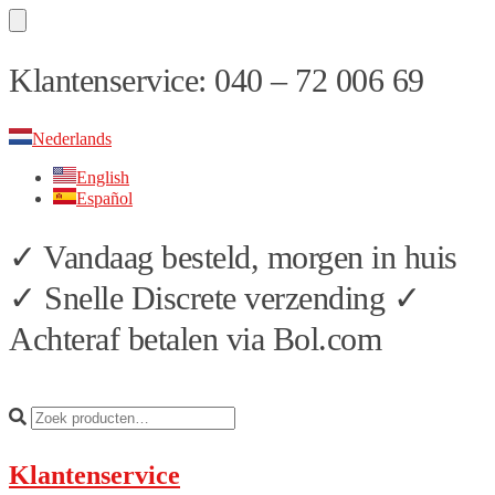
Skip
Skip
Klantenservice: 040 – 72 006 69
to
to
navigation
content
Nederlands
English
Español
✓ Vandaag besteld, morgen in huis
✓ Snelle Discrete verzending ✓
Achteraf betalen via Bol.com
Klantenservice