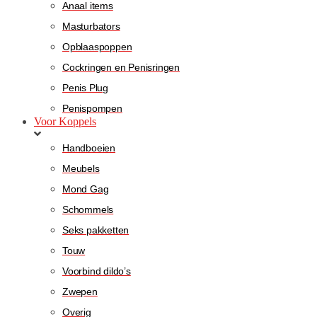
Anaal items
Masturbators
Opblaaspoppen
Cockringen en Penisringen
Penis Plug
Penispompen
Voor Koppels
Handboeien
Meubels
Mond Gag
Schommels
Seks pakketten
Touw
Voorbind dildo’s
Zwepen
Overig