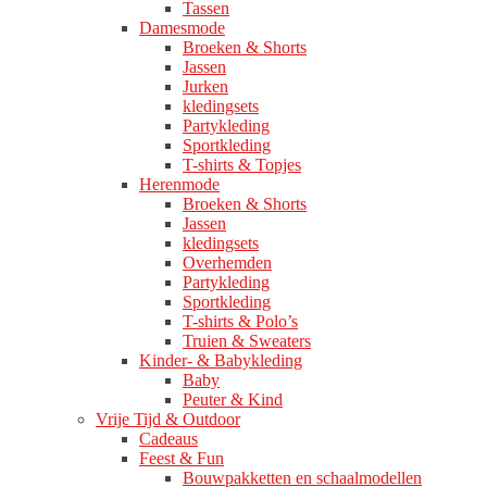
Tassen
Damesmode
Broeken & Shorts
Jassen
Jurken
kledingsets
Partykleding
Sportkleding
T-shirts & Topjes
Herenmode
Broeken & Shorts
Jassen
kledingsets
Overhemden
Partykleding
Sportkleding
T-shirts & Polo’s
Truien & Sweaters
Kinder- & Babykleding
Baby
Peuter & Kind
Vrije Tijd & Outdoor
Cadeaus
Feest & Fun
Bouwpakketten en schaalmodellen