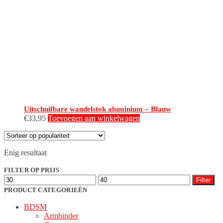
Uitschuifbare wandelstok aluminium – Blauw
€
33,95
Toevoegen aan winkelwagen
Enig resultaat
FILTER OP PRIJS
Min.
Max.
Filter
prijs
prijs
PRODUCT CATEGORIEËN
BDSM
Armbinder