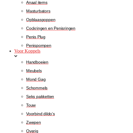
Anaal items
Masturbators
Opblaaspoppen
Cockringen en Penisringen
Penis Plug
Penispompen
Voor Koppels
Handboeien
Meubels
Mond Gag
Schommels
Seks pakketten
Touw
Voorbind dildo’s
Zwepen
Overig