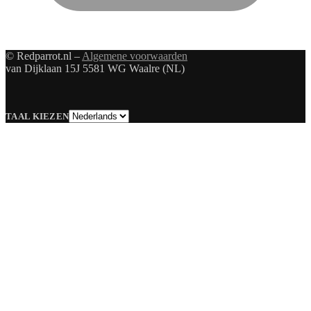
© Redparrot.nl –
Algemene voorwaarden
van Dijklaan 15J 5581 WG Waalre (NL)
Taal
TAAL KIEZEN
kiezen