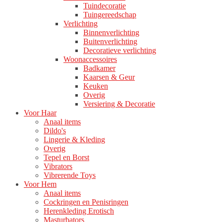
Tuindecoratie
Tuingereedschap
Verlichting
Binnenverlichting
Buitenverlichting
Decoratieve verlichting
Woonaccessoires
Badkamer
Kaarsen & Geur
Keuken
Overig
Versiering & Decoratie
Voor Haar
Anaal items
Dildo's
Lingerie & Kleding
Overig
Tepel en Borst
Vibrators
Vibrerende Toys
Voor Hem
Anaal items
Cockringen en Penisringen
Herenkleding Erotisch
Masturbators