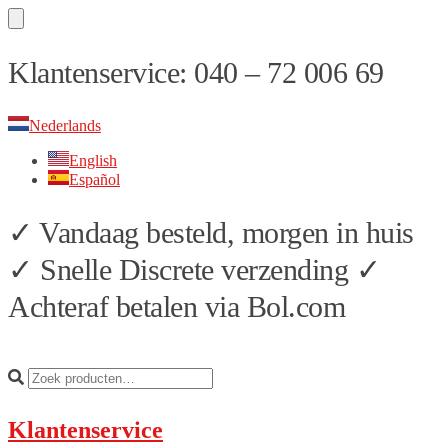
Skip
Skip
Klantenservice: 040 – 72 006 69
to
to
navigation
content
Nederlands
English
Español
✓ Vandaag besteld, morgen in huis
✓ Snelle Discrete verzending ✓
Achteraf betalen via Bol.com
Klantenservice