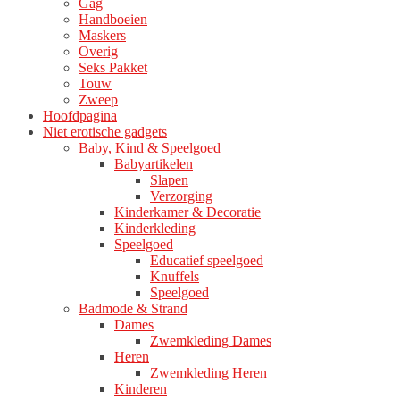
Gag
Handboeien
Maskers
Overig
Seks Pakket
Touw
Zweep
Hoofdpagina
Niet erotische gadgets
Baby, Kind & Speelgoed
Babyartikelen
Slapen
Verzorging
Kinderkamer & Decoratie
Kinderkleding
Speelgoed
Educatief speelgoed
Knuffels
Speelgoed
Badmode & Strand
Dames
Zwemkleding Dames
Heren
Zwemkleding Heren
Kinderen