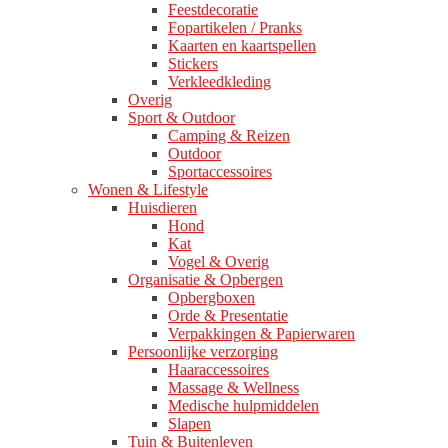
Feestdecoratie
Fopartikelen / Pranks
Kaarten en kaartspellen
Stickers
Verkleedkleding
Overig
Sport & Outdoor
Camping & Reizen
Outdoor
Sportaccessoires
Wonen & Lifestyle
Huisdieren
Hond
Kat
Vogel & Overig
Organisatie & Opbergen
Opbergboxen
Orde & Presentatie
Verpakkingen & Papierwaren
Persoonlijke verzorging
Haaraccessoires
Massage & Wellness
Medische hulpmiddelen
Slapen
Tuin & Buitenleven