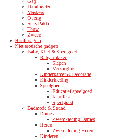
Gag
productpagina
Handboeien
Maskers
Overig
Seks Pakket
Touw
Zweep
Hoofdpagina
Niet erotische gadgets
Baby, Kind & Speelgoed
Babyartikelen
Slapen
Verzorging
Kinderkamer & Decoratie
Kinderkleding
Speelgoed
Educatief speelgoed
Knuffels
Speelgoed
Badmode & Strand
Dames
Zwemkleding Dames
Heren
Zwemkleding Heren
Kinderen