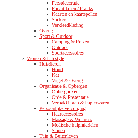
Feestdecoratie
Fopartikelen / Pranks
Kaarten en kaartspellen
Stickers
Verkleedkleding
Overig
Sport & Outdoor
Camping & Reizen
Outdoor
Sportaccessoires
Wonen & Lifestyle
Huisdieren
Hond
Kat
Vogel & Overig
Organisatie & Opbergen
Opbergboxen
Orde & Presentatie
Verpakkingen & Papierwaren
Persoonlijke verzorging
Haaraccessoires
Massage & Wellness
Medische hulpmiddelen
Slapen
Tuin & Buitenleven