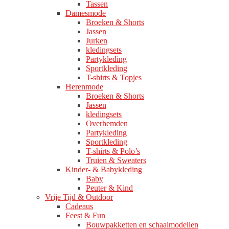
Tassen
Damesmode
Broeken & Shorts
Jassen
Jurken
kledingsets
Partykleding
Sportkleding
T-shirts & Topjes
Herenmode
Broeken & Shorts
Jassen
kledingsets
Overhemden
Partykleding
Sportkleding
T-shirts & Polo’s
Truien & Sweaters
Kinder- & Babykleding
Baby
Peuter & Kind
Vrije Tijd & Outdoor
Cadeaus
Feest & Fun
Bouwpakketten en schaalmodellen