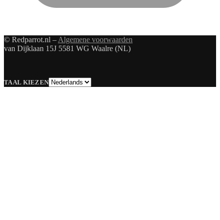
© Redparrot.nl –
Algemene voorwaarden
van Dijklaan 15J 5581 WG Waalre (NL)
Taal
TAAL KIEZEN
kiezen