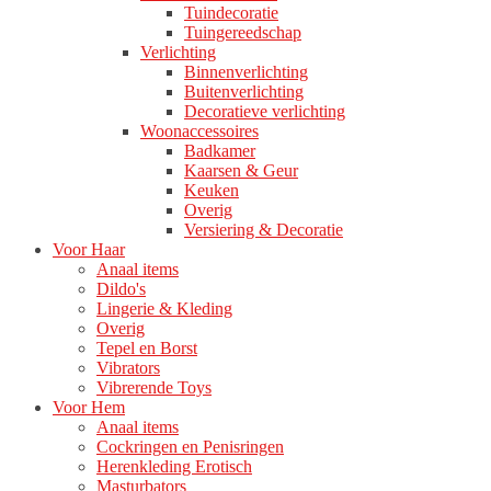
Tuindecoratie
Tuingereedschap
Verlichting
Binnenverlichting
Buitenverlichting
Decoratieve verlichting
Woonaccessoires
Badkamer
Kaarsen & Geur
Keuken
Overig
Versiering & Decoratie
Voor Haar
Anaal items
Dildo's
Lingerie & Kleding
Overig
Tepel en Borst
Vibrators
Vibrerende Toys
Voor Hem
Anaal items
Cockringen en Penisringen
Herenkleding Erotisch
Masturbators