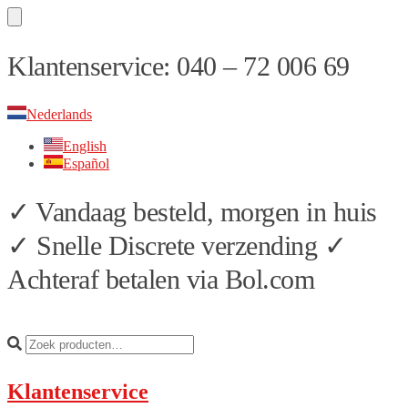
Skip
Skip
Klantenservice: 040 – 72 006 69
to
to
navigation
content
Nederlands
English
Español
✓ Vandaag besteld, morgen in huis
✓ Snelle Discrete verzending ✓
Achteraf betalen via Bol.com
Klantenservice