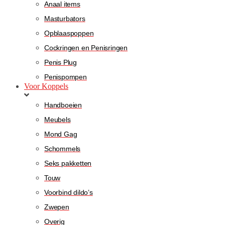
Anaal items
Masturbators
Opblaaspoppen
Cockringen en Penisringen
Penis Plug
Penispompen
Voor Koppels
Handboeien
Meubels
Mond Gag
Schommels
Seks pakketten
Touw
Voorbind dildo’s
Zwepen
Overig