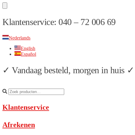
Skip
Skip
Klantenservice: 040 – 72 006 69
to
to
navigation
content
Nederlands
English
Español
✓ Vandaag besteld, morgen in huis ✓ 
Klantenservice
Afrekenen