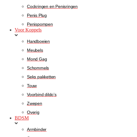
Cockringen en Penisringen
Penis Plug
Penispompen
Voor Koppels
Handboeien
Meubels
Mond Gag
Schommels
Seks pakketten
Touw
Voorbind dildo’s
Zwepen
Overig
BDSM
Armbinder