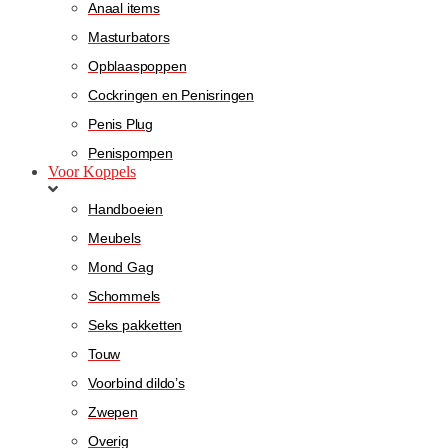
Anaal items
Masturbators
Opblaaspoppen
Cockringen en Penisringen
Penis Plug
Penispompen
Voor Koppels
Handboeien
Meubels
Mond Gag
Schommels
Seks pakketten
Touw
Voorbind dildo’s
Zwepen
Overig