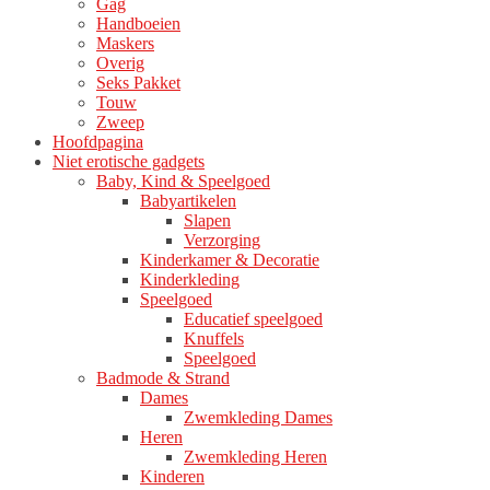
Gag
Handboeien
Maskers
Overig
Seks Pakket
Touw
Zweep
Hoofdpagina
Niet erotische gadgets
Baby, Kind & Speelgoed
Babyartikelen
Slapen
Verzorging
Kinderkamer & Decoratie
Kinderkleding
Speelgoed
Educatief speelgoed
Knuffels
Speelgoed
Badmode & Strand
Dames
Zwemkleding Dames
Heren
Zwemkleding Heren
Kinderen