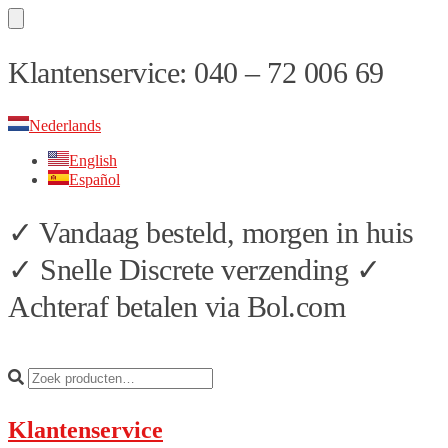
Skip
Skip
Klantenservice: 040 – 72 006 69
to
to
navigation
content
Nederlands
English
Español
✓ Vandaag besteld, morgen in huis
✓ Snelle Discrete verzending ✓
Achteraf betalen via Bol.com
Klantenservice