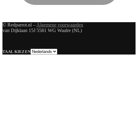
© Redparrot.nl –
Algemene voorwaarden
van Dijklaan 15J 5581 WG Waalre (NL)
Taal
TAAL KIEZEN
kiezen