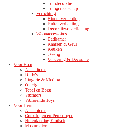
Tuindecoratie
Tuingereedschap
Verlichting
Binnenverlichting
Buitenverlichting
Decoratieve verlichting
Woonaccessoires
Badkamer
Kaarsen & Geur
Keuken
Overig
Versiering & Decoratie
Voor Haar
Anaal items
Dildo's
Lingerie & Kleding
Overig
Tepel en Borst
Vibrators
Vibrerende Toys
Voor Hem
Anaal items
Cockringen en Penisringen
Herenkleding Erotisch
Masturbators