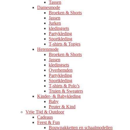
Tassen
Damesmode
Broeken & Shorts
Jassen
Jurken
kledingsets
Partykleding
Sportkleding
T-shirts & Topjes
Herenmode
Broeken & Shorts
Jassen
kledingsets
Overhemden
Partykleding
Sportkleding
T-shirts & Polo’s
Truien & Sweaters
Kinder- & Babykleding
Baby
Peuter & Kind
Vrije Tijd & Outdoor
Cadeaus
Feest & Fun
Bouwpakketten en schaalmodellen