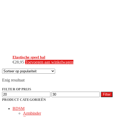
Elastische speel bal
€
28,95
Toevoegen aan winkelwagen
Enig resultaat
FILTER OP PRIJS
Min.
Max.
Filter
prijs
prijs
PRODUCT CATEGORIEËN
BDSM
Armbinder