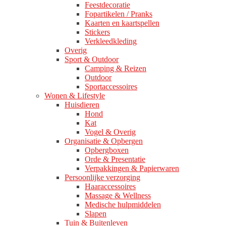
Feestdecoratie
Fopartikelen / Pranks
Kaarten en kaartspellen
Stickers
Verkleedkleding
Overig
Sport & Outdoor
Camping & Reizen
Outdoor
Sportaccessoires
Wonen & Lifestyle
Huisdieren
Hond
Kat
Vogel & Overig
Organisatie & Opbergen
Opbergboxen
Orde & Presentatie
Verpakkingen & Papierwaren
Persoonlijke verzorging
Haaraccessoires
Massage & Wellness
Medische hulpmiddelen
Slapen
Tuin & Buitenleven