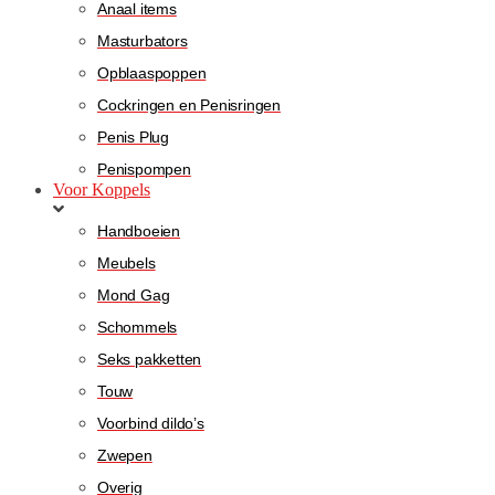
Anaal items
Masturbators
Opblaaspoppen
Cockringen en Penisringen
Penis Plug
Penispompen
Voor Koppels
Handboeien
Meubels
Mond Gag
Schommels
Seks pakketten
Touw
Voorbind dildo’s
Zwepen
Overig