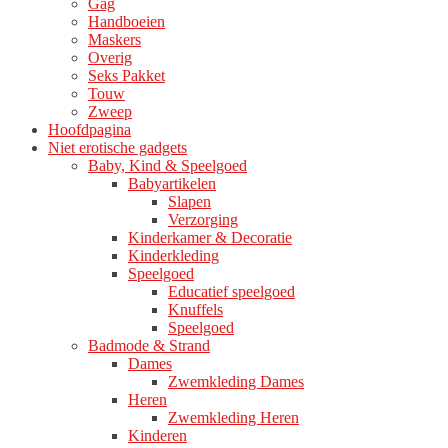
Gag
Handboeien
Maskers
Overig
Seks Pakket
Touw
Zweep
Hoofdpagina
Niet erotische gadgets
Baby, Kind & Speelgoed
Babyartikelen
Slapen
Verzorging
Kinderkamer & Decoratie
Kinderkleding
Speelgoed
Educatief speelgoed
Knuffels
Speelgoed
Badmode & Strand
Dames
Zwemkleding Dames
Heren
Zwemkleding Heren
Kinderen