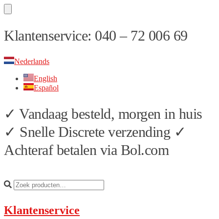
Skip
Skip
Klantenservice: 040 – 72 006 69
to
to
navigation
content
Nederlands
English
Español
✓ Vandaag besteld, morgen in huis
✓ Snelle Discrete verzending ✓
Achteraf betalen via Bol.com
Klantenservice