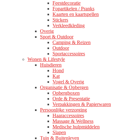
Feestdecoratie
Fopartikelen / Pranks
Kaarten en kaartspellen
Stickers
Verkleedkleding
Overig
Sport & Outdoor
Camping & Reizen
Outdoor
Sportaccessoires
Wonen & Lifestyle
Huisdieren
Hond
Kat
Vogel & Overig
Organisatie & Opbergen
Opbergboxen
Orde & Presentatie
Verpakkingen & Papierwaren
Persoonlijke verzorging
Haaraccessoires
Massage & Wellness
Medische hulpmiddelen
Slapen
Tuin & Buitenleven