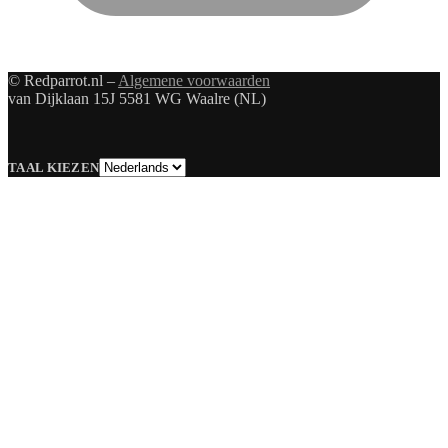
© Redparrot.nl –
Algemene voorwaarden
van Dijklaan 15J 5581 WG Waalre (NL)
Taal
TAAL KIEZEN
kiezen