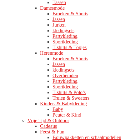
Tassen
Damesmode
Broeken & Shorts
Jassen
Jurken
kledingsets
Partykleding
Sportkleding
T-shirts & Topjes
Herenmode
Broeken & Shorts
Jassen
kledingsets
Overhemden
Partykleding
Sportkleding
T-shirts & Polo’s
Truien & Sweaters
Kinder- & Babykleding
Baby
Peuter & Kind
Vrije Tijd & Outdoor
Cadeaus
Feest & Fun
Bouwpakketten en schaalmodellen