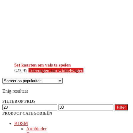
Set kaarten om vals te spelen
€
23,95
Toevoegen aan winkelwagen
Enig resultaat
FILTER OP PRIJS
Min.
Max.
Filter
prijs
prijs
PRODUCT CATEGORIEËN
BDSM
Armbinder