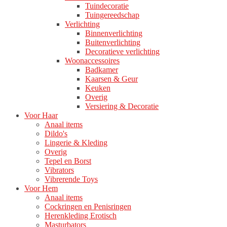
Tuindecoratie
Tuingereedschap
Verlichting
Binnenverlichting
Buitenverlichting
Decoratieve verlichting
Woonaccessoires
Badkamer
Kaarsen & Geur
Keuken
Overig
Versiering & Decoratie
Voor Haar
Anaal items
Dildo's
Lingerie & Kleding
Overig
Tepel en Borst
Vibrators
Vibrerende Toys
Voor Hem
Anaal items
Cockringen en Penisringen
Herenkleding Erotisch
Masturbators