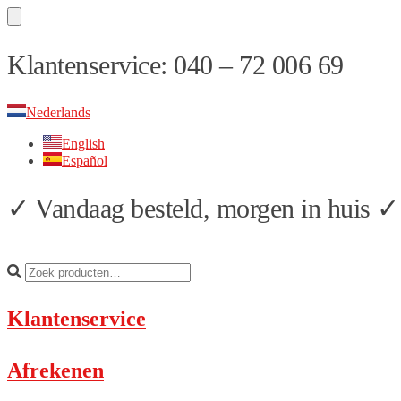
Skip
Skip
Klantenservice: 040 – 72 006 69
to
to
navigation
content
Nederlands
English
Español
✓ Vandaag besteld, morgen in huis ✓ 
Klantenservice
Afrekenen