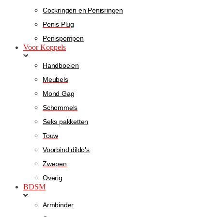
Cockringen en Penisringen
Penis Plug
Penispompen
Voor Koppels
Handboeien
Meubels
Mond Gag
Schommels
Seks pakketten
Touw
Voorbind dildo’s
Zwepen
Overig
BDSM
Armbinder