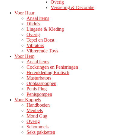
Overig
Versiering & Decoratie
Voor Haar
Anaal items
Dildo's
Lingerie & Kleding
Overig
Tepel en Borst
Vibrators
Vibrerende Toys
Voor Hem
Anaal items
Cockringen en Penisringen
Herenkleding Erotisch
Masturbators
Opblaaspoppen
Penis Plug
Penispompen
Voor Koppels
Handboeien
Meubels
Mond Gag
Overig
Schommels
Seks pakketten