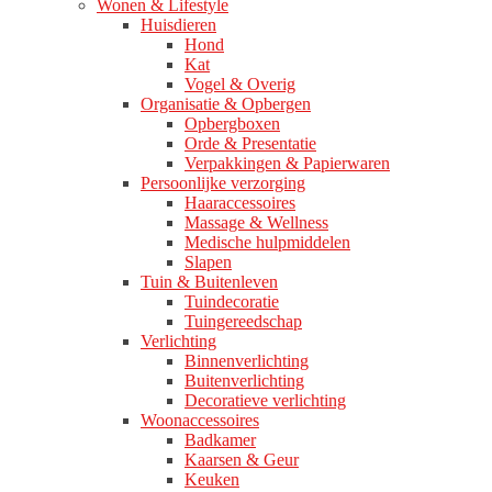
Wonen & Lifestyle
Huisdieren
Hond
Kat
Vogel & Overig
Organisatie & Opbergen
Opbergboxen
Orde & Presentatie
Verpakkingen & Papierwaren
Persoonlijke verzorging
Haaraccessoires
Massage & Wellness
Medische hulpmiddelen
Slapen
Tuin & Buitenleven
Tuindecoratie
Tuingereedschap
Verlichting
Binnenverlichting
Buitenverlichting
Decoratieve verlichting
Woonaccessoires
Badkamer
Kaarsen & Geur
Keuken