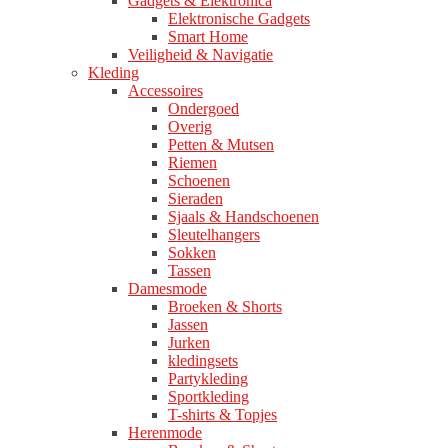
Gadgets & Elektronica
Elektronische Gadgets
Smart Home
Veiligheid & Navigatie
Kleding
Accessoires
Ondergoed
Overig
Petten & Mutsen
Riemen
Schoenen
Sieraden
Sjaals & Handschoenen
Sleutelhangers
Sokken
Tassen
Damesmode
Broeken & Shorts
Jassen
Jurken
kledingsets
Partykleding
Sportkleding
T-shirts & Topjes
Herenmode