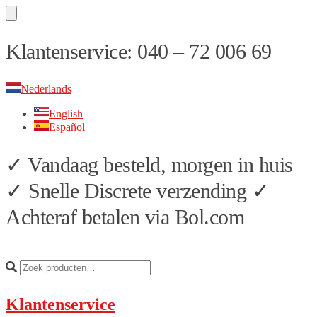
Skip
Skip
Klantenservice: 040 – 72 006 69
to
to
navigation
content
Nederlands
English
Español
✓ Vandaag besteld, morgen in huis
✓ Snelle Discrete verzending ✓
Achteraf betalen via Bol.com
Klantenservice