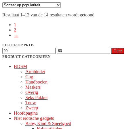
heeft
meerdere
Gesorteerd
Resultaat 1–12 van de 14 resultaten wordt getoond
variaties.
op
Deze
1
populariteit
optie
2
kan
→
gekozen
worden
FILTER OP PRIJS
op
Min.
Max.
Filter
de
prijs
prijs
PRODUCT CATEGORIEËN
productpagina
BDSM
Armbinder
Gag
Handboeien
Maskers
Overig
Seks Pakket
Touw
Zweep
Hoofdpagina
Niet erotische gadgets
Baby, Kind & Speelgoed
Babyartikelen