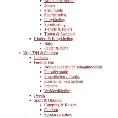
Broeken & Shorts
Jassen
kledingsets
Overhemden
Partykleding
Sportkleding
T-shirts & Polo’s
Truien & Sweaters
Kinder- & Babykleding
Baby
Peuter & Kind
Vrije Tijd & Outdoor
Cadeaus
Feest & Fun
Bouwpakketten en schaalmodellen
Feestdecoratie
Fopartikelen / Pranks
Kaarten en kaartspellen
Stickers
Verkleedkleding
Overig
Sport & Outdoor
Camping & Reizen
Outdoor
Sportaccessoires