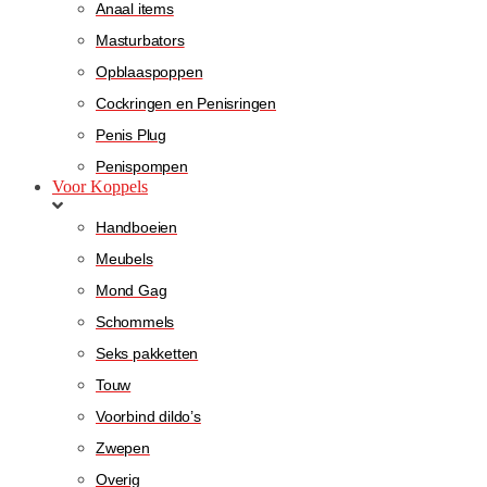
Anaal items
Masturbators
Opblaaspoppen
Cockringen en Penisringen
Penis Plug
Penispompen
Voor Koppels
Handboeien
Meubels
Mond Gag
Schommels
Seks pakketten
Touw
Voorbind dildo’s
Zwepen
Overig