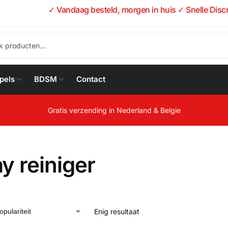
✓ Vandaag besteld, morgen in huis ✓ Snelle Disc
pels
BDSM
Contact
Gratis verzending in Nederland & Belgie
y reiniger
Enig resultaat