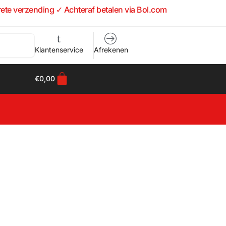
rete verzending ✓ Achteraf betalen via Bol.com
Klantenservice
Afrekenen
€
0,00