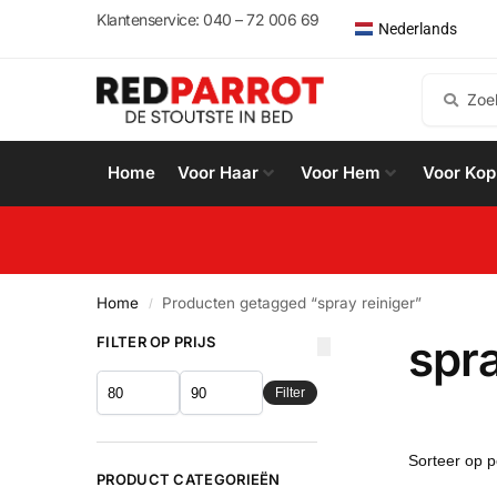
English
Klantenservice: 040 – 72 006 69
Nederlands
Español
Home
Voor Haar
Voor Hem
Voor Kop
Home
Producten getagged “spray reiniger”
/
spra
FILTER OP PRIJS
Filter
PRODUCT CATEGORIEËN