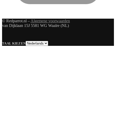
© Redparrot.nl –
Algemene voorwaarden
van Dijklaan 15J 5581 WG Waalre (NL)
Taal
TAAL KIEZEN
kiezen