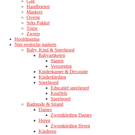
Gag
Handboeien
Maskers
Overig
Seks Pakket
Touw
Zweep
Hoofdpagina
Niet erotische gadgets
Baby, Kind & Speelgoed
Babyartikelen
Slapen
Verzorging
Kinderkamer & Decoratie
Kinderkleding
Speelgoed
Educatief speelgoed
Knuffels
Speelgoed
Badmode & Strand
Dames
Zwemkleding Dames
Heren
Zwemkleding Heren
Kinderen