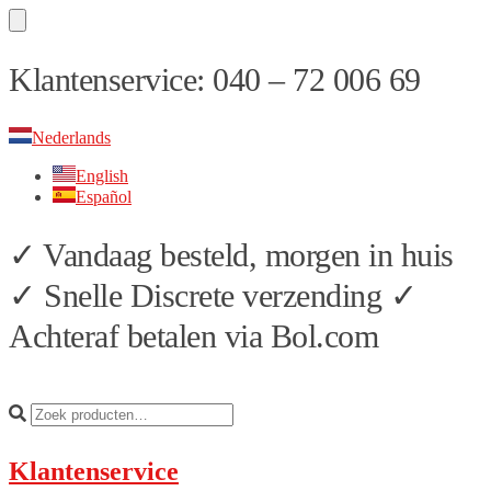
Skip
Skip
Klantenservice: 040 – 72 006 69
to
to
navigation
content
Nederlands
English
Español
✓ Vandaag besteld, morgen in huis
✓ Snelle Discrete verzending ✓
Achteraf betalen via Bol.com
Klantenservice