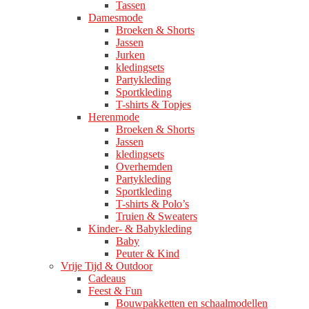
Tassen
Damesmode
Broeken & Shorts
Jassen
Jurken
kledingsets
Partykleding
Sportkleding
T-shirts & Topjes
Herenmode
Broeken & Shorts
Jassen
kledingsets
Overhemden
Partykleding
Sportkleding
T-shirts & Polo’s
Truien & Sweaters
Kinder- & Babykleding
Baby
Peuter & Kind
Vrije Tijd & Outdoor
Cadeaus
Feest & Fun
Bouwpakketten en schaalmodellen