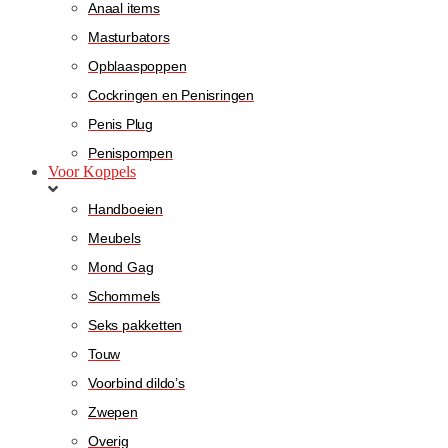
Anaal items
Masturbators
Opblaaspoppen
Cockringen en Penisringen
Penis Plug
Penispompen
Voor Koppels
Handboeien
Meubels
Mond Gag
Schommels
Seks pakketten
Touw
Voorbind dildo’s
Zwepen
Overig