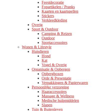
Feestdecoratie
Fopartikelen / Pranks
Kaarten en kaartspellen
Stickers
Verkleedkleding
Overig
Sport & Outdoor
Camping & Reizen
Outdoor
Sportaccessoires
Wonen & Lifestyle
Huisdieren
Hond
Kat
Vogel & Overig
Organisatie & Opbergen
Opbergboxen
Orde & Presentatie
Verpakkingen & Papierwaren
Persoonlijke verzorging
Haaraccessoires
Massage & Wellness
Medische hulpmiddelen
Slapen
Tuin & Buitenleven