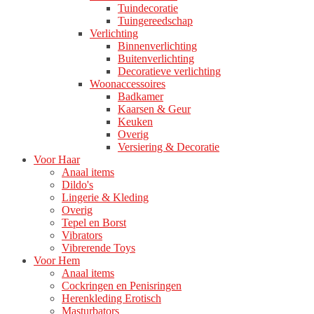
Tuindecoratie
Tuingereedschap
Verlichting
Binnenverlichting
Buitenverlichting
Decoratieve verlichting
Woonaccessoires
Badkamer
Kaarsen & Geur
Keuken
Overig
Versiering & Decoratie
Voor Haar
Anaal items
Dildo's
Lingerie & Kleding
Overig
Tepel en Borst
Vibrators
Vibrerende Toys
Voor Hem
Anaal items
Cockringen en Penisringen
Herenkleding Erotisch
Masturbators