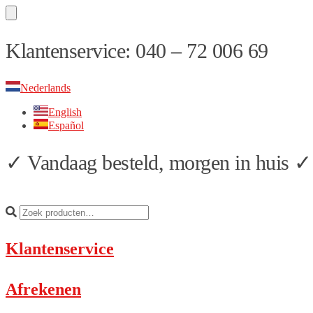
Skip
Skip
Klantenservice: 040 – 72 006 69
to
to
navigation
content
Nederlands
English
Español
✓ Vandaag besteld, morgen in huis ✓ 
Klantenservice
Afrekenen