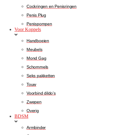
Cockringen en Penisringen
Penis Plug
Penispompen
Voor Koppels
Handboeien
Meubels
Mond Gag
Schommels
Seks pakketten
Touw
Voorbind dildo’s
Zwepen
Overig
BDSM
Armbinder