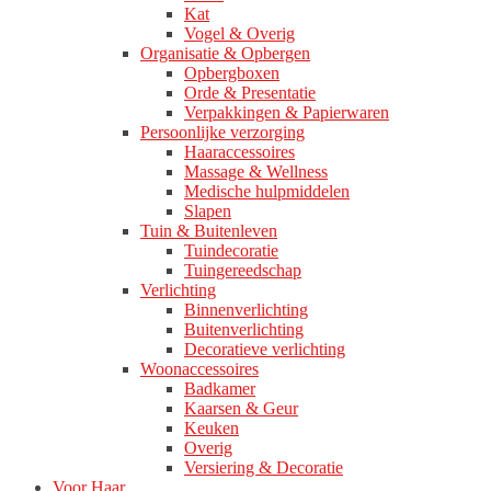
Kat
Vogel & Overig
Organisatie & Opbergen
Opbergboxen
Orde & Presentatie
Verpakkingen & Papierwaren
Persoonlijke verzorging
Haaraccessoires
Massage & Wellness
Medische hulpmiddelen
Slapen
Tuin & Buitenleven
Tuindecoratie
Tuingereedschap
Verlichting
Binnenverlichting
Buitenverlichting
Decoratieve verlichting
Woonaccessoires
Badkamer
Kaarsen & Geur
Keuken
Overig
Versiering & Decoratie
Voor Haar