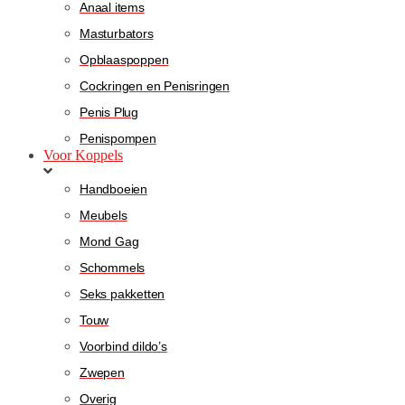
Anaal items
Masturbators
Opblaaspoppen
Cockringen en Penisringen
Penis Plug
Penispompen
Voor Koppels
Handboeien
Meubels
Mond Gag
Schommels
Seks pakketten
Touw
Voorbind dildo’s
Zwepen
Overig