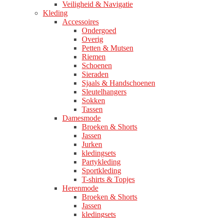
Veiligheid & Navigatie
Kleding
Accessoires
Ondergoed
Overig
Petten & Mutsen
Riemen
Schoenen
Sieraden
Sjaals & Handschoenen
Sleutelhangers
Sokken
Tassen
Damesmode
Broeken & Shorts
Jassen
Jurken
kledingsets
Partykleding
Sportkleding
T-shirts & Topjes
Herenmode
Broeken & Shorts
Jassen
kledingsets