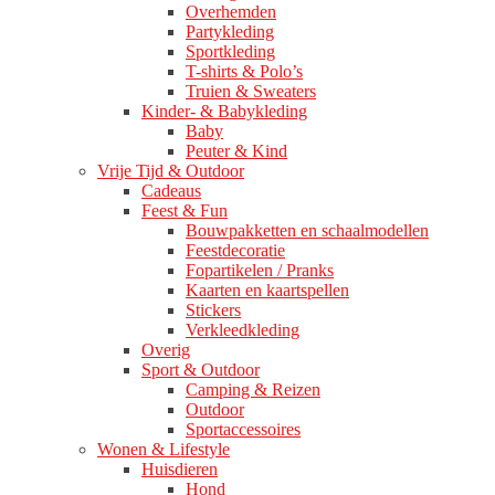
Overhemden
Partykleding
Sportkleding
T-shirts & Polo’s
Truien & Sweaters
Kinder- & Babykleding
Baby
Peuter & Kind
Vrije Tijd & Outdoor
Cadeaus
Feest & Fun
Bouwpakketten en schaalmodellen
Feestdecoratie
Fopartikelen / Pranks
Kaarten en kaartspellen
Stickers
Verkleedkleding
Overig
Sport & Outdoor
Camping & Reizen
Outdoor
Sportaccessoires
Wonen & Lifestyle
Huisdieren
Hond