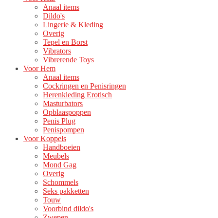
Anaal items
Dildo's
Lingerie & Kleding
Overig
Tepel en Borst
Vibrators
Vibrerende Toys
Voor Hem
Anaal items
Cockringen en Penisringen
Herenkleding Erotisch
Masturbators
Opblaaspoppen
Penis Plug
Penispompen
Voor Koppels
Handboeien
Meubels
Mond Gag
Overig
Schommels
Seks pakketten
Touw
Voorbind dildo's
Zwepen