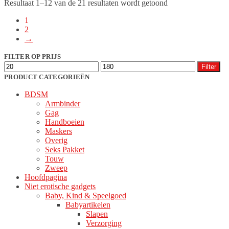
Gesorteerd
Resultaat 1–12 van de 21 resultaten wordt getoond
op
1
populariteit
2
→
FILTER OP PRIJS
Min.
Max.
Filter
prijs
prijs
PRODUCT CATEGORIEËN
BDSM
Armbinder
Gag
Handboeien
Maskers
Overig
Seks Pakket
Touw
Zweep
Hoofdpagina
Niet erotische gadgets
Baby, Kind & Speelgoed
Babyartikelen
Slapen
Verzorging