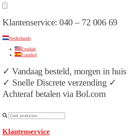
Skip
Skip
Klantenservice: 040 – 72 006 69
to
to
navigation
content
Nederlands
English
Español
✓ Vandaag besteld, morgen in huis
✓ Snelle Discrete verzending ✓
Achteraf betalen via Bol.com
Klantenservice