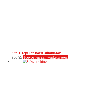
3 in 1 Tepel en borst stimulator
€
56,95
Toevoegen aan winkelwagen