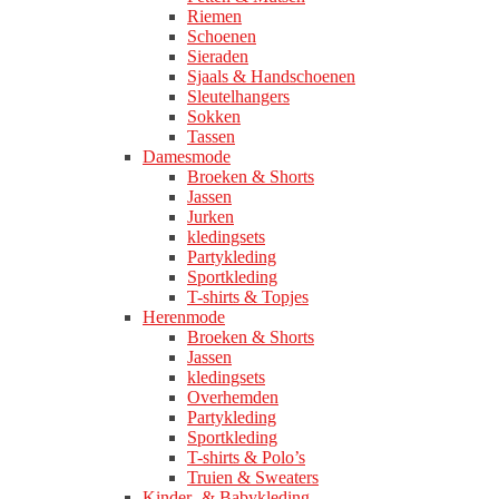
Riemen
Schoenen
Sieraden
Sjaals & Handschoenen
Sleutelhangers
Sokken
Tassen
Damesmode
Broeken & Shorts
Jassen
Jurken
kledingsets
Partykleding
Sportkleding
T-shirts & Topjes
Herenmode
Broeken & Shorts
Jassen
kledingsets
Overhemden
Partykleding
Sportkleding
T-shirts & Polo’s
Truien & Sweaters
Kinder- & Babykleding