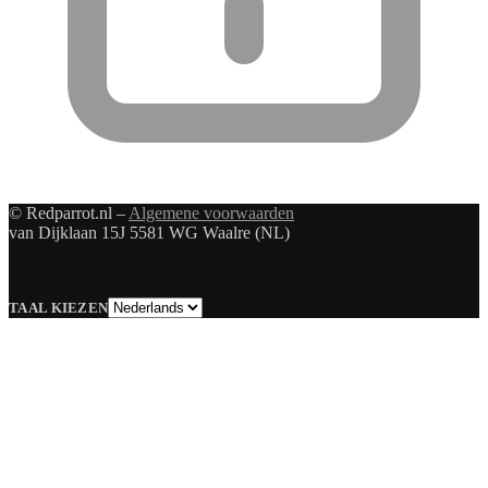
© Redparrot.nl –
Algemene voorwaarden
van Dijklaan 15J 5581 WG Waalre (NL)
Taal
TAAL KIEZEN
kiezen