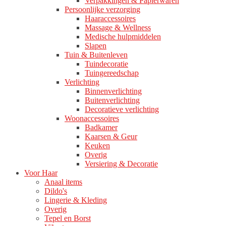
Verpakkingen & Papierwaren
Persoonlijke verzorging
Haaraccessoires
Massage & Wellness
Medische hulpmiddelen
Slapen
Tuin & Buitenleven
Tuindecoratie
Tuingereedschap
Verlichting
Binnenverlichting
Buitenverlichting
Decoratieve verlichting
Woonaccessoires
Badkamer
Kaarsen & Geur
Keuken
Overig
Versiering & Decoratie
Voor Haar
Anaal items
Dildo's
Lingerie & Kleding
Overig
Tepel en Borst