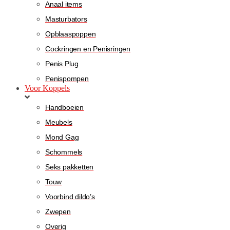
Anaal items
Masturbators
Opblaaspoppen
Cockringen en Penisringen
Penis Plug
Penispompen
Voor Koppels
Handboeien
Meubels
Mond Gag
Schommels
Seks pakketten
Touw
Voorbind dildo’s
Zwepen
Overig