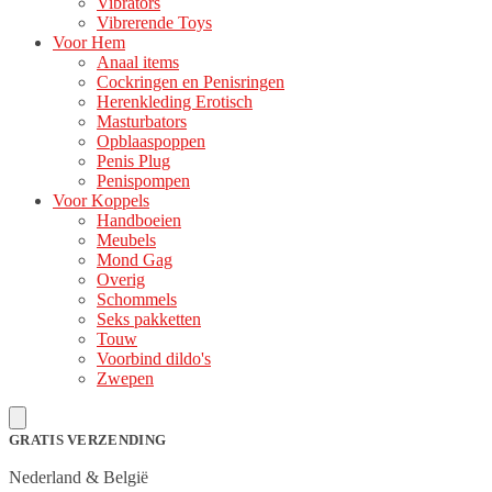
Vibrators
Vibrerende Toys
Voor Hem
Anaal items
Cockringen en Penisringen
Herenkleding Erotisch
Masturbators
Opblaaspoppen
Penis Plug
Penispompen
Voor Koppels
Handboeien
Meubels
Mond Gag
Overig
Schommels
Seks pakketten
Touw
Voorbind dildo's
Zwepen
GRATIS VERZENDING
Nederland & België