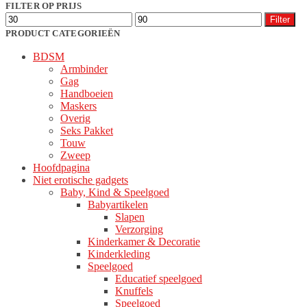
populariteit
FILTER OP PRIJS
Min.
Max.
Filter
prijs
prijs
PRODUCT CATEGORIEËN
BDSM
Armbinder
Gag
Handboeien
Maskers
Overig
Seks Pakket
Touw
Zweep
Hoofdpagina
Niet erotische gadgets
Baby, Kind & Speelgoed
Babyartikelen
Slapen
Verzorging
Kinderkamer & Decoratie
Kinderkleding
Speelgoed
Educatief speelgoed
Knuffels
Speelgoed