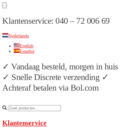
Skip
Skip
Klantenservice: 040 – 72 006 69
to
to
navigation
content
Nederlands
English
Español
✓ Vandaag besteld, morgen in huis
✓ Snelle Discrete verzending ✓
Achteraf betalen via Bol.com
Klantenservice