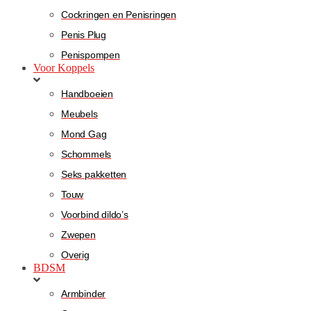
Cockringen en Penisringen
Penis Plug
Penispompen
Voor Koppels
Handboeien
Meubels
Mond Gag
Schommels
Seks pakketten
Touw
Voorbind dildo’s
Zwepen
Overig
BDSM
Armbinder