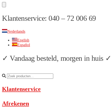
Skip
Skip
Klantenservice: 040 – 72 006 69
to
to
navigation
content
Nederlands
English
Español
✓ Vandaag besteld, morgen in huis ✓ 
Klantenservice
Afrekenen