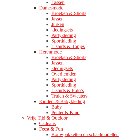
Tassen
Damesmode
Broeken & Shorts
Jassen
Jurken
kledingsets
Partykleding
Sportkleding
T-shirts & Topjes
Herenmode
Broeken & Shorts
Jassen
kledingsets
Overhemden
Partykleding
Sportkleding
T-shirts & Polo’s
Truien & Sweaters
Kinder- & Babykleding
Baby
Peuter & Kind
Vrije Tijd & Outdoor
Cadeaus
Feest & Fun
Bouwpakketten en schaalmodellen