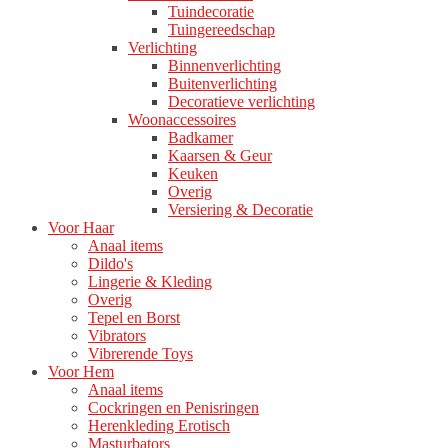
Tuindecoratie
Tuingereedschap
Verlichting
Binnenverlichting
Buitenverlichting
Decoratieve verlichting
Woonaccessoires
Badkamer
Kaarsen & Geur
Keuken
Overig
Versiering & Decoratie
Voor Haar
Anaal items
Dildo's
Lingerie & Kleding
Overig
Tepel en Borst
Vibrators
Vibrerende Toys
Voor Hem
Anaal items
Cockringen en Penisringen
Herenkleding Erotisch
Masturbators