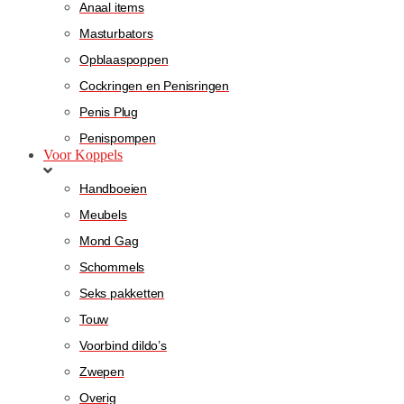
Anaal items
Masturbators
Opblaaspoppen
Cockringen en Penisringen
Penis Plug
Penispompen
Voor Koppels
Handboeien
Meubels
Mond Gag
Schommels
Seks pakketten
Touw
Voorbind dildo’s
Zwepen
Overig