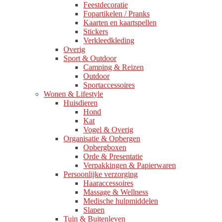
Feestdecoratie
Fopartikelen / Pranks
Kaarten en kaartspellen
Stickers
Verkleedkleding
Overig
Sport & Outdoor
Camping & Reizen
Outdoor
Sportaccessoires
Wonen & Lifestyle
Huisdieren
Hond
Kat
Vogel & Overig
Organisatie & Opbergen
Opbergboxen
Orde & Presentatie
Verpakkingen & Papierwaren
Persoonlijke verzorging
Haaraccessoires
Massage & Wellness
Medische hulpmiddelen
Slapen
Tuin & Buitenleven