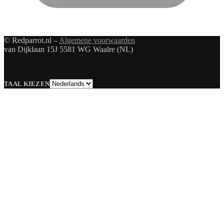
© Redparrot.nl –
Algemene voorwaarden
van Dijklaan 15J 5581 WG Waalre (NL)
Taal
TAAL KIEZEN
kiezen