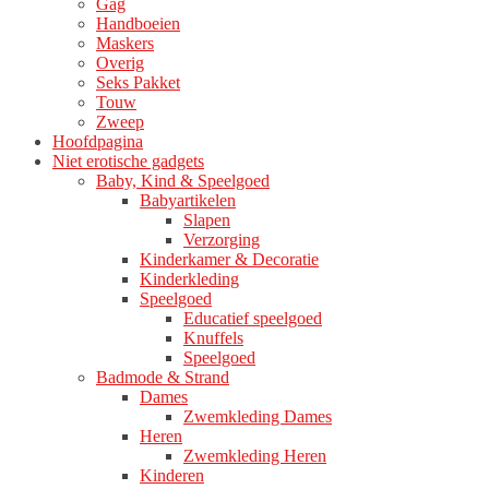
Gag
Handboeien
Maskers
Overig
Seks Pakket
Touw
Zweep
Hoofdpagina
Niet erotische gadgets
Baby, Kind & Speelgoed
Babyartikelen
Slapen
Verzorging
Kinderkamer & Decoratie
Kinderkleding
Speelgoed
Educatief speelgoed
Knuffels
Speelgoed
Badmode & Strand
Dames
Zwemkleding Dames
Heren
Zwemkleding Heren
Kinderen