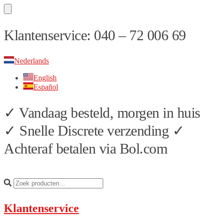
Skip
Skip
Klantenservice: 040 – 72 006 69
to
to
navigation
content
Nederlands
English
Español
✓ Vandaag besteld, morgen in huis
✓ Snelle Discrete verzending ✓
Achteraf betalen via Bol.com
Klantenservice