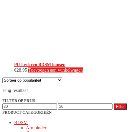
PU Lederen BDSM kousen
€
28,95
Toevoegen aan winkelwagen
Enig resultaat
FILTER OP PRIJS
Min.
Max.
Filter
prijs
prijs
PRODUCT CATEGORIEËN
BDSM
Armbinder