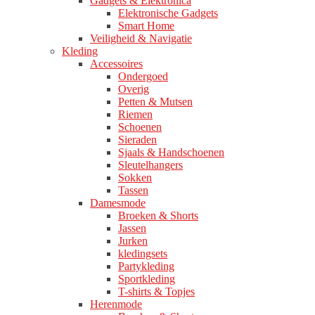
Gadgets & Elektronica
Elektronische Gadgets
Smart Home
Veiligheid & Navigatie
Kleding
Accessoires
Ondergoed
Overig
Petten & Mutsen
Riemen
Schoenen
Sieraden
Sjaals & Handschoenen
Sleutelhangers
Sokken
Tassen
Damesmode
Broeken & Shorts
Jassen
Jurken
kledingsets
Partykleding
Sportkleding
T-shirts & Topjes
Herenmode