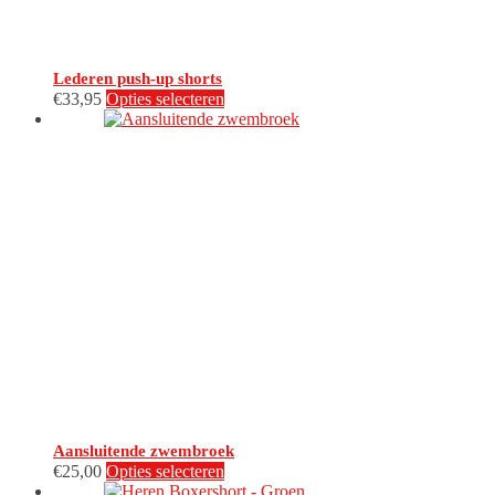
Lederen push-up shorts
Dit
€
33,95
Opties selecteren
product
heeft
meerdere
variaties.
Deze
optie
kan
gekozen
worden
op
de
productpagina
Aansluitende zwembroek
Dit
€
25,00
Opties selecteren
product