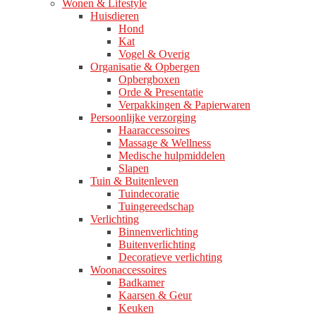
Wonen & Lifestyle
Huisdieren
Hond
Kat
Vogel & Overig
Organisatie & Opbergen
Opbergboxen
Orde & Presentatie
Verpakkingen & Papierwaren
Persoonlijke verzorging
Haaraccessoires
Massage & Wellness
Medische hulpmiddelen
Slapen
Tuin & Buitenleven
Tuindecoratie
Tuingereedschap
Verlichting
Binnenverlichting
Buitenverlichting
Decoratieve verlichting
Woonaccessoires
Badkamer
Kaarsen & Geur
Keuken