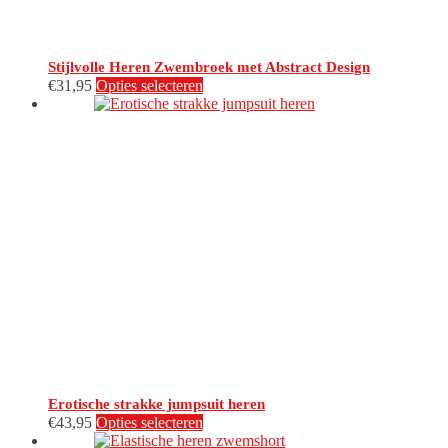
Stijlvolle Heren Zwembroek met Abstract Design
Dit
€
31,95
Opties selecteren
product
heeft
meerdere
variaties.
Deze
optie
kan
gekozen
worden
op
de
productpagina
Erotische strakke jumpsuit heren
Dit
€
43,95
Opties selecteren
product