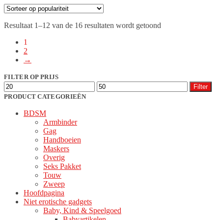
heeft
meerdere
Gesorteerd
Resultaat 1–12 van de 16 resultaten wordt getoond
variaties.
op
Deze
1
populariteit
optie
2
kan
→
gekozen
worden
FILTER OP PRIJS
op
Min.
Max.
Filter
de
prijs
prijs
PRODUCT CATEGORIEËN
productpagina
BDSM
Armbinder
Gag
Handboeien
Maskers
Overig
Seks Pakket
Touw
Zweep
Hoofdpagina
Niet erotische gadgets
Baby, Kind & Speelgoed
Babyartikelen