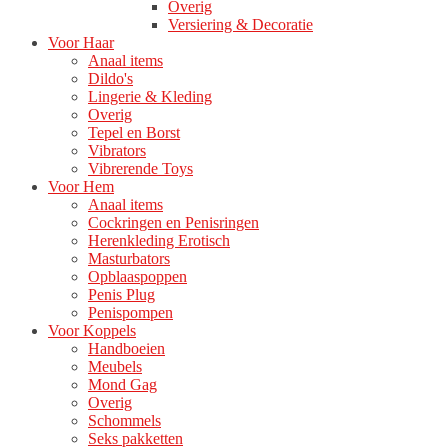
Overig
Versiering & Decoratie
Voor Haar
Anaal items
Dildo's
Lingerie & Kleding
Overig
Tepel en Borst
Vibrators
Vibrerende Toys
Voor Hem
Anaal items
Cockringen en Penisringen
Herenkleding Erotisch
Masturbators
Opblaaspoppen
Penis Plug
Penispompen
Voor Koppels
Handboeien
Meubels
Mond Gag
Overig
Schommels
Seks pakketten