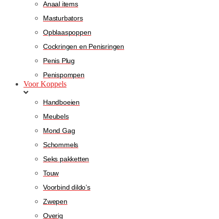
Anaal items
Masturbators
Opblaaspoppen
Cockringen en Penisringen
Penis Plug
Penispompen
Voor Koppels
Handboeien
Meubels
Mond Gag
Schommels
Seks pakketten
Touw
Voorbind dildo’s
Zwepen
Overig