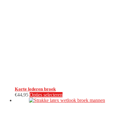
Korte lederen broek
Dit
€
44,95
Opties selecteren
product
heeft
meerdere
variaties.
Deze
optie
kan