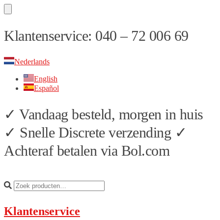
Skip
Skip
Klantenservice: 040 – 72 006 69
to
to
navigation
content
Nederlands
English
Español
✓ Vandaag besteld, morgen in huis
✓ Snelle Discrete verzending ✓
Achteraf betalen via Bol.com
Klantenservice