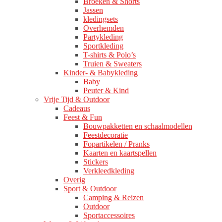
Broeken & Shorts
Jassen
kledingsets
Overhemden
Partykleding
Sportkleding
T-shirts & Polo’s
Truien & Sweaters
Kinder- & Babykleding
Baby
Peuter & Kind
Vrije Tijd & Outdoor
Cadeaus
Feest & Fun
Bouwpakketten en schaalmodellen
Feestdecoratie
Fopartikelen / Pranks
Kaarten en kaartspellen
Stickers
Verkleedkleding
Overig
Sport & Outdoor
Camping & Reizen
Outdoor
Sportaccessoires