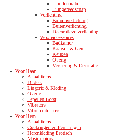
Tuindecoratie
Tuingereedschap
Verlichting
Binnenverlichting
Buitenverlichting
Decoratieve verlichting
Woonaccessoires
Badkamer
Kaarsen & Geur
Keuken
Overig
Versiering & Decoratie
Voor Haar
Anaal items
Dildo's
Lingerie & Kleding
Overig
Tepel en Borst
Vibrators
Vibrerende Toys
Voor Hem
Anaal items
Cockringen en Penisringen
Herenkleding Erotisch
Masturbators