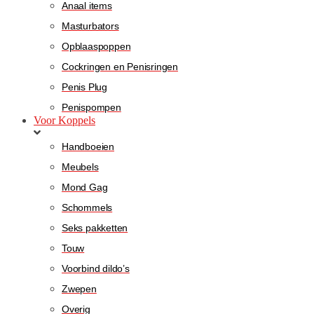
Anaal items
Masturbators
Opblaaspoppen
Cockringen en Penisringen
Penis Plug
Penispompen
Voor Koppels
Handboeien
Meubels
Mond Gag
Schommels
Seks pakketten
Touw
Voorbind dildo’s
Zwepen
Overig