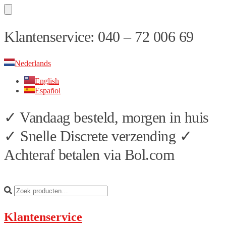
Skip
Skip
Klantenservice: 040 – 72 006 69
to
to
navigation
content
Nederlands
English
Español
✓ Vandaag besteld, morgen in huis
✓ Snelle Discrete verzending ✓
Achteraf betalen via Bol.com
Klantenservice