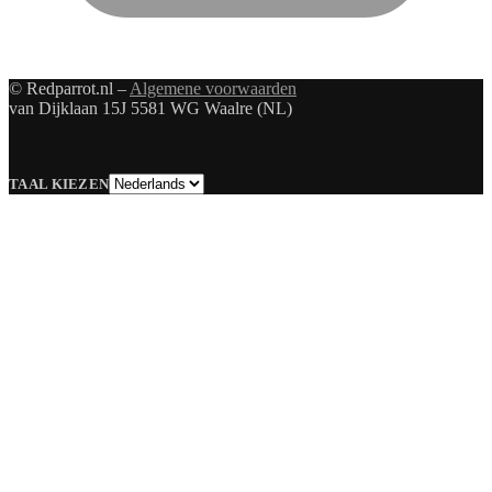
© Redparrot.nl –
Algemene voorwaarden
van Dijklaan 15J 5581 WG Waalre (NL)
Taal
TAAL KIEZEN
kiezen