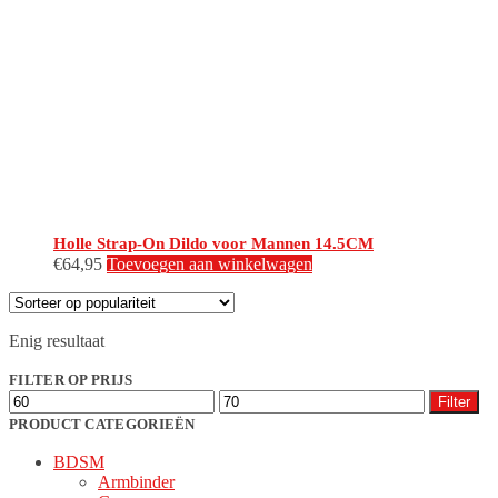
Holle Strap-On Dildo voor Mannen 14.5CM
€
64,95
Toevoegen aan winkelwagen
Enig resultaat
FILTER OP PRIJS
Min.
Max.
Filter
prijs
prijs
PRODUCT CATEGORIEËN
BDSM
Armbinder