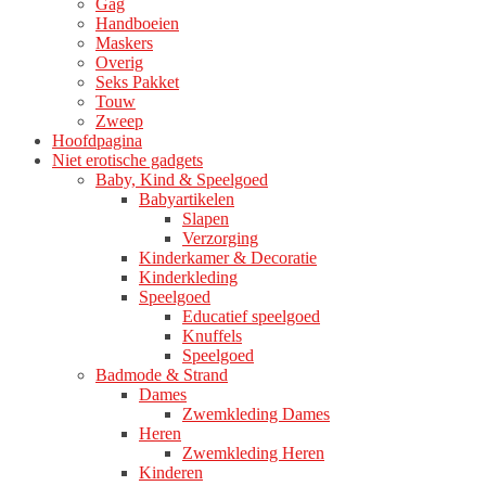
Gag
Handboeien
Maskers
Overig
Seks Pakket
Touw
Zweep
Hoofdpagina
Niet erotische gadgets
Baby, Kind & Speelgoed
Babyartikelen
Slapen
Verzorging
Kinderkamer & Decoratie
Kinderkleding
Speelgoed
Educatief speelgoed
Knuffels
Speelgoed
Badmode & Strand
Dames
Zwemkleding Dames
Heren
Zwemkleding Heren
Kinderen