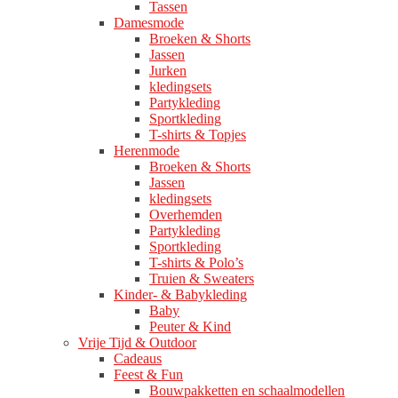
Tassen
Damesmode
Broeken & Shorts
Jassen
Jurken
kledingsets
Partykleding
Sportkleding
T-shirts & Topjes
Herenmode
Broeken & Shorts
Jassen
kledingsets
Overhemden
Partykleding
Sportkleding
T-shirts & Polo’s
Truien & Sweaters
Kinder- & Babykleding
Baby
Peuter & Kind
Vrije Tijd & Outdoor
Cadeaus
Feest & Fun
Bouwpakketten en schaalmodellen