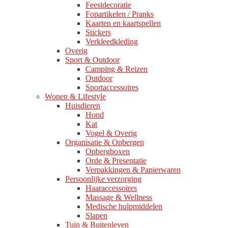
Feestdecoratie
Fopartikelen / Pranks
Kaarten en kaartspellen
Stickers
Verkleedkleding
Overig
Sport & Outdoor
Camping & Reizen
Outdoor
Sportaccessoires
Wonen & Lifestyle
Huisdieren
Hond
Kat
Vogel & Overig
Organisatie & Opbergen
Opbergboxen
Orde & Presentatie
Verpakkingen & Papierwaren
Persoonlijke verzorging
Haaraccessoires
Massage & Wellness
Medische hulpmiddelen
Slapen
Tuin & Buitenleven