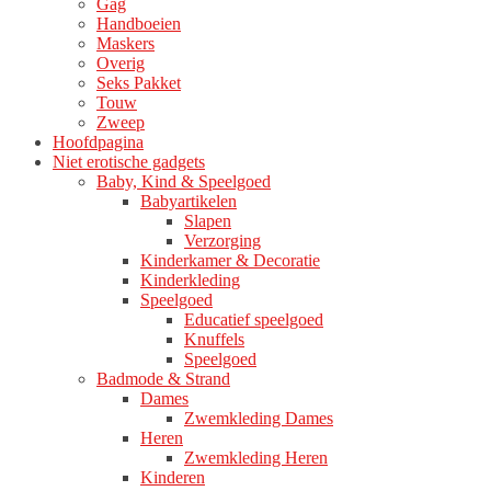
Gag
productpagina
Handboeien
Maskers
Overig
Seks Pakket
Touw
Zweep
Hoofdpagina
Niet erotische gadgets
Baby, Kind & Speelgoed
Babyartikelen
Slapen
Verzorging
Kinderkamer & Decoratie
Kinderkleding
Speelgoed
Educatief speelgoed
Knuffels
Speelgoed
Badmode & Strand
Dames
Zwemkleding Dames
Heren
Zwemkleding Heren
Kinderen