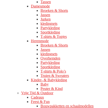
Tassen
Damesmode
Broeken & Shorts
Jassen
Jurken
kledingsets
Partykleding
Sportkleding
T-shirts & Topjes
Herenmode
Broeken & Shorts
Jassen
kledingsets
Overhemden
Partykleding
Sportkleding
T-shirts & Polo’s
Truien & Sweaters
Kinder- & Babykleding
Baby
Peuter & Kind
Vrije Tijd & Outdoor
Cadeaus
Feest & Fun
Bouwpakketten en schaalmodellen