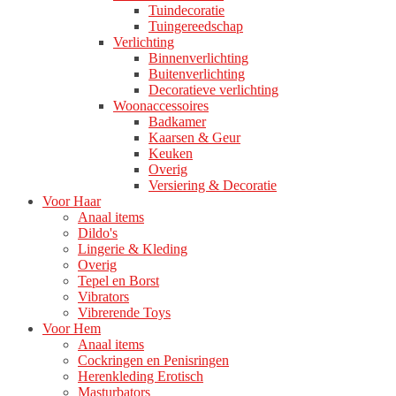
Tuindecoratie
Tuingereedschap
Verlichting
Binnenverlichting
Buitenverlichting
Decoratieve verlichting
Woonaccessoires
Badkamer
Kaarsen & Geur
Keuken
Overig
Versiering & Decoratie
Voor Haar
Anaal items
Dildo's
Lingerie & Kleding
Overig
Tepel en Borst
Vibrators
Vibrerende Toys
Voor Hem
Anaal items
Cockringen en Penisringen
Herenkleding Erotisch
Masturbators