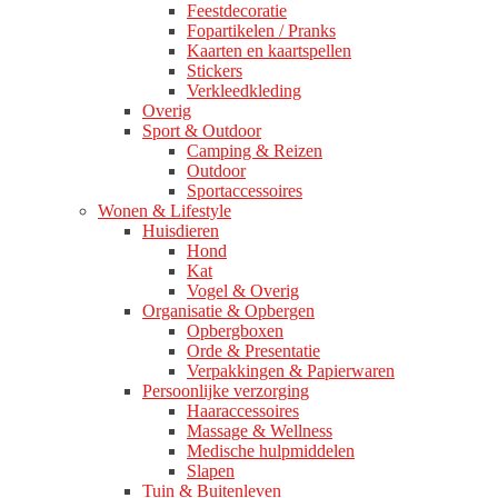
Feestdecoratie
Fopartikelen / Pranks
Kaarten en kaartspellen
Stickers
Verkleedkleding
Overig
Sport & Outdoor
Camping & Reizen
Outdoor
Sportaccessoires
Wonen & Lifestyle
Huisdieren
Hond
Kat
Vogel & Overig
Organisatie & Opbergen
Opbergboxen
Orde & Presentatie
Verpakkingen & Papierwaren
Persoonlijke verzorging
Haaraccessoires
Massage & Wellness
Medische hulpmiddelen
Slapen
Tuin & Buitenleven