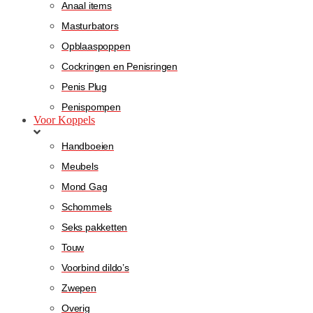
Anaal items
Masturbators
Opblaaspoppen
Cockringen en Penisringen
Penis Plug
Penispompen
Voor Koppels
Handboeien
Meubels
Mond Gag
Schommels
Seks pakketten
Touw
Voorbind dildo’s
Zwepen
Overig