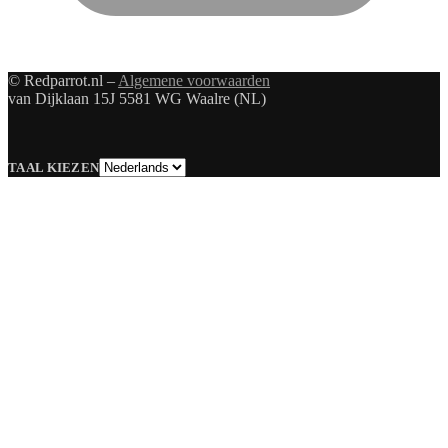
© Redparrot.nl –
Algemene voorwaarden
van Dijklaan 15J 5581 WG Waalre (NL)
Taal
TAAL KIEZEN
kiezen