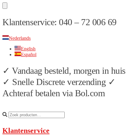
Skip
Skip
Klantenservice: 040 – 72 006 69
to
to
navigation
content
Nederlands
English
Español
✓ Vandaag besteld, morgen in huis
✓ Snelle Discrete verzending ✓
Achteraf betalen via Bol.com
Klantenservice