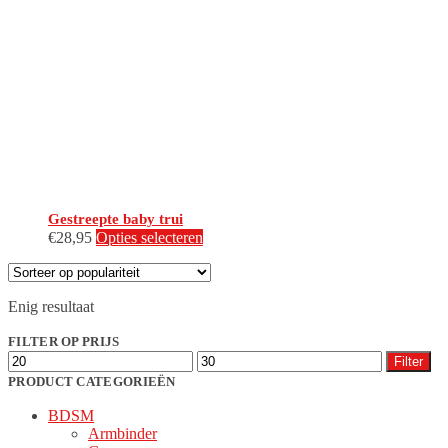
Gestreepte baby trui
Dit
€
28,95
Opties selecteren
product
heeft
meerdere
Enig resultaat
variaties.
Deze
FILTER OP PRIJS
optie
Min.
Max.
kan
Filter
prijs
prijs
gekozen
PRODUCT CATEGORIEËN
worden
BDSM
op
Armbinder
de