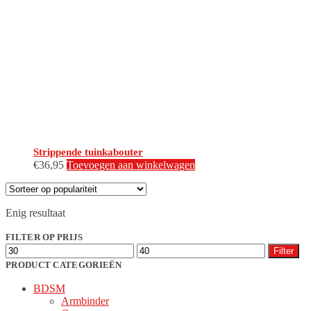
Strippende tuinkabouter
€
36,95
Toevoegen aan winkelwagen
Enig resultaat
FILTER OP PRIJS
Min.
Max.
Filter
prijs
prijs
PRODUCT CATEGORIEËN
BDSM
Armbinder