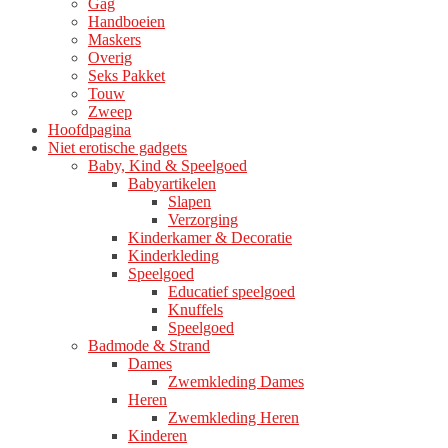
Gag
Handboeien
Maskers
Overig
Seks Pakket
Touw
Zweep
Hoofdpagina
Niet erotische gadgets
Baby, Kind & Speelgoed
Babyartikelen
Slapen
Verzorging
Kinderkamer & Decoratie
Kinderkleding
Speelgoed
Educatief speelgoed
Knuffels
Speelgoed
Badmode & Strand
Dames
Zwemkleding Dames
Heren
Zwemkleding Heren
Kinderen