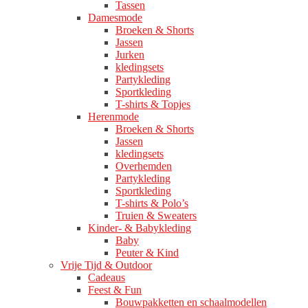
Tassen
Damesmode
Broeken & Shorts
Jassen
Jurken
kledingsets
Partykleding
Sportkleding
T-shirts & Topjes
Herenmode
Broeken & Shorts
Jassen
kledingsets
Overhemden
Partykleding
Sportkleding
T-shirts & Polo’s
Truien & Sweaters
Kinder- & Babykleding
Baby
Peuter & Kind
Vrije Tijd & Outdoor
Cadeaus
Feest & Fun
Bouwpakketten en schaalmodellen