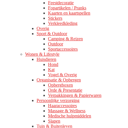
Feestdecoratie
Fopartikelen / Pranks
Kaarten en kaartspellen
Stickers
Verkleedkleding
Overig
Sport & Outdoor
Camping & Reizen
Outdoor
Sportaccessoires
Wonen & Lifestyle
Huisdieren
Hond
Kat
Vogel & Overig
Organisatie & Opbergen
Opbergboxen
Orde & Presentatie
Verpakkingen & Papierwaren
Persoonlijke verzorging
Haaraccessoires
Massage & Wellness
Medische hulpmiddelen
Slapen
Tuin & Buitenleven