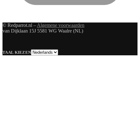
© Redparrot.nl –
Algemene voorwaarden
van Dijklaan 15J 5581 WG Waalre (NL)
Taal
TAAL KIEZEN
kiezen