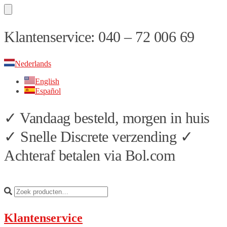
Skip
Skip
Klantenservice: 040 – 72 006 69
to
to
navigation
content
Nederlands
English
Español
✓ Vandaag besteld, morgen in huis
✓ Snelle Discrete verzending ✓
Achteraf betalen via Bol.com
Klantenservice