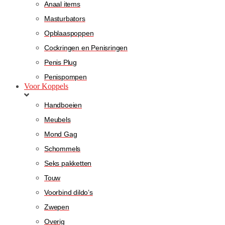
Anaal items
Masturbators
Opblaaspoppen
Cockringen en Penisringen
Penis Plug
Penispompen
Voor Koppels
Handboeien
Meubels
Mond Gag
Schommels
Seks pakketten
Touw
Voorbind dildo’s
Zwepen
Overig