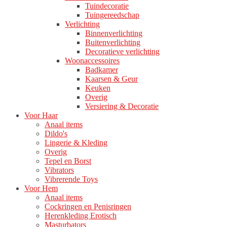
Tuindecoratie
Tuingereedschap
Verlichting
Binnenverlichting
Buitenverlichting
Decoratieve verlichting
Woonaccessoires
Badkamer
Kaarsen & Geur
Keuken
Overig
Versiering & Decoratie
Voor Haar
Anaal items
Dildo's
Lingerie & Kleding
Overig
Tepel en Borst
Vibrators
Vibrerende Toys
Voor Hem
Anaal items
Cockringen en Penisringen
Herenkleding Erotisch
Masturbators