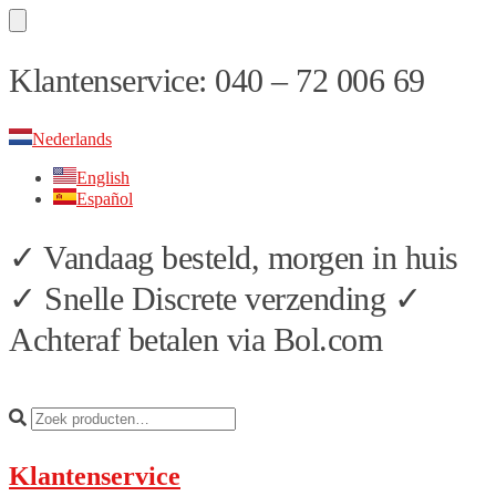
Skip
Skip
Klantenservice: 040 – 72 006 69
to
to
navigation
content
Nederlands
English
Español
✓ Vandaag besteld, morgen in huis
✓ Snelle Discrete verzending ✓
Achteraf betalen via Bol.com
Klantenservice