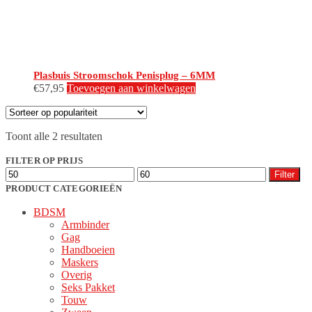
Plasbuis Stroomschok Penisplug – 6MM
€
57,95
Toevoegen aan winkelwagen
Gesorteerd
Toont alle 2 resultaten
op
populariteit
FILTER OP PRIJS
Min.
Max.
Filter
prijs
prijs
PRODUCT CATEGORIEËN
BDSM
Armbinder
Gag
Handboeien
Maskers
Overig
Seks Pakket
Touw