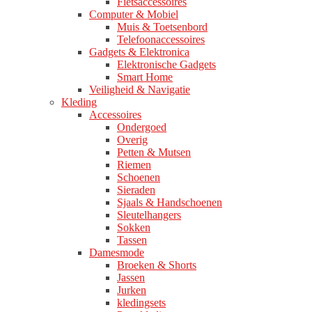
Fietsaccessoires
Computer & Mobiel
Muis & Toetsenbord
Telefoonaccessoires
Gadgets & Elektronica
Elektronische Gadgets
Smart Home
Veiligheid & Navigatie
Kleding
Accessoires
Ondergoed
Overig
Petten & Mutsen
Riemen
Schoenen
Sieraden
Sjaals & Handschoenen
Sleutelhangers
Sokken
Tassen
Damesmode
Broeken & Shorts
Jassen
Jurken
kledingsets