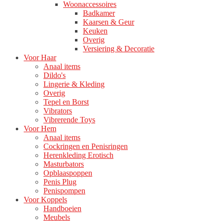
Woonaccessoires
Badkamer
Kaarsen & Geur
Keuken
Overig
Versiering & Decoratie
Voor Haar
Anaal items
Dildo's
Lingerie & Kleding
Overig
Tepel en Borst
Vibrators
Vibrerende Toys
Voor Hem
Anaal items
Cockringen en Penisringen
Herenkleding Erotisch
Masturbators
Opblaaspoppen
Penis Plug
Penispompen
Voor Koppels
Handboeien
Meubels