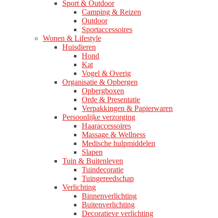
Sport & Outdoor
Camping & Reizen
Outdoor
Sportaccessoires
Wonen & Lifestyle
Huisdieren
Hond
Kat
Vogel & Overig
Organisatie & Opbergen
Opbergboxen
Orde & Presentatie
Verpakkingen & Papierwaren
Persoonlijke verzorging
Haaraccessoires
Massage & Wellness
Medische hulpmiddelen
Slapen
Tuin & Buitenleven
Tuindecoratie
Tuingereedschap
Verlichting
Binnenverlichting
Buitenverlichting
Decoratieve verlichting