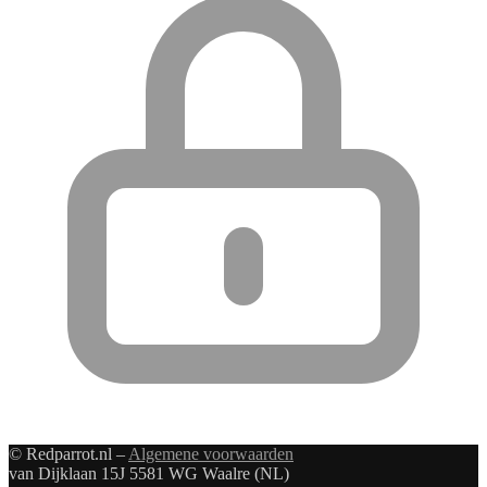
© Redparrot.nl –
Algemene voorwaarden
van Dijklaan 15J 5581 WG Waalre (NL)