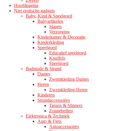
Zweep
Hoofdpagina
Niet erotische gadgets
Baby, Kind & Speelgoed
Babyartikelen
Slapen
Verzorging
Kinderkamer & Decoratie
Kinderkleding
Speelgoed
Educatief speelgoed
Knuffels
Speelgoed
Badmode & Strand
Dames
Zwemkleding Dames
Heren
Zwemkleding Heren
Kinderen
Strandaccessoires
Tassen & Slippers
Zonnebrillen
Elektronica & Techniek
Auto & Fiets
Autoaccessoires