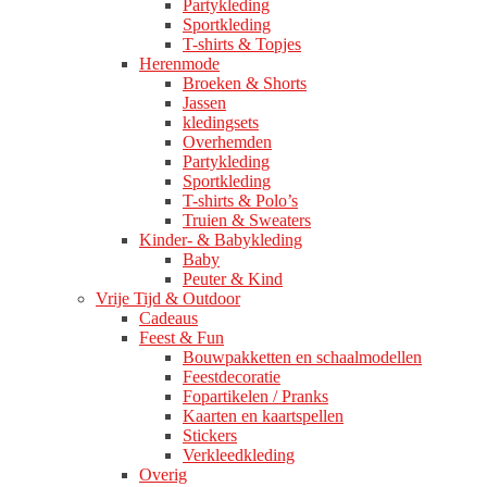
Partykleding
Sportkleding
T-shirts & Topjes
Herenmode
Broeken & Shorts
Jassen
kledingsets
Overhemden
Partykleding
Sportkleding
T-shirts & Polo’s
Truien & Sweaters
Kinder- & Babykleding
Baby
Peuter & Kind
Vrije Tijd & Outdoor
Cadeaus
Feest & Fun
Bouwpakketten en schaalmodellen
Feestdecoratie
Fopartikelen / Pranks
Kaarten en kaartspellen
Stickers
Verkleedkleding
Overig