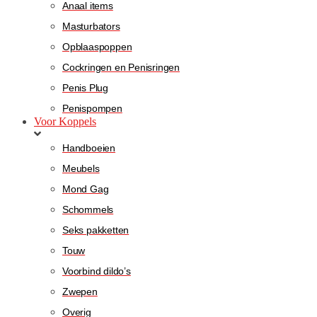
Anaal items
Masturbators
Opblaaspoppen
Cockringen en Penisringen
Penis Plug
Penispompen
Voor Koppels
Handboeien
Meubels
Mond Gag
Schommels
Seks pakketten
Touw
Voorbind dildo’s
Zwepen
Overig