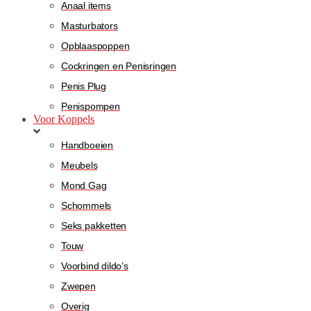
Anaal items
Masturbators
Opblaaspoppen
Cockringen en Penisringen
Penis Plug
Penispompen
Voor Koppels
Handboeien
Meubels
Mond Gag
Schommels
Seks pakketten
Touw
Voorbind dildo’s
Zwepen
Overig