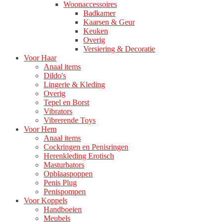
Woonaccessoires
Badkamer
Kaarsen & Geur
Keuken
Overig
Versiering & Decoratie
Voor Haar
Anaal items
Dildo's
Lingerie & Kleding
Overig
Tepel en Borst
Vibrators
Vibrerende Toys
Voor Hem
Anaal items
Cockringen en Penisringen
Herenkleding Erotisch
Masturbators
Opblaaspoppen
Penis Plug
Penispompen
Voor Koppels
Handboeien
Meubels