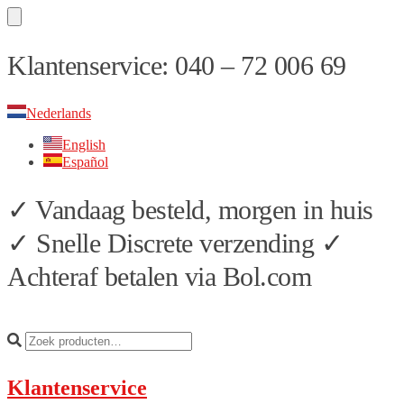
Skip
Skip
Klantenservice: 040 – 72 006 69
to
to
navigation
content
Nederlands
English
Español
✓ Vandaag besteld, morgen in huis
✓ Snelle Discrete verzending ✓
Achteraf betalen via Bol.com
Klantenservice