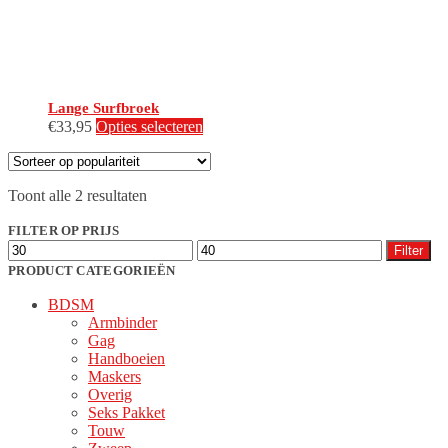
productpagina
Lange Surfbroek
Dit
€
33,95
Opties selecteren
product
heeft
meerdere
Gesorteerd
Toont alle 2 resultaten
variaties.
op
Deze
populariteit
FILTER OP PRIJS
optie
Min.
Max.
kan
Filter
prijs
prijs
gekozen
PRODUCT CATEGORIEËN
worden
BDSM
op
Armbinder
de
Gag
productpagina
Handboeien
Maskers
Overig
Seks Pakket
Touw