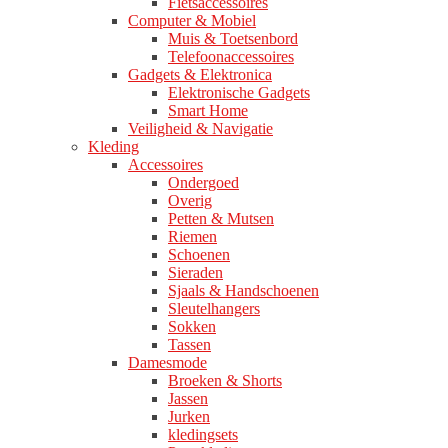
Fietsaccessoires
Computer & Mobiel
Muis & Toetsenbord
Telefoonaccessoires
Gadgets & Elektronica
Elektronische Gadgets
Smart Home
Veiligheid & Navigatie
Kleding
Accessoires
Ondergoed
Overig
Petten & Mutsen
Riemen
Schoenen
Sieraden
Sjaals & Handschoenen
Sleutelhangers
Sokken
Tassen
Damesmode
Broeken & Shorts
Jassen
Jurken
kledingsets