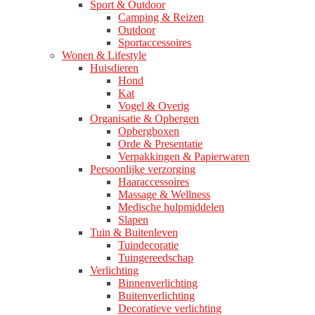
Sport & Outdoor
Camping & Reizen
Outdoor
Sportaccessoires
Wonen & Lifestyle
Huisdieren
Hond
Kat
Vogel & Overig
Organisatie & Opbergen
Opbergboxen
Orde & Presentatie
Verpakkingen & Papierwaren
Persoonlijke verzorging
Haaraccessoires
Massage & Wellness
Medische hulpmiddelen
Slapen
Tuin & Buitenleven
Tuindecoratie
Tuingereedschap
Verlichting
Binnenverlichting
Buitenverlichting
Decoratieve verlichting