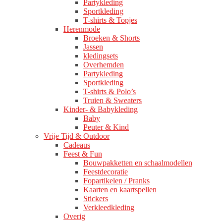
Partykleding
Sportkleding
T-shirts & Topjes
Herenmode
Broeken & Shorts
Jassen
kledingsets
Overhemden
Partykleding
Sportkleding
T-shirts & Polo’s
Truien & Sweaters
Kinder- & Babykleding
Baby
Peuter & Kind
Vrije Tijd & Outdoor
Cadeaus
Feest & Fun
Bouwpakketten en schaalmodellen
Feestdecoratie
Fopartikelen / Pranks
Kaarten en kaartspellen
Stickers
Verkleedkleding
Overig