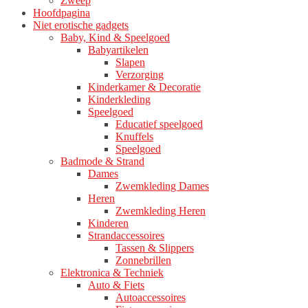
Zweep
Hoofdpagina
Niet erotische gadgets
Baby, Kind & Speelgoed
Babyartikelen
Slapen
Verzorging
Kinderkamer & Decoratie
Kinderkleding
Speelgoed
Educatief speelgoed
Knuffels
Speelgoed
Badmode & Strand
Dames
Zwemkleding Dames
Heren
Zwemkleding Heren
Kinderen
Strandaccessoires
Tassen & Slippers
Zonnebrillen
Elektronica & Techniek
Auto & Fiets
Autoaccessoires