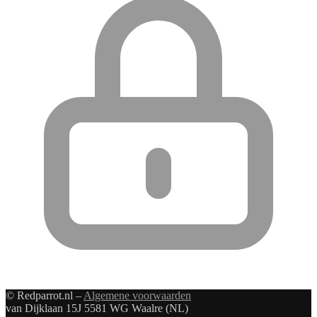
© Redparrot.nl –
Algemene voorwaarden
van Dijklaan 15J 5581 WG Waalre (NL)