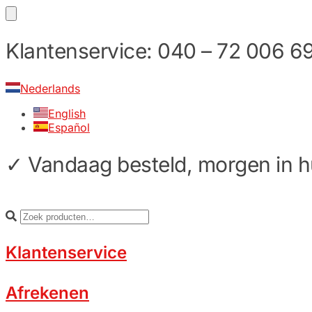
Skip
Skip
Klantenservice: 040 – 72 006 6
to
to
navigation
content
Nederlands
English
Español
✓ Vandaag besteld, morgen in hu
Klantenservice
Afrekenen