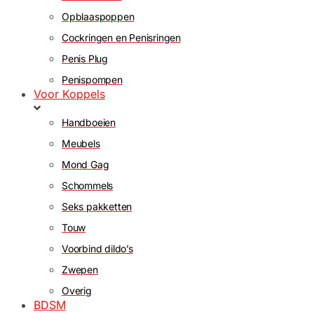
Opblaaspoppen
Cockringen en Penisringen
Penis Plug
Penispompen
Voor Koppels
Handboeien
Meubels
Mond Gag
Schommels
Seks pakketten
Touw
Voorbind dildo’s
Zwepen
Overig
BDSM