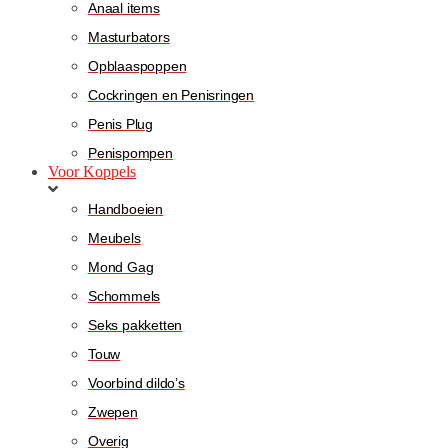
Anaal items
Masturbators
Opblaaspoppen
Cockringen en Penisringen
Penis Plug
Penispompen
Voor Koppels
Handboeien
Meubels
Mond Gag
Schommels
Seks pakketten
Touw
Voorbind dildo’s
Zwepen
Overig