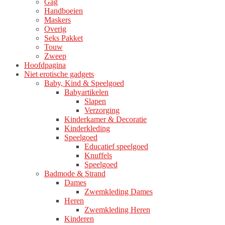
Gag
productpagina
Handboeien
Maskers
Overig
Seks Pakket
Touw
Zweep
Hoofdpagina
Niet erotische gadgets
Baby, Kind & Speelgoed
Babyartikelen
Slapen
Verzorging
Kinderkamer & Decoratie
Kinderkleding
Speelgoed
Educatief speelgoed
Knuffels
Speelgoed
Badmode & Strand
Dames
Zwemkleding Dames
Heren
Zwemkleding Heren
Kinderen