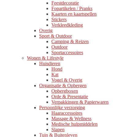
Feestdecoratie
Fopartikelen / Pranks
Kaarten en kaartspellen
Stickers
Verkleedkleding
Overig
Sport & Outdoor
Camping & Reizen
Outdoor
Sportaccessoires
Wonen & Lifestyle
Huisdieren
Hond
Kat
Vogel & Overig
Organisatie & Opbergen
Opbergboxen
Orde & Presentatie
Verpakkingen & Papierwaren
Persoonlijke verzorging
Haaraccessoires
Massage & Wellness
Medische hulpmiddelen
Slapen
Tuin & Buitenleven