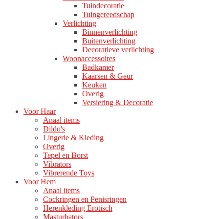
Tuindecoratie
Tuingereedschap
Verlichting
Binnenverlichting
Buitenverlichting
Decoratieve verlichting
Woonaccessoires
Badkamer
Kaarsen & Geur
Keuken
Overig
Versiering & Decoratie
Voor Haar
Anaal items
Dildo's
Lingerie & Kleding
Overig
Tepel en Borst
Vibrators
Vibrerende Toys
Voor Hem
Anaal items
Cockringen en Penisringen
Herenkleding Erotisch
Masturbators