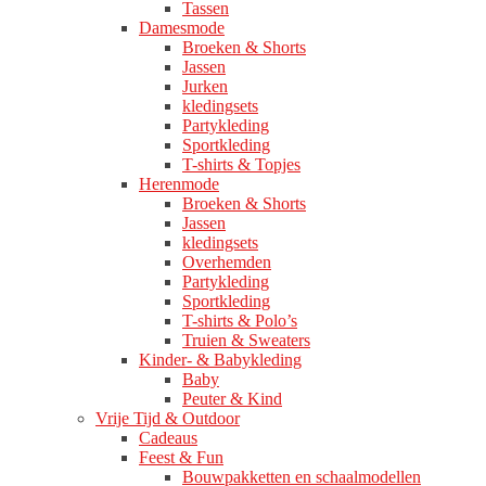
Tassen
Damesmode
Broeken & Shorts
Jassen
Jurken
kledingsets
Partykleding
Sportkleding
T-shirts & Topjes
Herenmode
Broeken & Shorts
Jassen
kledingsets
Overhemden
Partykleding
Sportkleding
T-shirts & Polo’s
Truien & Sweaters
Kinder- & Babykleding
Baby
Peuter & Kind
Vrije Tijd & Outdoor
Cadeaus
Feest & Fun
Bouwpakketten en schaalmodellen