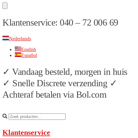
Skip
Skip
Klantenservice: 040 – 72 006 69
to
to
navigation
content
Nederlands
English
Español
✓ Vandaag besteld, morgen in huis
✓ Snelle Discrete verzending ✓
Achteraf betalen via Bol.com
Klantenservice