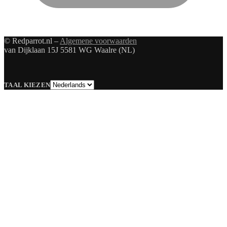
© Redparrot.nl –
Algemene voorwaarden
van Dijklaan 15J 5581 WG Waalre (NL)
Taal
TAAL KIEZEN
kiezen