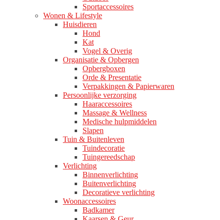
Sportaccessoires
Wonen & Lifestyle
Huisdieren
Hond
Kat
Vogel & Overig
Organisatie & Opbergen
Opbergboxen
Orde & Presentatie
Verpakkingen & Papierwaren
Persoonlijke verzorging
Haaraccessoires
Massage & Wellness
Medische hulpmiddelen
Slapen
Tuin & Buitenleven
Tuindecoratie
Tuingereedschap
Verlichting
Binnenverlichting
Buitenverlichting
Decoratieve verlichting
Woonaccessoires
Badkamer
Kaarsen & Geur