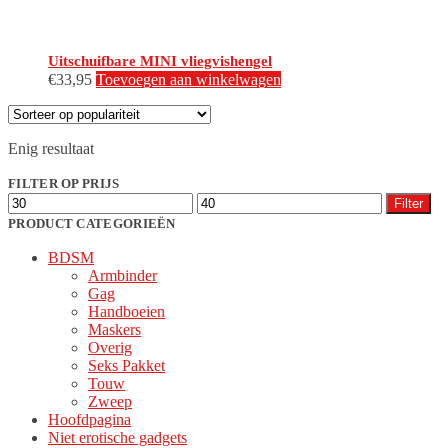
Uitschuifbare MINI vliegvishengel
€
33,95
Toevoegen aan winkelwagen
Enig resultaat
FILTER OP PRIJS
Min.
Max.
Filter
prijs
prijs
PRODUCT CATEGORIEËN
BDSM
Armbinder
Gag
Handboeien
Maskers
Overig
Seks Pakket
Touw
Zweep
Hoofdpagina
Niet erotische gadgets