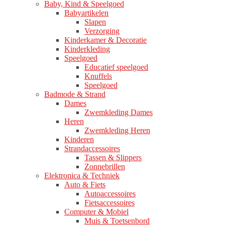
Baby, Kind & Speelgoed
Babyartikelen
Slapen
Verzorging
Kinderkamer & Decoratie
Kinderkleding
Speelgoed
Educatief speelgoed
Knuffels
Speelgoed
Badmode & Strand
Dames
Zwemkleding Dames
Heren
Zwemkleding Heren
Kinderen
Strandaccessoires
Tassen & Slippers
Zonnebrillen
Elektronica & Techniek
Auto & Fiets
Autoaccessoires
Fietsaccessoires
Computer & Mobiel
Muis & Toetsenbord