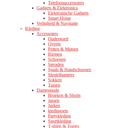
Telefoonaccessoires
Gadgets & Elektronica
Elektronische Gadgets
Smart Home
Veiligheid & Navigatie
Kleding
Accessoires
Ondergoed
Overig
Petten & Mutsen
Riemen
Schoenen
Sieraden
Sjaals & Handschoenen
Sleutelhangers
Sokken
Tassen
Damesmode
Broeken & Shorts
Jassen
Jurken
kledingsets
Partykleding
Sportkleding
T-shirts & Topjes