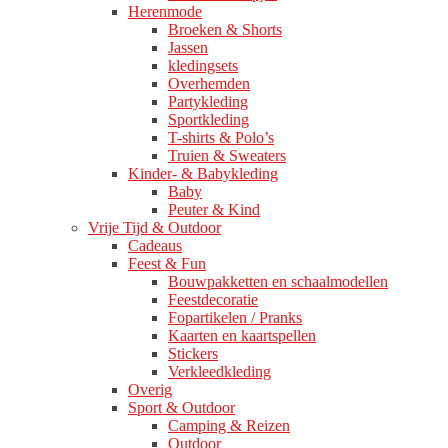
Herenmode
Broeken & Shorts
Jassen
kledingsets
Overhemden
Partykleding
Sportkleding
T-shirts & Polo’s
Truien & Sweaters
Kinder- & Babykleding
Baby
Peuter & Kind
Vrije Tijd & Outdoor
Cadeaus
Feest & Fun
Bouwpakketten en schaalmodellen
Feestdecoratie
Fopartikelen / Pranks
Kaarten en kaartspellen
Stickers
Verkleedkleding
Overig
Sport & Outdoor
Camping & Reizen
Outdoor