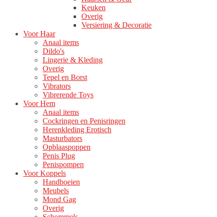
Keuken
Overig
Versiering & Decoratie
Voor Haar
Anaal items
Dildo's
Lingerie & Kleding
Overig
Tepel en Borst
Vibrators
Vibrerende Toys
Voor Hem
Anaal items
Cockringen en Penisringen
Herenkleding Erotisch
Masturbators
Opblaaspoppen
Penis Plug
Penispompen
Voor Koppels
Handboeien
Meubels
Mond Gag
Overig
Schommels