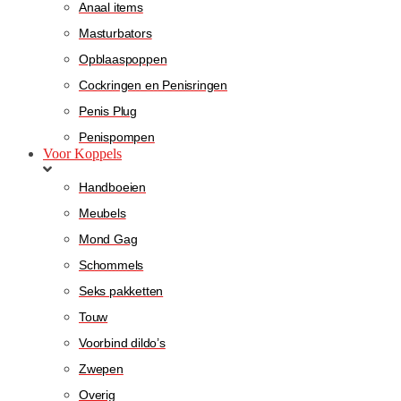
Anaal items
Masturbators
Opblaaspoppen
Cockringen en Penisringen
Penis Plug
Penispompen
Voor Koppels
Handboeien
Meubels
Mond Gag
Schommels
Seks pakketten
Touw
Voorbind dildo’s
Zwepen
Overig