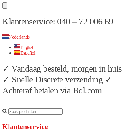
Skip
Skip
Klantenservice: 040 – 72 006 69
to
to
navigation
content
Nederlands
English
Español
✓ Vandaag besteld, morgen in huis
✓ Snelle Discrete verzending ✓
Achteraf betalen via Bol.com
Klantenservice