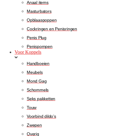
Anaal items
Masturbators
Opblaaspoppen
Cockringen en Penisringen
Penis Plug
Penispompen
Voor Koppels
Handboeien
Meubels
Mond Gag
Schommels
Seks pakketten
Touw
Voorbind dildo’s
Zwepen
Overig