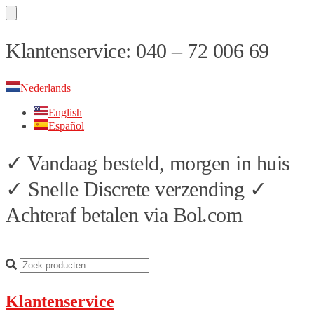
Skip
Skip
Klantenservice: 040 – 72 006 69
to
to
navigation
content
Nederlands
English
Español
✓ Vandaag besteld, morgen in huis
✓ Snelle Discrete verzending ✓
Achteraf betalen via Bol.com
Klantenservice