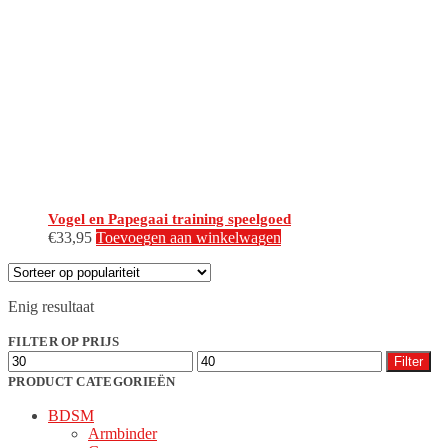
Vogel en Papegaai training speelgoed
€
33,95
Toevoegen aan winkelwagen
Enig resultaat
FILTER OP PRIJS
Min.
Max.
Filter
prijs
prijs
PRODUCT CATEGORIEËN
BDSM
Armbinder