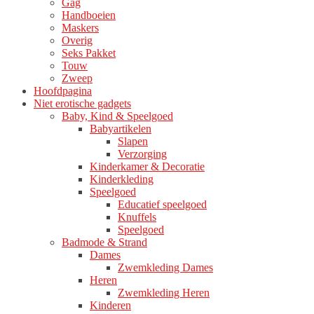
Gag
Handboeien
Maskers
Overig
Seks Pakket
Touw
Zweep
Hoofdpagina
Niet erotische gadgets
Baby, Kind & Speelgoed
Babyartikelen
Slapen
Verzorging
Kinderkamer & Decoratie
Kinderkleding
Speelgoed
Educatief speelgoed
Knuffels
Speelgoed
Badmode & Strand
Dames
Zwemkleding Dames
Heren
Zwemkleding Heren
Kinderen