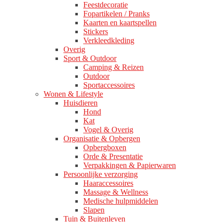
Feestdecoratie
Fopartikelen / Pranks
Kaarten en kaartspellen
Stickers
Verkleedkleding
Overig
Sport & Outdoor
Camping & Reizen
Outdoor
Sportaccessoires
Wonen & Lifestyle
Huisdieren
Hond
Kat
Vogel & Overig
Organisatie & Opbergen
Opbergboxen
Orde & Presentatie
Verpakkingen & Papierwaren
Persoonlijke verzorging
Haaraccessoires
Massage & Wellness
Medische hulpmiddelen
Slapen
Tuin & Buitenleven