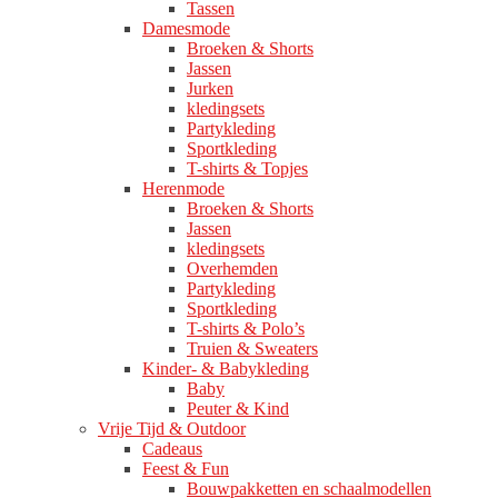
Tassen
Damesmode
Broeken & Shorts
Jassen
Jurken
kledingsets
Partykleding
Sportkleding
T-shirts & Topjes
Herenmode
Broeken & Shorts
Jassen
kledingsets
Overhemden
Partykleding
Sportkleding
T-shirts & Polo’s
Truien & Sweaters
Kinder- & Babykleding
Baby
Peuter & Kind
Vrije Tijd & Outdoor
Cadeaus
Feest & Fun
Bouwpakketten en schaalmodellen