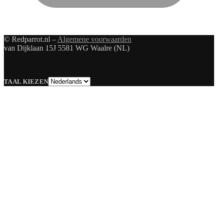
© Redparrot.nl –
Algemene voorwaarden
van Dijklaan 15J 5581 WG Waalre (NL)
Taal
TAAL KIEZEN
kiezen