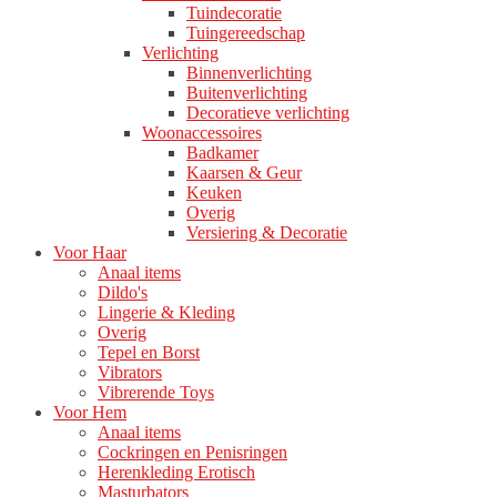
Tuindecoratie
Tuingereedschap
Verlichting
Binnenverlichting
Buitenverlichting
Decoratieve verlichting
Woonaccessoires
Badkamer
Kaarsen & Geur
Keuken
Overig
Versiering & Decoratie
Voor Haar
Anaal items
Dildo's
Lingerie & Kleding
Overig
Tepel en Borst
Vibrators
Vibrerende Toys
Voor Hem
Anaal items
Cockringen en Penisringen
Herenkleding Erotisch
Masturbators