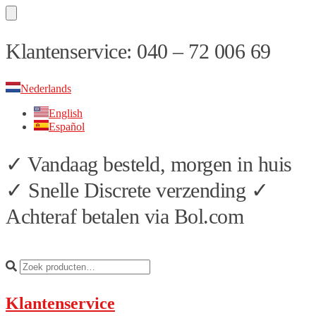
Skip
Skip
Klantenservice: 040 – 72 006 69
to
to
navigation
content
Nederlands
English
Español
✓ Vandaag besteld, morgen in huis
✓ Snelle Discrete verzending ✓
Achteraf betalen via Bol.com
Klantenservice