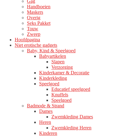
Gag
productpagina
Handboeien
Maskers
Overig
Seks Pakket
Touw
Zweep
Hoofdpagina
Niet erotische gadgets
Baby, Kind & Speelgoed
Babyartikelen
Slapen
Verzorging
Kinderkamer & Decoratie
Kinderkleding
Speelgoed
Educatief speelgoed
Knuffels
Speelgoed
Badmode & Strand
Dames
Zwemkleding Dames
Heren
Zwemkleding Heren
Kinderen