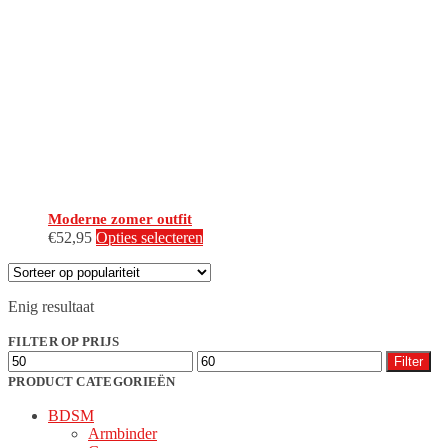
Moderne zomer outfit
Dit
€
52,95
Opties selecteren
product
heeft
meerdere
Enig resultaat
variaties.
Deze
FILTER OP PRIJS
optie
Min.
Max.
kan
Filter
prijs
prijs
gekozen
PRODUCT CATEGORIEËN
worden
BDSM
op
Armbinder
de