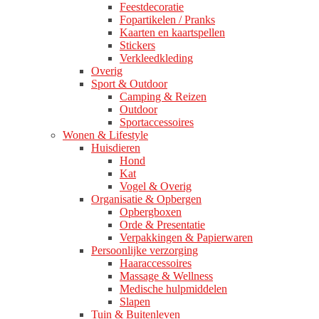
Feestdecoratie
Fopartikelen / Pranks
Kaarten en kaartspellen
Stickers
Verkleedkleding
Overig
Sport & Outdoor
Camping & Reizen
Outdoor
Sportaccessoires
Wonen & Lifestyle
Huisdieren
Hond
Kat
Vogel & Overig
Organisatie & Opbergen
Opbergboxen
Orde & Presentatie
Verpakkingen & Papierwaren
Persoonlijke verzorging
Haaraccessoires
Massage & Wellness
Medische hulpmiddelen
Slapen
Tuin & Buitenleven