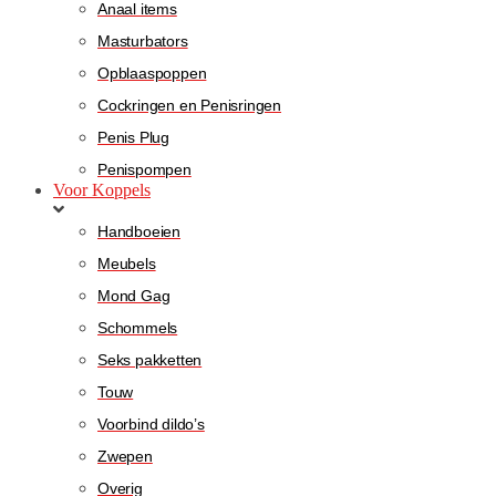
Anaal items
Masturbators
Opblaaspoppen
Cockringen en Penisringen
Penis Plug
Penispompen
Voor Koppels
Handboeien
Meubels
Mond Gag
Schommels
Seks pakketten
Touw
Voorbind dildo’s
Zwepen
Overig