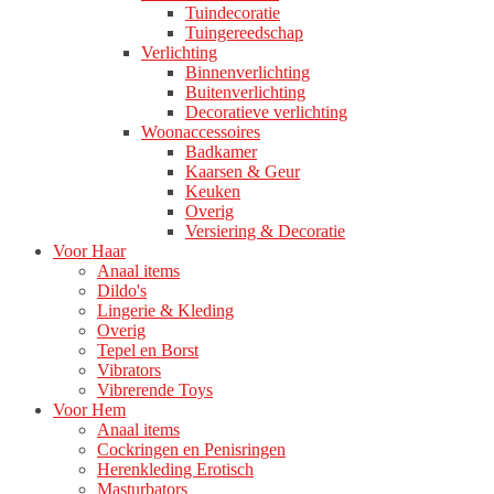
Tuindecoratie
Tuingereedschap
Verlichting
Binnenverlichting
Buitenverlichting
Decoratieve verlichting
Woonaccessoires
Badkamer
Kaarsen & Geur
Keuken
Overig
Versiering & Decoratie
Voor Haar
Anaal items
Dildo's
Lingerie & Kleding
Overig
Tepel en Borst
Vibrators
Vibrerende Toys
Voor Hem
Anaal items
Cockringen en Penisringen
Herenkleding Erotisch
Masturbators