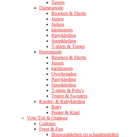
Tassen
Damesmode
Broeken & Shorts
Jassen
Jurken
kledingsets
Partykleding
Sportkleding
T-shirts & Topjes
Herenmode
Broeken & Shorts
Jassen
kledingsets
Overhemden
Partykleding
Sportkleding
T-shirts & Polo’s
Truien & Sweaters
Kinder- & Babykleding
Baby
Peuter & Kind
Vrije Tijd & Outdoor
Cadeaus
Feest & Fun
Bouwpakketten en schaalmodellen