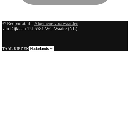
© Redparrot.nl –
Algemene voorwaarden
van Dijklaan 15J 5581 WG Waalre (NL)
Taal
TAAL KIEZEN
kiezen